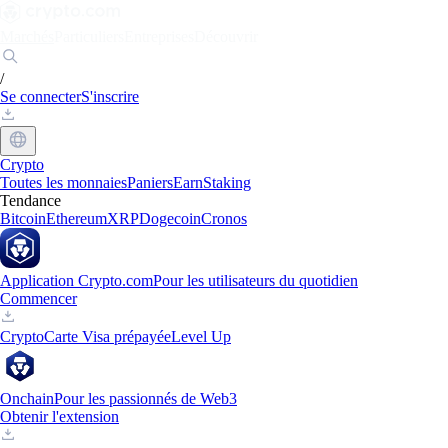
Marchés
Particuliers
Entreprises
Découvrir
/
Se connecter
S'inscrire
Crypto
Toutes les monnaies
Paniers
Earn
Staking
Tendance
Bitcoin
Ethereum
XRP
Dogecoin
Cronos
Application Crypto.com
Pour les utilisateurs du quotidien
Commencer
Crypto
Carte Visa prépayée
Level Up
Onchain
Pour les passionnés de Web3
Obtenir l'extension