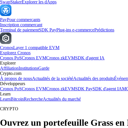
Swap
Staker
Explorer les dApps
Pay
Pour commerçants
Inscription commerçant
Terminal de paiement
SDK Pay
Plug-ins e-commerce
Prédictions
Cronos
Layer 1 compatible EVM
Explorez Cronos
Cronos PoS
Cronos EVM
Cronos zkEVM
SDK d'agent IA
Explorer
Affiliation
Institutions
Garde
Crypto.com
À propos de nous
Actualités de la société
Actualités des produits
Événem
Développeurs
Cronos PoS
Cronos EVM
Cronos zkEVM
SDK Pay
SDK d'agent IA
MC
Learn
Learn
Bitcoin
Recherche
Actualités du marché
CRYPTO
Ouvrez un portefeuille Grass en