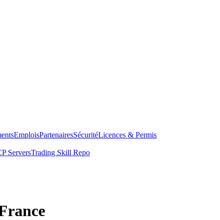
ents
Emplois
Partenaires
Sécurité
Licences & Permis
P Servers
Trading Skill Repo
 France