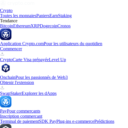
Crypto
Toutes les monnaies
Paniers
Earn
Staking
Tendance
Bitcoin
Ethereum
XRP
Dogecoin
Cronos
Application Crypto.com
Pour les utilisateurs du quotidien
Commencer
Crypto
Carte Visa prépayée
Level Up
Onchain
Pour les passionnés de Web3
Obtenir l'extension
Swap
Staker
Explorer les dApps
Pay
Pour commerçants
Inscription commerçant
Terminal de paiement
SDK Pay
Plug-ins e-commerce
Prédictions