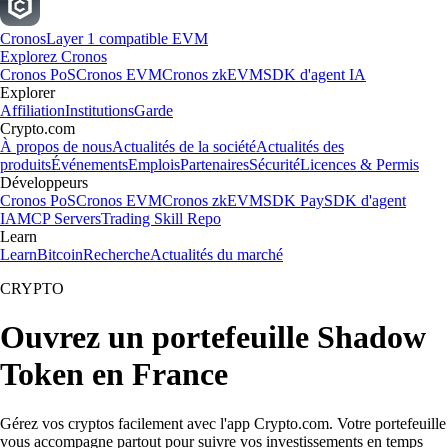
Cronos
Layer 1 compatible EVM
Explorez Cronos
Cronos PoS
Cronos EVM
Cronos zkEVM
SDK d'agent IA
Explorer
Affiliation
Institutions
Garde
Crypto.com
À propos de nous
Actualités de la société
Actualités des
produits
Événements
Emplois
Partenaires
Sécurité
Licences & Permis
Développeurs
Cronos PoS
Cronos EVM
Cronos zkEVM
SDK Pay
SDK d'agent
IA
MCP Servers
Trading Skill Repo
Learn
Learn
Bitcoin
Recherche
Actualités du marché
CRYPTO
Ouvrez un portefeuille Shadow
Token en France
Gérez vos cryptos facilement avec l'app Crypto.com. Votre portefeuille
vous accompagne partout pour suivre vos investissements en temps