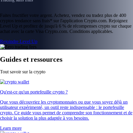
Faites fructifier votre argent. Achetez, vendez ou tradez plus de 400
cryptos tendance sans frais* sur l'application Crypto.com. Rejoignez
Level Up et profitez de jusqu'à 6 % de récompenses crypto sur chaque
achat avec la carte Visa Crypto.com. Conditions applicables.
Rejoindre Level Up
Guides et ressources
Tout savoir sur la crypto
Qu'est-ce qu'un portefeuille crypto ?
Que vous découvriez les cryptomonnaies ou que vous soyez déjà un
utilisateur expérimenté, un outil reste indispensable : le portefeuille
crypto. Ce guide vous permet de comprendre son fonctionnement et de
choisir la solution la plus adaptée à vos besoins.
Learn more