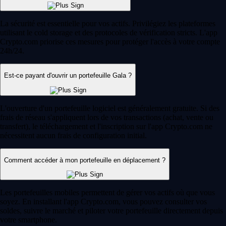
La sécurité est essentielle pour vos actifs. Privilégiez les plateformes
utilisant le cold storage et des protocoles de vérification stricts. L'app
Crypto.com priorise ces mesures pour protéger l'accès à votre compte
24h/24.
Est-ce payant d'ouvrir un portefeuille Gala ?
L'ouverture d'un portefeuille logiciel est généralement gratuite. Si des
frais de réseau s'appliquent lors de vos transactions (achat, vente ou
transfert), le téléchargement et l'inscription sur l'app Crypto.com ne
nécessitent aucun frais de configuration initial.
Comment accéder à mon portefeuille en déplacement ?
Les portefeuilles mobiles permettent de gérer vos actifs où que vous
soyez. En installant l'app Crypto.com, vous pouvez consulter vos
soldes, suivre le marché et piloter votre portefeuille directement depuis
votre smartphone.