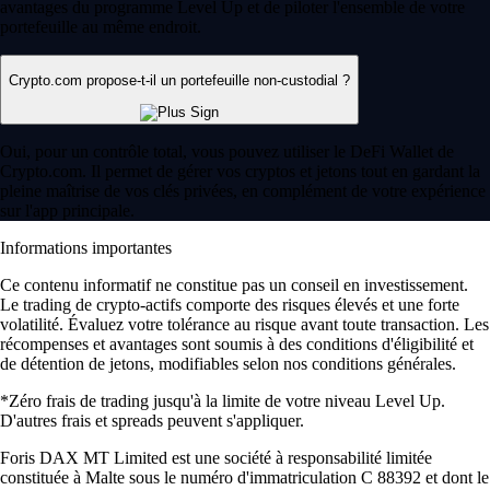
avantages du programme Level Up et de piloter l'ensemble de votre
portefeuille au même endroit.
Crypto.com propose-t-il un portefeuille non-custodial ?
Oui, pour un contrôle total, vous pouvez utiliser le DeFi Wallet de
Crypto.com. Il permet de gérer vos cryptos et jetons tout en gardant la
pleine maîtrise de vos clés privées, en complément de votre expérience
sur l'app principale.
Informations importantes
Ce contenu informatif ne constitue pas un conseil en investissement.
Le trading de crypto-actifs comporte des risques élevés et une forte
volatilité. Évaluez votre tolérance au risque avant toute transaction. Les
récompenses et avantages sont soumis à des conditions d'éligibilité et
de détention de jetons, modifiables selon nos conditions générales.
*Zéro frais de trading jusqu'à la limite de votre niveau Level Up.
D'autres frais et spreads peuvent s'appliquer.
Foris DAX MT Limited est une société à responsabilité limitée
constituée à Malte sous le numéro d'immatriculation C 88392 et dont le