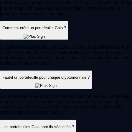
utiliser vos cryptomonnaies. Il sert d'interface avec la blockchain. Pour
plus de simplicité, beaucoup choisissent l'app Crypto.com afin de
garder leurs actifs à portée de main.
Comment créer un portefeuille Gala ?
Il suffit de télécharger une application, de créer un profil sécurisé et de
valider votre identité. Avec des plateformes intuitives comme l'app
Crypto.com, l'inscription se fait directement depuis votre téléphone en
quelques minutes seulement.
Faut-il un portefeuille pour chaque cryptomonnaie ?
Pas forcément. Si les premiers modèles étaient limités, les portefeuilles
multi-devises actuels permettent de regrouper de nombreux actifs.
L'app Crypto.com, par exemple, vous permet de gérer plus de 400
cryptomonnaies en un seul endroit.
Les portefeuilles Gala sont-ils sécurisés ?