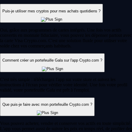
Puis-je utiliser mes cryptos pour mes achats quotidiens ?
Oui, grâce aux programmes de cartes intégrés. Une fois vos actifs
convertis en monnaie fiduciaire, vous pouvez les dépenser partout avec
la carte Visa Crypto.com. C'est une solution fluide pour utiliser votre
solde chez vos commerçants habituels.
Comment créer un portefeuille Gala sur l'app Crypto.com ?
C'est très simple : téléchargez l'app sur votre store et suivez les
instructions à l'écran pour vérifier votre identité. Une fois votre profil
validé, votre portefeuille Gala est prêt à l'emploi.
Que puis-je faire avec mon portefeuille Crypto.com ?
Vous pouvez acheter, vendre et conserver vos actifs en toute simplicité.
L'app vous permet aussi de suivre les prix en temps réel, de profiter des