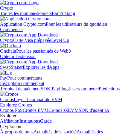
Crypto
Toutes les monnaies
Paniers
Earn
Staking
Application Crypto.com
Pour les utilisateurs du quotidien
Commencer
Crypto
Carte Visa prépayée
Level Up
Onchain
Pour les passionnés de Web3
Obtenir l'extension
Swap
Staker
Explorer les dApps
Pay
Pour commerçants
Inscription commerçant
Terminal de paiement
SDK Pay
Plug-ins e-commerce
Prédictions
Cronos
Layer 1 compatible EVM
Explorez Cronos
Cronos PoS
Cronos EVM
Cronos zkEVM
SDK d'agent IA
Explorer
Affiliation
Institutions
Garde
Crypto.com
À propos de nous
Actualités de la société
Actualités des