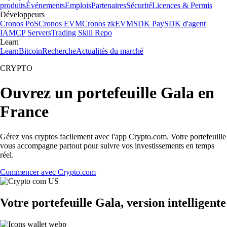
produits
Événements
Emplois
Partenaires
Sécurité
Licences & Permis
Développeurs
Cronos PoS
Cronos EVM
Cronos zkEVM
SDK Pay
SDK d'agent
IA
MCP Servers
Trading Skill Repo
Learn
Learn
Bitcoin
Recherche
Actualités du marché
CRYPTO
Ouvrez un portefeuille Gala en
France
Gérez vos cryptos facilement avec l'app Crypto.com. Votre portefeuille
vous accompagne partout pour suivre vos investissements en temps
réel.
Commencer avec Crypto.com
Votre portefeuille Gala, version intelligente