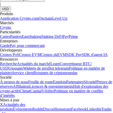
|
USD
Produits
Application Crypto.com
Onchain
Level Up
Marchés
Crypto
Particularités
Cartes
Paniers
Earn
Staking
Staking DeFi
Pay
Prime
Entreprises
Garde
Pay pour commerçant
Développeurs
Cronos PoS
Cronos EVM
Cronos zkEVM
SDK Pay
SDK d'agent IA
Ressources
Recherche
Actualités du marché
Learn
Convertisseur BTC/
USD
Glossaire
Widgets de prix
Bot telegram
Politique en matière de
plaintes
Service client
Resumen de criptomonedas
Société
À propos de nous
Feuille de route
Emplois
Partenaires
Sécurité
Preuve de
réserves
Affiliation
Licences & enregistrements
Hub d'exploration des
crypto-actifs
Climat
Capital
Vérifier
Politique en matière de conflits
d’intérêts
Mises à jour
X
Actualités des
produits
Événements
Reddit
Discord
Instagram
Facebook
Linkedin
Tradin