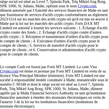
siège social est situé au Level 7, Spinola Park, Triq Mikiel Ang Borg,
SPK 1000, St. Julians, Malte, opérant sous le nom
Crypto.com
,
dûment autorisée par l'Autorité des services financiers de Malte en tant
que fournisseur de services d'actifs crypto conformément au règlement
2023/1114 sur les marchés des actifs crypto tel qu'il est mis en œuvre à
Malte par la loi sur les marchés des actifs crypto. Foris DAX MT
Limited est autorisé à fournir les services suivants : 1. Échange d'actifs
crypto contre des fonds ; 2. Échange d'actifs crypto contre d'autres
actifs crypto ; 3. Réception et transmission d'ordres d'actifs crypto pour
le compte de clients ; 4. Exécution d'ordres d'actifs crypto pour le
compte de clients ; 5. Services de transfert d'actifs crypto pour le
compte de clients ; et 6. Conservation et administration d'actifs crypto
pour le compte de clients.
Le compte Cash est fourni par Foris MT Limited. La carte Visa
Crypto.com
est émise et promue par Foris MT Limited en vertu de sa
licence Visa Principal Member (émission). Foris MT Limited est une
société à responsabilité limitée constituée à Malte, immatriculée sous le
numéro C 90348 et dont le siège social est situé au Level 7, Spinola
Park, Triq Mikiel Ang Borg, SPK 1000, St. Julians, Malte, dûment
agréée par la Malta Financial Services Authority en tant qu'institution
financière autorisée à émettre des monnaies électroniques en vertu de
l'annexe 3 de la loi sur les institutions financières (institutions de
monnaie électronique).