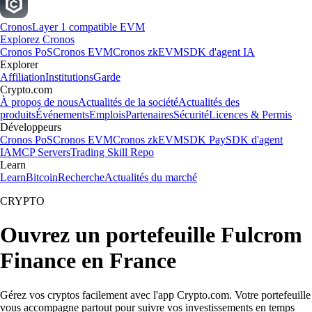
Cronos
Layer 1 compatible EVM
Explorez Cronos
Cronos PoS
Cronos EVM
Cronos zkEVM
SDK d'agent IA
Explorer
Affiliation
Institutions
Garde
Crypto.com
À propos de nous
Actualités de la société
Actualités des
produits
Événements
Emplois
Partenaires
Sécurité
Licences & Permis
Développeurs
Cronos PoS
Cronos EVM
Cronos zkEVM
SDK Pay
SDK d'agent
IA
MCP Servers
Trading Skill Repo
Learn
Learn
Bitcoin
Recherche
Actualités du marché
CRYPTO
Ouvrez un portefeuille Fulcrom
Finance en France
Gérez vos cryptos facilement avec l'app Crypto.com. Votre portefeuille
vous accompagne partout pour suivre vos investissements en temps