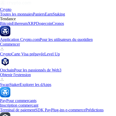
Crypto
Toutes les monnaies
Paniers
Earn
Staking
Tendance
Bitcoin
Ethereum
XRP
Dogecoin
Cronos
Application Crypto.com
Pour les utilisateurs du quotidien
Commencer
Crypto
Carte Visa prépayée
Level Up
Onchain
Pour les passionnés de Web3
Obtenir l'extension
Swap
Staker
Explorer les dApps
Pay
Pour commerçants
Inscription commerçant
Terminal de paiement
SDK Pay
Plug-ins e-commerce
Prédictions