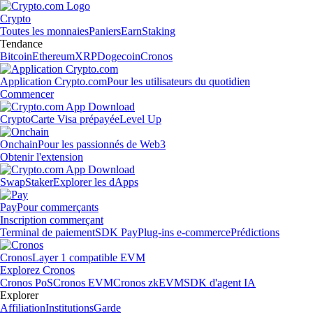
Crypto
Toutes les monnaies
Paniers
Earn
Staking
Tendance
Bitcoin
Ethereum
XRP
Dogecoin
Cronos
Application Crypto.com
Pour les utilisateurs du quotidien
Commencer
Crypto
Carte Visa prépayée
Level Up
Onchain
Pour les passionnés de Web3
Obtenir l'extension
Swap
Staker
Explorer les dApps
Pay
Pour commerçants
Inscription commerçant
Terminal de paiement
SDK Pay
Plug-ins e-commerce
Prédictions
Cronos
Layer 1 compatible EVM
Explorez Cronos
Cronos PoS
Cronos EVM
Cronos zkEVM
SDK d'agent IA
Explorer
Affiliation
Institutions
Garde