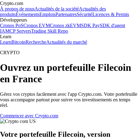
Crypto.com
À propos de nous
Actualités de la société
Actualités des
produits
Événements
Emplois
Partenaires
Sécurité
Licences & Permis
Développeurs
Cronos PoS
Cronos EVM
Cronos zkEVM
SDK Pay
SDK d'agent
IA
MCP Servers
Trading Skill Repo
Learn
Learn
Bitcoin
Recherche
Actualités du marché
CRYPTO
Ouvrez un portefeuille Filecoin
en France
Gérez vos cryptos facilement avec l'app Crypto.com. Votre portefeuille
vous accompagne partout pour suivre vos investissements en temps
réel.
Commencer avec Crypto.com
Votre portefeuille Filecoin, version