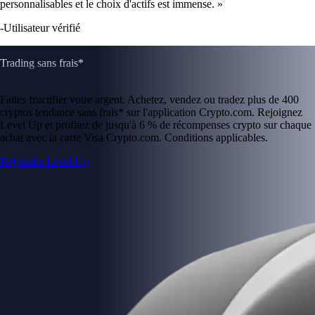
personnalisables et le choix d'actifs est immense. »
-
Utilisateur vérifié
Trading sans frais*
Faites fructifier votre argent. Achetez, vendez ou tradez plus de 400
cryptos tendance sans frais* sur l'application Crypto.com. Rejoignez
Level Up et profitez de jusqu'à 6 % de récompenses crypto sur chaque
achat avec la carte Visa Crypto.com. Conditions applicables.
Rejoindre Level Up