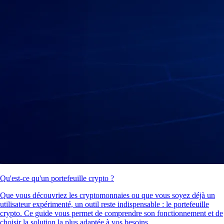
Qu'est-ce qu'un portefeuille crypto ?
Que vous découvriez les cryptomonnaies ou que vous soyez déjà un
utilisateur expérimenté, un outil reste indispensable : le portefeuille
crypto. Ce guide vous permet de comprendre son fonctionnement et de
choisir la solution la plus adaptée à vos besoins.