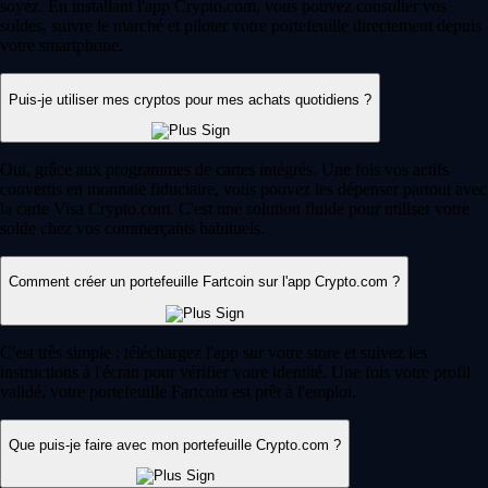
soyez. En installant l'app Crypto.com, vous pouvez consulter vos
soldes, suivre le marché et piloter votre portefeuille directement depuis
votre smartphone.
Puis-je utiliser mes cryptos pour mes achats quotidiens ?
Oui, grâce aux programmes de cartes intégrés. Une fois vos actifs
convertis en monnaie fiduciaire, vous pouvez les dépenser partout avec
la carte Visa Crypto.com. C'est une solution fluide pour utiliser votre
solde chez vos commerçants habituels.
Comment créer un portefeuille Fartcoin sur l'app Crypto.com ?
C'est très simple : téléchargez l'app sur votre store et suivez les
instructions à l'écran pour vérifier votre identité. Une fois votre profil
validé, votre portefeuille Fartcoin est prêt à l'emploi.
Que puis-je faire avec mon portefeuille Crypto.com ?