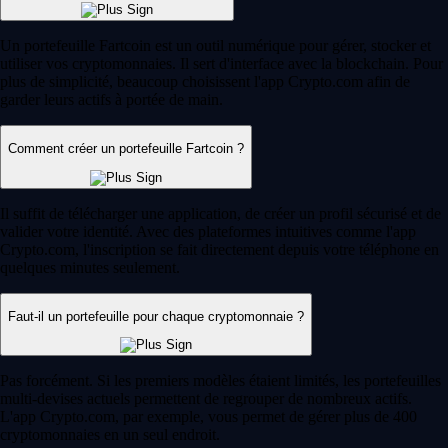
Un portefeuille Fartcoin est un outil numérique pour gérer, stocker et
utiliser vos cryptomonnaies. Il sert d'interface avec la blockchain. Pour
plus de simplicité, beaucoup choisissent l'app Crypto.com afin de
garder leurs actifs à portée de main.
Comment créer un portefeuille Fartcoin ?
Il suffit de télécharger une application, de créer un profil sécurisé et de
valider votre identité. Avec des plateformes intuitives comme l'app
Crypto.com, l'inscription se fait directement depuis votre téléphone en
quelques minutes seulement.
Faut-il un portefeuille pour chaque cryptomonnaie ?
Pas forcément. Si les premiers modèles étaient limités, les portefeuilles
multi-devises actuels permettent de regrouper de nombreux actifs.
L'app Crypto.com, par exemple, vous permet de gérer plus de 400
cryptomonnaies en un seul endroit.