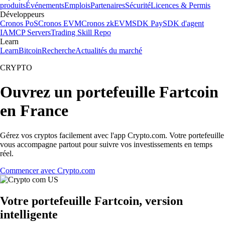
produits
Événements
Emplois
Partenaires
Sécurité
Licences & Permis
Développeurs
Cronos PoS
Cronos EVM
Cronos zkEVM
SDK Pay
SDK d'agent
IA
MCP Servers
Trading Skill Repo
Learn
Learn
Bitcoin
Recherche
Actualités du marché
CRYPTO
Ouvrez un portefeuille Fartcoin
en France
Gérez vos cryptos facilement avec l'app Crypto.com. Votre portefeuille
vous accompagne partout pour suivre vos investissements en temps
réel.
Commencer avec Crypto.com
Votre portefeuille Fartcoin, version
intelligente