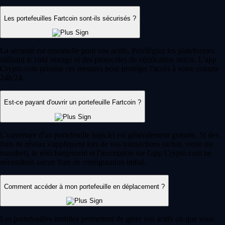
Les portefeuilles Fartcoin sont-ils sécurisés ?
La sécurité est essentielle pour vos actifs. Privilégiez les plateformes
utilisant le cold storage et des protocoles de vérification stricts. L'app
Crypto.com priorise ces mesures pour protéger l'accès à votre compte
24h/24.
Est-ce payant d'ouvrir un portefeuille Fartcoin ?
L'ouverture d'un portefeuille logiciel est généralement gratuite. Si des
frais de réseau s'appliquent lors de vos transactions (achat, vente ou
transfert), le téléchargement et l'inscription sur l'app Crypto.com ne
nécessitent aucun frais de configuration initial.
Comment accéder à mon portefeuille en déplacement ?
Les portefeuilles mobiles permettent de gérer vos actifs où que vous