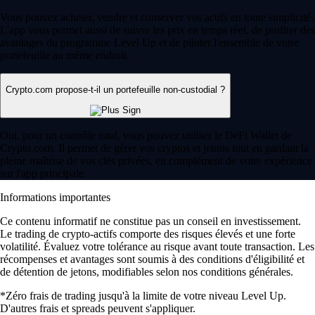
Vous pouvez acheter, vendre et conserver vos actifs en toute simplicité.
L'app vous permet aussi de suivre les prix en temps réel, de profiter des
avantages du programme Level Up et de piloter l'ensemble de votre
portefeuille au même endroit.
Crypto.com propose-t-il un portefeuille non-custodial ?
Oui, pour un contrôle total, vous pouvez utiliser le DeFi Wallet de
Crypto.com. Il permet de gérer vos cryptos et jetons tout en gardant la
pleine maîtrise de vos clés privées, en complément de votre expérience
sur l'app principale.
Informations importantes
Ce contenu informatif ne constitue pas un conseil en investissement.
Le trading de crypto-actifs comporte des risques élevés et une forte
volatilité. Évaluez votre tolérance au risque avant toute transaction. Les
récompenses et avantages sont soumis à des conditions d'éligibilité et
de détention de jetons, modifiables selon nos conditions générales.
*Zéro frais de trading jusqu'à la limite de votre niveau Level Up.
D'autres frais et spreads peuvent s'appliquer.