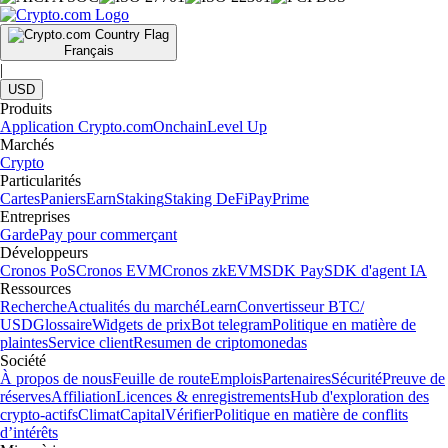
Français
|
USD
Produits
Application Crypto.com
Onchain
Level Up
Marchés
Crypto
Particularités
Cartes
Paniers
Earn
Staking
Staking DeFi
Pay
Prime
Entreprises
Garde
Pay pour commerçant
Développeurs
Cronos PoS
Cronos EVM
Cronos zkEVM
SDK Pay
SDK d'agent IA
Ressources
Recherche
Actualités du marché
Learn
Convertisseur BTC/
USD
Glossaire
Widgets de prix
Bot telegram
Politique en matière de
plaintes
Service client
Resumen de criptomonedas
Société
À propos de nous
Feuille de route
Emplois
Partenaires
Sécurité
Preuve de
réserves
Affiliation
Licences & enregistrements
Hub d'exploration des
crypto-actifs
Climat
Capital
Vérifier
Politique en matière de conflits
d’intérêts