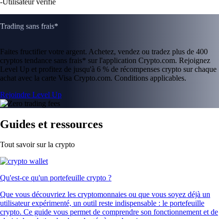
-
Utilisateur vérifié
Trading sans frais*
Faites fructifier votre argent. Achetez, vendez ou tradez plus de 400
cryptos tendance sans frais* sur l'application Crypto.com. Rejoignez
Level Up et profitez de jusqu'à 6 % de récompenses crypto sur chaque
achat avec la carte Visa Crypto.com. Conditions applicables.
Rejoindre Level Up
Guides et ressources
Tout savoir sur la crypto
Qu'est-ce qu'un portefeuille crypto ?
Que vous découvriez les cryptomonnaies ou que vous soyez déjà un
utilisateur expérimenté, un outil reste indispensable : le portefeuille
crypto. Ce guide vous permet de comprendre son fonctionnement et de