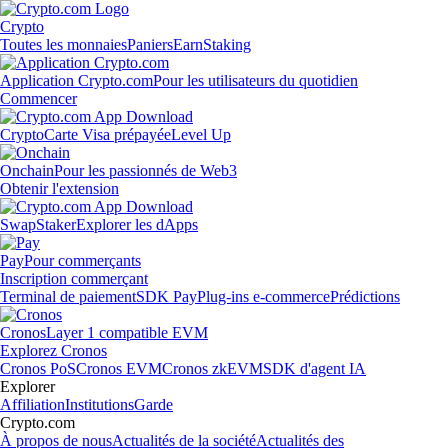
Crypto
Toutes les monnaies
Paniers
Earn
Staking
Application Crypto.com
Pour les utilisateurs du quotidien
Commencer
Crypto
Carte Visa prépayée
Level Up
Onchain
Pour les passionnés de Web3
Obtenir l'extension
Swap
Staker
Explorer les dApps
Pay
Pour commerçants
Inscription commerçant
Terminal de paiement
SDK Pay
Plug-ins e-commerce
Prédictions
Cronos
Layer 1 compatible EVM
Explorez Cronos
Cronos PoS
Cronos EVM
Cronos zkEVM
SDK d'agent IA
Explorer
Affiliation
Institutions
Garde
Crypto.com
À propos de nous
Actualités de la société
Actualités des