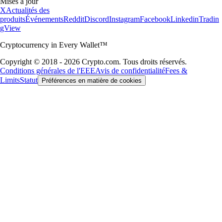
Mises à jour
X
Actualités des
produits
Événements
Reddit
Discord
Instagram
Facebook
Linkedin
Tradin
gView
Cryptocurrency in Every Wallet™
Copyright © 2018 - 2026 Crypto.com. Tous droits réservés.
Conditions générales de l'EEE
Avis de confidentialité
Fees &
Limits
Statut
Préférences en matière de cookies