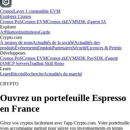
Cronos
Layer 1 compatible EVM
Explorez Cronos
Cronos PoS
Cronos EVM
Cronos zkEVM
SDK d'agent IA
Explorer
Affiliation
Institutions
Garde
Crypto.com
À propos de nous
Actualités de la société
Actualités des
produits
Événements
Emplois
Partenaires
Sécurité
Licences & Permis
Développeurs
Cronos PoS
Cronos EVM
Cronos zkEVM
SDK Pay
SDK d'agent
IA
MCP Servers
Trading Skill Repo
Learn
Learn
Bitcoin
Recherche
Actualités du marché
CRYPTO
Ouvrez un portefeuille Espresso
en France
Gérez vos cryptos facilement avec l'app Crypto.com. Votre portefeuille
vous accompagne partout pour suivre vos investissements en temps