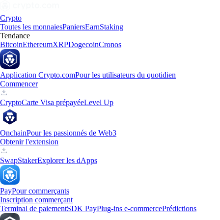
Crypto
Toutes les monnaies
Paniers
Earn
Staking
Tendance
Bitcoin
Ethereum
XRP
Dogecoin
Cronos
Application Crypto.com
Pour les utilisateurs du quotidien
Commencer
Crypto
Carte Visa prépayée
Level Up
Onchain
Pour les passionnés de Web3
Obtenir l'extension
Swap
Staker
Explorer les dApps
Pay
Pour commerçants
Inscription commerçant
Terminal de paiement
SDK Pay
Plug-ins e-commerce
Prédictions