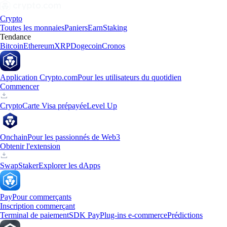
Crypto
Toutes les monnaies
Paniers
Earn
Staking
Tendance
Bitcoin
Ethereum
XRP
Dogecoin
Cronos
Application Crypto.com
Pour les utilisateurs du quotidien
Commencer
Crypto
Carte Visa prépayée
Level Up
Onchain
Pour les passionnés de Web3
Obtenir l'extension
Swap
Staker
Explorer les dApps
Pay
Pour commerçants
Inscription commerçant
Terminal de paiement
SDK Pay
Plug-ins e-commerce
Prédictions