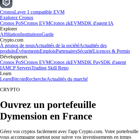
Cronos
Layer 1 compatible EVM
Explorez Cronos
Cronos PoS
Cronos EVM
Cronos zkEVM
SDK d'agent IA
Explorer
Affiliation
Institutions
Garde
Crypto.com
À propos de nous
Actualités de la société
Actualités des
produits
Événements
Emplois
Partenaires
Sécurité
Licences & Permis
Développeurs
Cronos PoS
Cronos EVM
Cronos zkEVM
SDK Pay
SDK d'agent
IA
MCP Servers
Trading Skill Repo
Learn
Learn
Bitcoin
Recherche
Actualités du marché
CRYPTO
Ouvrez un portefeuille
Dymension en France
Gérez vos cryptos facilement avec l'app Crypto.com. Votre portefeuille
vous accompagne partout pour suivre vos investissements en temps