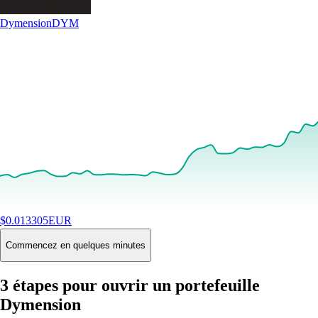
Dymension
DYM
$
0.013305
EUR
+
11.54
%
24H
Buy
Commencez en quelques minutes
3 étapes pour ouvrir un portefeuille
Dymension