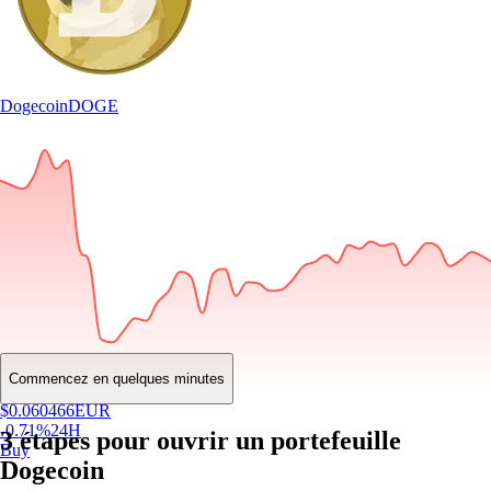
Dogecoin
DOGE
Commencez en quelques minutes
$
0.060466
EUR
-0.71
%
24H
3 étapes pour ouvrir un portefeuille
Buy
Dogecoin