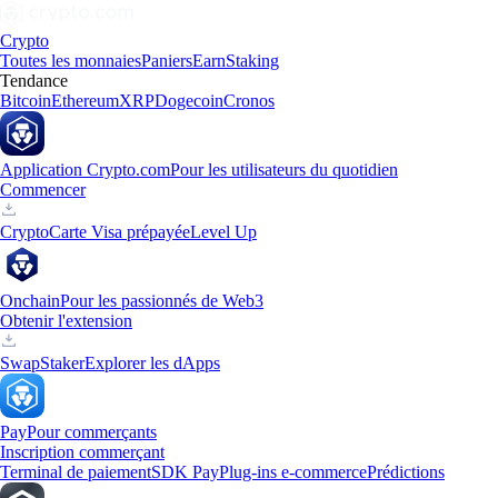
Crypto
Toutes les monnaies
Paniers
Earn
Staking
Tendance
Bitcoin
Ethereum
XRP
Dogecoin
Cronos
Application Crypto.com
Pour les utilisateurs du quotidien
Commencer
Crypto
Carte Visa prépayée
Level Up
Onchain
Pour les passionnés de Web3
Obtenir l'extension
Swap
Staker
Explorer les dApps
Pay
Pour commerçants
Inscription commerçant
Terminal de paiement
SDK Pay
Plug-ins e-commerce
Prédictions