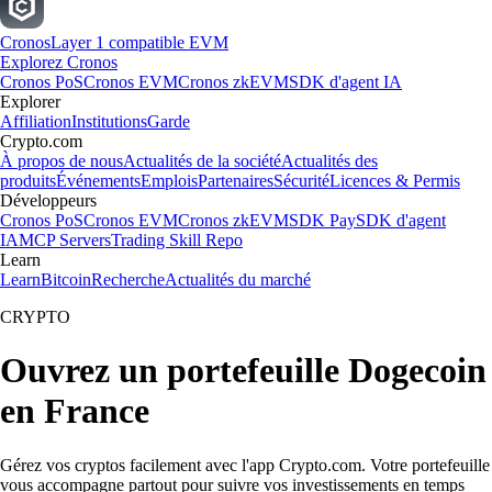
Cronos
Layer 1 compatible EVM
Explorez Cronos
Cronos PoS
Cronos EVM
Cronos zkEVM
SDK d'agent IA
Explorer
Affiliation
Institutions
Garde
Crypto.com
À propos de nous
Actualités de la société
Actualités des
produits
Événements
Emplois
Partenaires
Sécurité
Licences & Permis
Développeurs
Cronos PoS
Cronos EVM
Cronos zkEVM
SDK Pay
SDK d'agent
IA
MCP Servers
Trading Skill Repo
Learn
Learn
Bitcoin
Recherche
Actualités du marché
CRYPTO
Ouvrez un portefeuille Dogecoin
en France
Gérez vos cryptos facilement avec l'app Crypto.com. Votre portefeuille
vous accompagne partout pour suivre vos investissements en temps