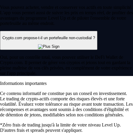
Vous pouvez acheter, vendre et conserver vos actifs en toute simplicité.
L'app vous permet aussi de suivre les prix en temps réel, de profiter des
avantages du programme Level Up et de piloter l'ensemble de votre
portefeuille au même endroit.
Crypto.com propose-t-il un portefeuille non-custodial ?
Oui, pour un contrôle total, vous pouvez utiliser le DeFi Wallet de
Crypto.com. Il permet de gérer vos cryptos et jetons tout en gardant la
pleine maîtrise de vos clés privées, en complément de votre expérience
sur l'app principale.
Informations importantes
Ce contenu informatif ne constitue pas un conseil en investissement.
Le trading de crypto-actifs comporte des risques élevés et une forte
volatilité. Évaluez votre tolérance au risque avant toute transaction. Les
récompenses et avantages sont soumis à des conditions d'éligibilité et
de détention de jetons, modifiables selon nos conditions générales.
*Zéro frais de trading jusqu'à la limite de votre niveau Level Up.
D'autres frais et spreads peuvent s'appliquer.