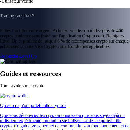
-
Utilisateur vérifié
Trading sans frais*
Faites fructifier votre argent. Achetez, vendez ou tradez plus de 400
cryptos tendance sans frais* sur l'application Crypto.com. Rejoignez
Level Up et profitez de jusqu'à 6 % de récompenses crypto sur chaque
achat avec la carte Visa Crypto.com. Conditions applicables.
Rejoindre Level Up
Guides et ressources
Tout savoir sur la crypto
Qu'est-ce qu'un portefeuille crypto ?
Que vous découvriez les cryptomonnaies ou que vous soyez déjà un
utilisateur expérimenté, un outil reste indispensable : le portefeuille
crypto. Ce guide vous permet de comprendre son fonctionnement et de