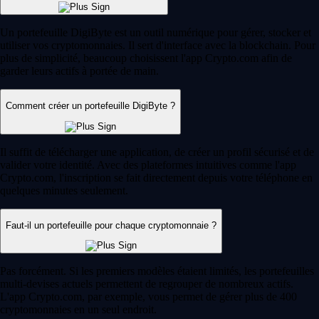
Un portefeuille DigiByte est un outil numérique pour gérer, stocker et
utiliser vos cryptomonnaies. Il sert d'interface avec la blockchain. Pour
plus de simplicité, beaucoup choisissent l'app Crypto.com afin de
garder leurs actifs à portée de main.
Comment créer un portefeuille DigiByte ?
Il suffit de télécharger une application, de créer un profil sécurisé et de
valider votre identité. Avec des plateformes intuitives comme l'app
Crypto.com, l'inscription se fait directement depuis votre téléphone en
quelques minutes seulement.
Faut-il un portefeuille pour chaque cryptomonnaie ?
Pas forcément. Si les premiers modèles étaient limités, les portefeuilles
multi-devises actuels permettent de regrouper de nombreux actifs.
L'app Crypto.com, par exemple, vous permet de gérer plus de 400
cryptomonnaies en un seul endroit.