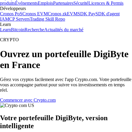
produits
Événements
Emplois
Partenaires
Sécurité
Licences & Permis
Développeurs
Cronos PoS
Cronos EVM
Cronos zkEVM
SDK Pay
SDK d'agent
IA
MCP Servers
Trading Skill Repo
Learn
Learn
Bitcoin
Recherche
Actualités du marché
CRYPTO
Ouvrez un portefeuille DigiByte
en France
Gérez vos cryptos facilement avec l'app Crypto.com. Votre portefeuille
vous accompagne partout pour suivre vos investissements en temps
réel.
Commencer avec Crypto.com
Votre portefeuille DigiByte, version
intelligente