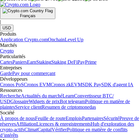
Français
|
USD
Produits
Application Crypto.com
Onchain
Level Up
Marchés
Crypto
Particularités
Cartes
Paniers
Earn
Staking
Staking DeFi
Pay
Prime
Entreprises
Garde
Pay pour commerçant
Développeurs
Cronos PoS
Cronos EVM
Cronos zkEVM
SDK Pay
SDK d'agent IA
Ressources
Recherche
Actualités du marché
Learn
Convertisseur BTC/
USD
Glossaire
Widgets de prix
Bot telegram
Politique en matière de
plaintes
Service client
Resumen de criptomonedas
Société
À propos de nous
Feuille de route
Emplois
Partenaires
Sécurité
Preuve de
réserves
Affiliation
Licences & enregistrements
Hub d'exploration des
crypto-actifs
Climat
Capital
Vérifier
Politique en matière de conflits
d’intérêts