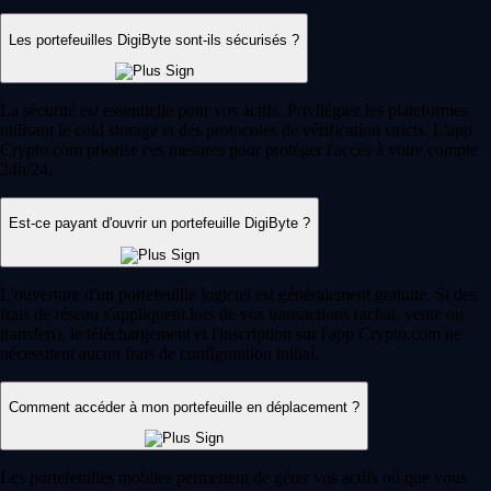
Les portefeuilles DigiByte sont-ils sécurisés ?
La sécurité est essentielle pour vos actifs. Privilégiez les plateformes
utilisant le cold storage et des protocoles de vérification stricts. L'app
Crypto.com priorise ces mesures pour protéger l'accès à votre compte
24h/24.
Est-ce payant d'ouvrir un portefeuille DigiByte ?
L'ouverture d'un portefeuille logiciel est généralement gratuite. Si des
frais de réseau s'appliquent lors de vos transactions (achat, vente ou
transfert), le téléchargement et l'inscription sur l'app Crypto.com ne
nécessitent aucun frais de configuration initial.
Comment accéder à mon portefeuille en déplacement ?
Les portefeuilles mobiles permettent de gérer vos actifs où que vous