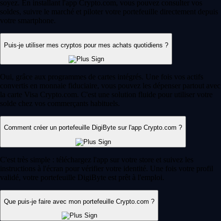
soyez. En installant l'app Crypto.com, vous pouvez consulter vos
soldes, suivre le marché et piloter votre portefeuille directement depuis
votre smartphone.
Puis-je utiliser mes cryptos pour mes achats quotidiens ?
Oui, grâce aux programmes de cartes intégrés. Une fois vos actifs
convertis en monnaie fiduciaire, vous pouvez les dépenser partout avec
la carte Visa Crypto.com. C'est une solution fluide pour utiliser votre
solde chez vos commerçants habituels.
Comment créer un portefeuille DigiByte sur l'app Crypto.com ?
C'est très simple : téléchargez l'app sur votre store et suivez les
instructions à l'écran pour vérifier votre identité. Une fois votre profil
validé, votre portefeuille DigiByte est prêt à l'emploi.
Que puis-je faire avec mon portefeuille Crypto.com ?