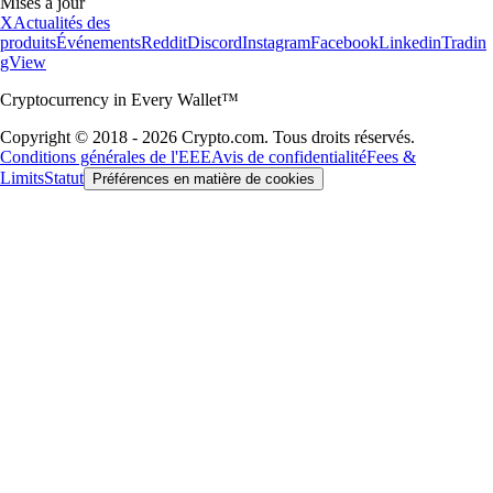
Mises à jour
X
Actualités des
produits
Événements
Reddit
Discord
Instagram
Facebook
Linkedin
Tradin
gView
Cryptocurrency in Every Wallet™
Copyright © 2018 - 2026 Crypto.com. Tous droits réservés.
Conditions générales de l'EEE
Avis de confidentialité
Fees &
Limits
Statut
Préférences en matière de cookies