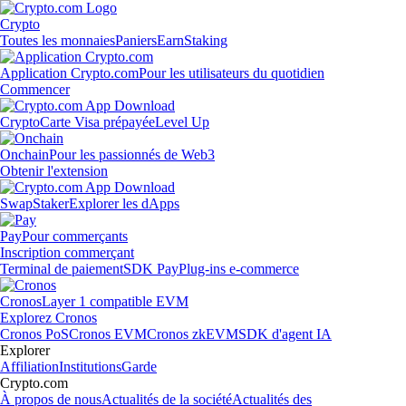
Crypto
Toutes les monnaies
Paniers
Earn
Staking
Application Crypto.com
Pour les utilisateurs du quotidien
Commencer
Crypto
Carte Visa prépayée
Level Up
Onchain
Pour les passionnés de Web3
Obtenir l'extension
Swap
Staker
Explorer les dApps
Pay
Pour commerçants
Inscription commerçant
Terminal de paiement
SDK Pay
Plug-ins e-commerce
Cronos
Layer 1 compatible EVM
Explorez Cronos
Cronos PoS
Cronos EVM
Cronos zkEVM
SDK d'agent IA
Explorer
Affiliation
Institutions
Garde
Crypto.com
À propos de nous
Actualités de la société
Actualités des