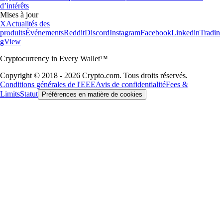
d’intérêts
Mises à jour
X
Actualités des
produits
Événements
Reddit
Discord
Instagram
Facebook
Linkedin
Tradin
gView
Cryptocurrency in Every Wallet™
Copyright © 2018 - 2026 Crypto.com. Tous droits réservés.
Conditions générales de l'EEE
Avis de confidentialité
Fees &
Limits
Statut
Préférences en matière de cookies