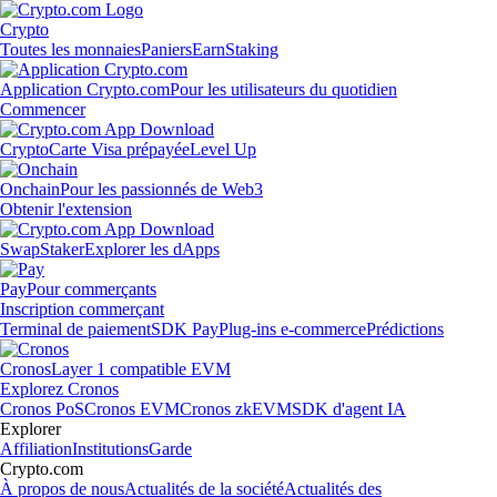
Crypto
Toutes les monnaies
Paniers
Earn
Staking
Application Crypto.com
Pour les utilisateurs du quotidien
Commencer
Crypto
Carte Visa prépayée
Level Up
Onchain
Pour les passionnés de Web3
Obtenir l'extension
Swap
Staker
Explorer les dApps
Pay
Pour commerçants
Inscription commerçant
Terminal de paiement
SDK Pay
Plug-ins e-commerce
Prédictions
Cronos
Layer 1 compatible EVM
Explorez Cronos
Cronos PoS
Cronos EVM
Cronos zkEVM
SDK d'agent IA
Explorer
Affiliation
Institutions
Garde
Crypto.com
À propos de nous
Actualités de la société
Actualités des