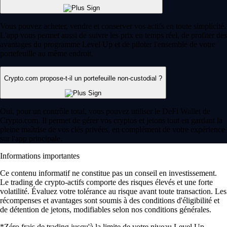
Vous pouvez acheter, vendre et conserver vos actifs en toute simplicité.
L'app vous permet aussi de suivre les prix en temps réel, de profiter des
avantages du programme Level Up et de piloter l'ensemble de votre
portefeuille au même endroit.
Crypto.com propose-t-il un portefeuille non-custodial ?
Oui, pour un contrôle total, vous pouvez utiliser le DeFi Wallet de
Crypto.com. Il permet de gérer vos cryptos et jetons tout en gardant la
pleine maîtrise de vos clés privées, en complément de votre expérience
sur l'app principale.
Informations importantes
Ce contenu informatif ne constitue pas un conseil en investissement.
Le trading de crypto-actifs comporte des risques élevés et une forte
volatilité. Évaluez votre tolérance au risque avant toute transaction. Les
récompenses et avantages sont soumis à des conditions d'éligibilité et
de détention de jetons, modifiables selon nos conditions générales.
*Zéro frais de trading jusqu'à la limite de votre niveau Level Up.