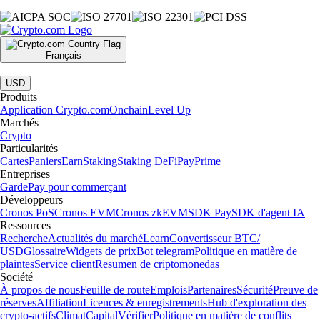
Français
|
USD
Produits
Application Crypto.com
Onchain
Level Up
Marchés
Crypto
Particularités
Cartes
Paniers
Earn
Staking
Staking DeFi
Pay
Prime
Entreprises
Garde
Pay pour commerçant
Développeurs
Cronos PoS
Cronos EVM
Cronos zkEVM
SDK Pay
SDK d'agent IA
Ressources
Recherche
Actualités du marché
Learn
Convertisseur BTC/
USD
Glossaire
Widgets de prix
Bot telegram
Politique en matière de
plaintes
Service client
Resumen de criptomonedas
Société
À propos de nous
Feuille de route
Emplois
Partenaires
Sécurité
Preuve de
réserves
Affiliation
Licences & enregistrements
Hub d'exploration des
crypto-actifs
Climat
Capital
Vérifier
Politique en matière de conflits