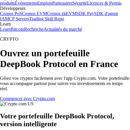
produits
Événements
Emplois
Partenaires
Sécurité
Licences & Permis
Développeurs
Cronos PoS
Cronos EVM
Cronos zkEVM
SDK Pay
SDK d'agent
IA
MCP Servers
Trading Skill Repo
Learn
Learn
Bitcoin
Recherche
Actualités du marché
CRYPTO
Ouvrez un portefeuille
DeepBook Protocol en France
Gérez vos cryptos facilement avec l'app Crypto.com. Votre portefeuille
vous accompagne partout pour suivre vos investissements en temps
réel.
Commencer avec Crypto.com
Votre portefeuille DeepBook Protocol,
version intelligente