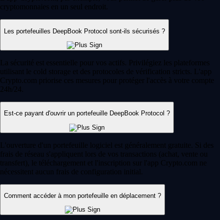
cryptomonnaies en un seul endroit.
Les portefeuilles DeepBook Protocol sont-ils sécurisés ?
La sécurité est essentielle pour vos actifs. Privilégiez les plateformes
utilisant le cold storage et des protocoles de vérification stricts. L'app
Crypto.com priorise ces mesures pour protéger l'accès à votre compte
24h/24.
Est-ce payant d'ouvrir un portefeuille DeepBook Protocol ?
L'ouverture d'un portefeuille logiciel est généralement gratuite. Si des
frais de réseau s'appliquent lors de vos transactions (achat, vente ou
transfert), le téléchargement et l'inscription sur l'app Crypto.com ne
nécessitent aucun frais de configuration initial.
Comment accéder à mon portefeuille en déplacement ?