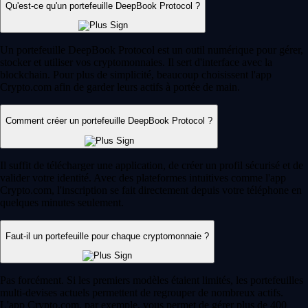
Qu'est-ce qu'un portefeuille DeepBook Protocol ?
Un portefeuille DeepBook Protocol est un outil numérique pour gérer,
stocker et utiliser vos cryptomonnaies. Il sert d'interface avec la
blockchain. Pour plus de simplicité, beaucoup choisissent l'app
Crypto.com afin de garder leurs actifs à portée de main.
Comment créer un portefeuille DeepBook Protocol ?
Il suffit de télécharger une application, de créer un profil sécurisé et de
valider votre identité. Avec des plateformes intuitives comme l'app
Crypto.com, l'inscription se fait directement depuis votre téléphone en
quelques minutes seulement.
Faut-il un portefeuille pour chaque cryptomonnaie ?
Pas forcément. Si les premiers modèles étaient limités, les portefeuilles
multi-devises actuels permettent de regrouper de nombreux actifs.
L'app Crypto.com, par exemple, vous permet de gérer plus de 400