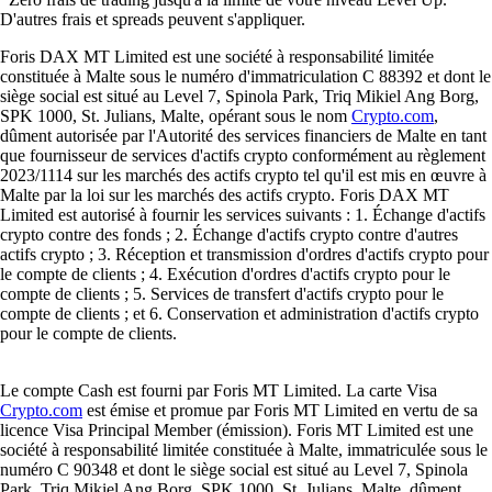
D'autres frais et spreads peuvent s'appliquer.
Foris DAX MT Limited est une société à responsabilité limitée
constituée à Malte sous le numéro d'immatriculation C 88392 et dont le
siège social est situé au Level 7, Spinola Park, Triq Mikiel Ang Borg,
SPK 1000, St. Julians, Malte, opérant sous le nom
Crypto.com
,
dûment autorisée par l'Autorité des services financiers de Malte en tant
que fournisseur de services d'actifs crypto conformément au règlement
2023/1114 sur les marchés des actifs crypto tel qu'il est mis en œuvre à
Malte par la loi sur les marchés des actifs crypto. Foris DAX MT
Limited est autorisé à fournir les services suivants : 1. Échange d'actifs
crypto contre des fonds ; 2. Échange d'actifs crypto contre d'autres
actifs crypto ; 3. Réception et transmission d'ordres d'actifs crypto pour
le compte de clients ; 4. Exécution d'ordres d'actifs crypto pour le
compte de clients ; 5. Services de transfert d'actifs crypto pour le
compte de clients ; et 6. Conservation et administration d'actifs crypto
pour le compte de clients.
Le compte Cash est fourni par Foris MT Limited. La carte Visa
Crypto.com
est émise et promue par Foris MT Limited en vertu de sa
licence Visa Principal Member (émission). Foris MT Limited est une
société à responsabilité limitée constituée à Malte, immatriculée sous le
numéro C 90348 et dont le siège social est situé au Level 7, Spinola
Park, Triq Mikiel Ang Borg, SPK 1000, St. Julians, Malte, dûment