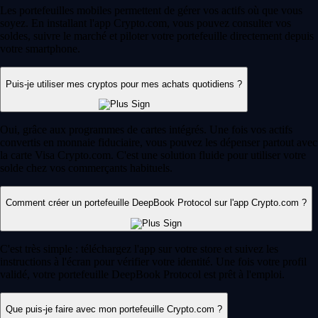
Les portefeuilles mobiles permettent de gérer vos actifs où que vous
soyez. En installant l'app Crypto.com, vous pouvez consulter vos
soldes, suivre le marché et piloter votre portefeuille directement depuis
votre smartphone.
Puis-je utiliser mes cryptos pour mes achats quotidiens ?
Oui, grâce aux programmes de cartes intégrés. Une fois vos actifs
convertis en monnaie fiduciaire, vous pouvez les dépenser partout avec
la carte Visa Crypto.com. C'est une solution fluide pour utiliser votre
solde chez vos commerçants habituels.
Comment créer un portefeuille DeepBook Protocol sur l'app Crypto.com ?
C'est très simple : téléchargez l'app sur votre store et suivez les
instructions à l'écran pour vérifier votre identité. Une fois votre profil
validé, votre portefeuille DeepBook Protocol est prêt à l'emploi.
Que puis-je faire avec mon portefeuille Crypto.com ?