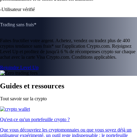
-
Utilisateur vérifié
Trading sans frais*
Faites fructifier votre argent. Achetez, vendez ou tradez plus de 400
cryptos tendance sans frais* sur l'application Crypto.com. Rejoignez
Level Up et profitez de jusqu'à 6 % de récompenses crypto sur chaque
achat avec la carte Visa Crypto.com. Conditions applicables.
Rejoindre Level Up
Guides et ressources
Tout savoir sur la crypto
Qu'est-ce qu'un portefeuille crypto ?
Que vous découvriez les cryptomonnaies ou que vous soyez déjà un
utilisateur expérimenté, un outil reste indispensable : le portefeuille