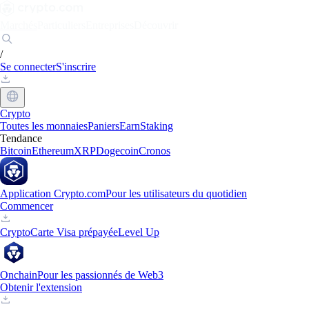
Marchés
Particuliers
Entreprises
Découvrir
/
Se connecter
S'inscrire
Crypto
Toutes les monnaies
Paniers
Earn
Staking
Tendance
Bitcoin
Ethereum
XRP
Dogecoin
Cronos
Application Crypto.com
Pour les utilisateurs du quotidien
Commencer
Crypto
Carte Visa prépayée
Level Up
Onchain
Pour les passionnés de Web3
Obtenir l'extension