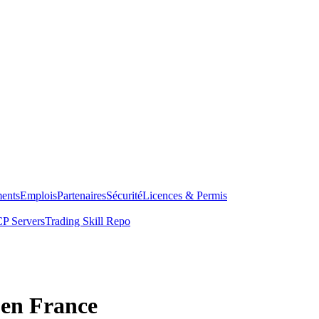
ents
Emplois
Partenaires
Sécurité
Licences & Permis
P Servers
Trading Skill Repo
 en France