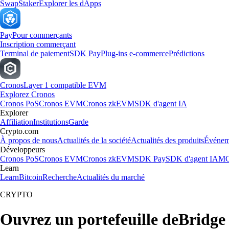
Swap
Staker
Explorer les dApps
Pay
Pour commerçants
Inscription commerçant
Terminal de paiement
SDK Pay
Plug-ins e-commerce
Prédictions
Cronos
Layer 1 compatible EVM
Explorez Cronos
Cronos PoS
Cronos EVM
Cronos zkEVM
SDK d'agent IA
Explorer
Affiliation
Institutions
Garde
Crypto.com
À propos de nous
Actualités de la société
Actualités des produits
Événem
Développeurs
Cronos PoS
Cronos EVM
Cronos zkEVM
SDK Pay
SDK d'agent IA
MC
Learn
Learn
Bitcoin
Recherche
Actualités du marché
CRYPTO
Ouvrez un portefeuille deBridge