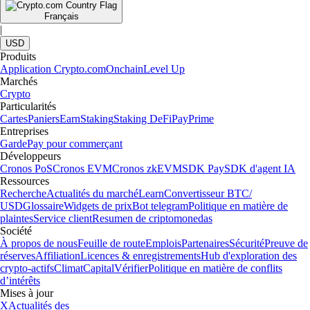
Français
|
USD
Produits
Application Crypto.com
Onchain
Level Up
Marchés
Crypto
Particularités
Cartes
Paniers
Earn
Staking
Staking DeFi
Pay
Prime
Entreprises
Garde
Pay pour commerçant
Développeurs
Cronos PoS
Cronos EVM
Cronos zkEVM
SDK Pay
SDK d'agent IA
Ressources
Recherche
Actualités du marché
Learn
Convertisseur BTC/
USD
Glossaire
Widgets de prix
Bot telegram
Politique en matière de
plaintes
Service client
Resumen de criptomonedas
Société
À propos de nous
Feuille de route
Emplois
Partenaires
Sécurité
Preuve de
réserves
Affiliation
Licences & enregistrements
Hub d'exploration des
crypto-actifs
Climat
Capital
Vérifier
Politique en matière de conflits
d’intérêts
Mises à jour
X
Actualités des