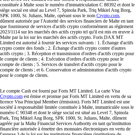
constituée à Malte sous le numéro d'immatriculation C 88392 et dont le
siège social est situé au Level 7, Spinola Park, Triq Mikiel Ang Borg,
SPK 1000, St. Julians, Malte, opérant sous le nom
Crypto.com
,
dûment autorisée par l'Autorité des services financiers de Malte en tant
que fournisseur de services d'actifs crypto conformément au règlement
2023/1114 sur les marchés des actifs crypto tel qu'il est mis en œuvre à
Malte par la loi sur les marchés des actifs crypto. Foris DAX MT
Limited est autorisé à fournir les services suivants : 1. Échange d'actifs
crypto contre des fonds ; 2. Échange d'actifs crypto contre d'autres
actifs crypto ; 3. Réception et transmission d'ordres d'actifs crypto pour
le compte de clients ; 4. Exécution d'ordres d'actifs crypto pour le
compte de clients ; 5. Services de transfert d'actifs crypto pour le
compte de clients ; et 6. Conservation et administration d'actifs crypto
pour le compte de clients.
Le compte Cash est fourni par Foris MT Limited. La carte Visa
Crypto.com
est émise et promue par Foris MT Limited en vertu de sa
licence Visa Principal Member (émission). Foris MT Limited est une
société à responsabilité limitée constituée à Malte, immatriculée sous le
numéro C 90348 et dont le siège social est situé au Level 7, Spinola
Park, Triq Mikiel Ang Borg, SPK 1000, St. Julians, Malte, dûment
agréée par la Malta Financial Services Authority en tant qu'institution
financière autorisée à émettre des monnaies électroniques en vertu de
l'annexe 3 de la loi sur les institutions financières (institutions de