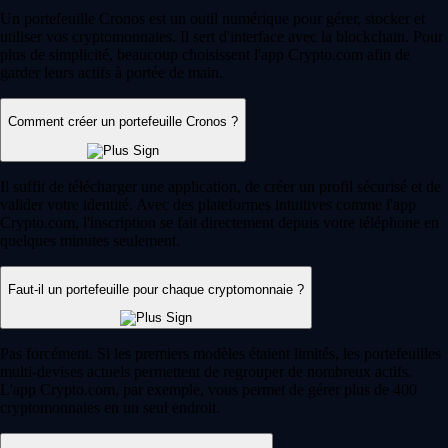
Un portefeuille Cronos est un outil numérique pour gérer, stocker et
utiliser vos cryptomonnaies. Il sert d'interface avec la blockchain. Pour
plus de simplicité, beaucoup choisissent l'app Crypto.com afin de
garder leurs actifs à portée de main.
Comment créer un portefeuille Cronos ?
Il suffit de télécharger une application, de créer un profil sécurisé et de
valider votre identité. Avec des plateformes intuitives comme l'app
Crypto.com, l'inscription se fait directement depuis votre téléphone en
quelques minutes seulement.
Faut-il un portefeuille pour chaque cryptomonnaie ?
Pas forcément. Si les premiers modèles étaient limités, les portefeuilles
multi-devises actuels permettent de regrouper de nombreux actifs.
L'app Crypto.com, par exemple, vous permet de gérer plus de 400
cryptomonnaies en un seul endroit.