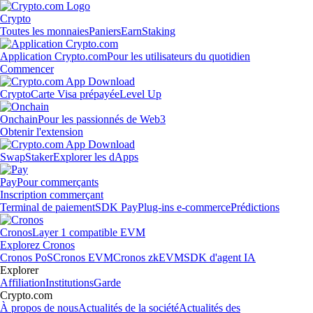
Crypto
Toutes les monnaies
Paniers
Earn
Staking
Application Crypto.com
Pour les utilisateurs du quotidien
Commencer
Crypto
Carte Visa prépayée
Level Up
Onchain
Pour les passionnés de Web3
Obtenir l'extension
Swap
Staker
Explorer les dApps
Pay
Pour commerçants
Inscription commerçant
Terminal de paiement
SDK Pay
Plug-ins e-commerce
Prédictions
Cronos
Layer 1 compatible EVM
Explorez Cronos
Cronos PoS
Cronos EVM
Cronos zkEVM
SDK d'agent IA
Explorer
Affiliation
Institutions
Garde
Crypto.com
À propos de nous
Actualités de la société
Actualités des