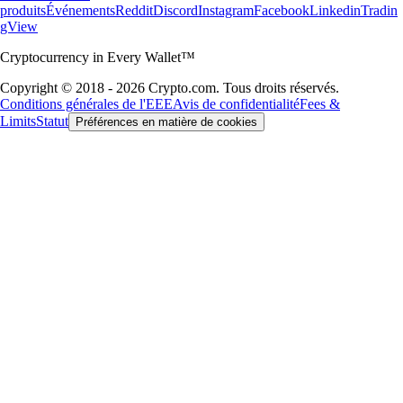
produits
Événements
Reddit
Discord
Instagram
Facebook
Linkedin
Tradin
gView
Cryptocurrency in Every Wallet™
Copyright © 2018 - 2026 Crypto.com. Tous droits réservés.
Conditions générales de l'EEE
Avis de confidentialité
Fees &
Limits
Statut
Préférences en matière de cookies