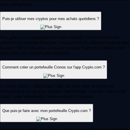
votre smartphone.
Puis-je utiliser mes cryptos pour mes achats quotidiens ?
Oui, grâce aux programmes de cartes intégrés. Une fois vos actifs
convertis en monnaie fiduciaire, vous pouvez les dépenser partout avec
la carte Visa Crypto.com. C'est une solution fluide pour utiliser votre
solde chez vos commerçants habituels.
Comment créer un portefeuille Cronos sur l'app Crypto.com ?
C'est très simple : téléchargez l'app sur votre store et suivez les
instructions à l'écran pour vérifier votre identité. Une fois votre profil
validé, votre portefeuille Cronos est prêt à l'emploi.
Que puis-je faire avec mon portefeuille Crypto.com ?
Vous pouvez acheter, vendre et conserver vos actifs en toute simplicité.