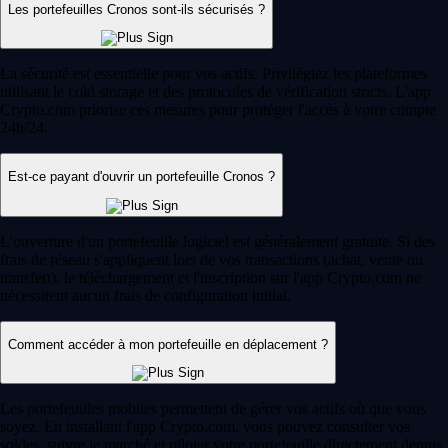
Les portefeuilles Cronos sont-ils sécurisés ?
La sécurité est essentielle pour vos actifs. Privilégiez les plateformes
utilisant le cold storage et des protocoles de vérification stricts. L'app
Crypto.com priorise ces mesures pour protéger l'accès à votre compte
24h/24.
Est-ce payant d'ouvrir un portefeuille Cronos ?
L'ouverture d'un portefeuille logiciel est généralement gratuite. Si des
frais de réseau s'appliquent lors de vos transactions (achat, vente ou
transfert), le téléchargement et l'inscription sur l'app Crypto.com ne
nécessitent aucun frais de configuration initial.
Comment accéder à mon portefeuille en déplacement ?
Les portefeuilles mobiles permettent de gérer vos actifs où que vous
soyez. En installant l'app Crypto.com, vous pouvez consulter vos
soldes, suivre le marché et piloter votre portefeuille directement depuis