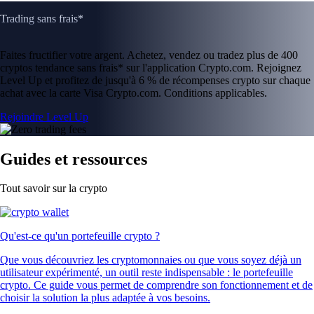
Trading sans frais*
Faites fructifier votre argent. Achetez, vendez ou tradez plus de 400
cryptos tendance sans frais* sur l'application Crypto.com. Rejoignez
Level Up et profitez de jusqu'à 6 % de récompenses crypto sur chaque
achat avec la carte Visa Crypto.com. Conditions applicables.
Rejoindre Level Up
Guides et ressources
Tout savoir sur la crypto
Qu'est-ce qu'un portefeuille crypto ?
Que vous découvriez les cryptomonnaies ou que vous soyez déjà un
utilisateur expérimenté, un outil reste indispensable : le portefeuille
crypto. Ce guide vous permet de comprendre son fonctionnement et de
choisir la solution la plus adaptée à vos besoins.