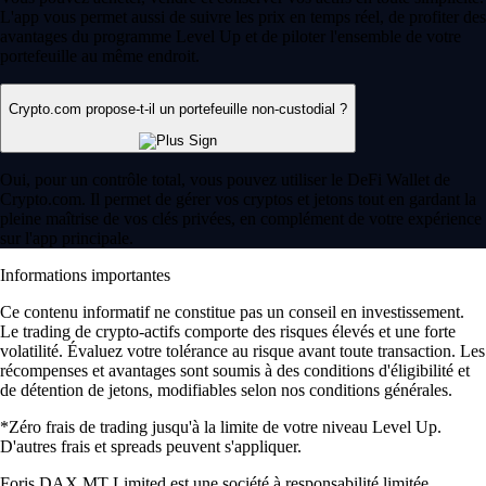
L'app vous permet aussi de suivre les prix en temps réel, de profiter des
avantages du programme Level Up et de piloter l'ensemble de votre
portefeuille au même endroit.
Crypto.com propose-t-il un portefeuille non-custodial ?
Oui, pour un contrôle total, vous pouvez utiliser le DeFi Wallet de
Crypto.com. Il permet de gérer vos cryptos et jetons tout en gardant la
pleine maîtrise de vos clés privées, en complément de votre expérience
sur l'app principale.
Informations importantes
Ce contenu informatif ne constitue pas un conseil en investissement.
Le trading de crypto-actifs comporte des risques élevés et une forte
volatilité. Évaluez votre tolérance au risque avant toute transaction. Les
récompenses et avantages sont soumis à des conditions d'éligibilité et
de détention de jetons, modifiables selon nos conditions générales.
*Zéro frais de trading jusqu'à la limite de votre niveau Level Up.
D'autres frais et spreads peuvent s'appliquer.
Foris DAX MT Limited est une société à responsabilité limitée