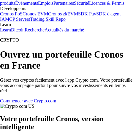
produits
Événements
Emplois
Partenaires
Sécurité
Licences & Permis
Développeurs
Cronos PoS
Cronos EVM
Cronos zkEVM
SDK Pay
SDK d'agent
IA
MCP Servers
Trading Skill Repo
Learn
Learn
Bitcoin
Recherche
Actualités du marché
CRYPTO
Ouvrez un portefeuille Cronos
en France
Gérez vos cryptos facilement avec l'app Crypto.com. Votre portefeuille
vous accompagne partout pour suivre vos investissements en temps
réel.
Commencer avec Crypto.com
Votre portefeuille Cronos, version
intelligente