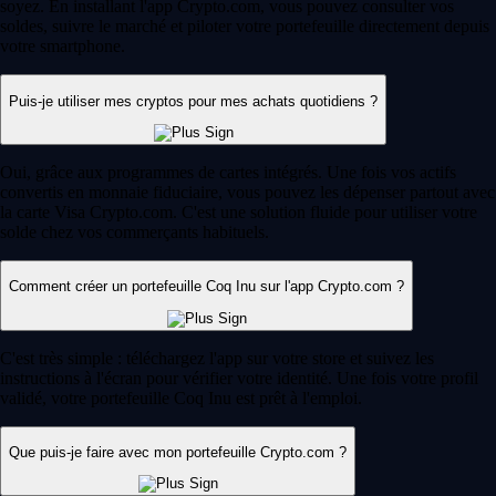
soyez. En installant l'app Crypto.com, vous pouvez consulter vos
soldes, suivre le marché et piloter votre portefeuille directement depuis
votre smartphone.
Puis-je utiliser mes cryptos pour mes achats quotidiens ?
Oui, grâce aux programmes de cartes intégrés. Une fois vos actifs
convertis en monnaie fiduciaire, vous pouvez les dépenser partout avec
la carte Visa Crypto.com. C'est une solution fluide pour utiliser votre
solde chez vos commerçants habituels.
Comment créer un portefeuille Coq Inu sur l'app Crypto.com ?
C'est très simple : téléchargez l'app sur votre store et suivez les
instructions à l'écran pour vérifier votre identité. Une fois votre profil
validé, votre portefeuille Coq Inu est prêt à l'emploi.
Que puis-je faire avec mon portefeuille Crypto.com ?