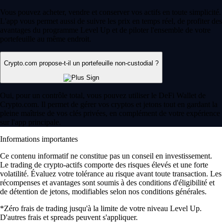
Vous pouvez acheter, vendre et conserver vos actifs en toute simplicité.
L'app vous permet aussi de suivre les prix en temps réel, de profiter des
avantages du programme Level Up et de piloter l'ensemble de votre
portefeuille au même endroit.
Crypto.com propose-t-il un portefeuille non-custodial ?
Oui, pour un contrôle total, vous pouvez utiliser le DeFi Wallet de
Crypto.com. Il permet de gérer vos cryptos et jetons tout en gardant la
pleine maîtrise de vos clés privées, en complément de votre expérience
sur l'app principale.
Informations importantes
Ce contenu informatif ne constitue pas un conseil en investissement.
Le trading de crypto-actifs comporte des risques élevés et une forte
volatilité. Évaluez votre tolérance au risque avant toute transaction. Les
récompenses et avantages sont soumis à des conditions d'éligibilité et
de détention de jetons, modifiables selon nos conditions générales.
*Zéro frais de trading jusqu'à la limite de votre niveau Level Up.
D'autres frais et spreads peuvent s'appliquer.