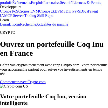
produits
Événements
Emplois
Partenaires
Sécurité
Licences & Permis
Développeurs
Cronos PoS
Cronos EVM
Cronos zkEVM
SDK Pay
SDK d'agent
IA
MCP Servers
Trading Skill Repo
Learn
Learn
Bitcoin
Recherche
Actualités du marché
CRYPTO
Ouvrez un portefeuille Coq Inu
en France
Gérez vos cryptos facilement avec l'app Crypto.com. Votre portefeuille
vous accompagne partout pour suivre vos investissements en temps
réel.
Commencer avec Crypto.com
Votre portefeuille Coq Inu, version
intelligente