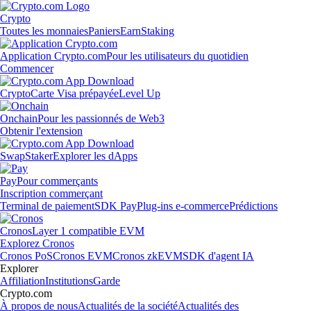
Crypto
Toutes les monnaies
Paniers
Earn
Staking
Application Crypto.com
Pour les utilisateurs du quotidien
Commencer
Crypto
Carte Visa prépayée
Level Up
Onchain
Pour les passionnés de Web3
Obtenir l'extension
Swap
Staker
Explorer les dApps
Pay
Pour commerçants
Inscription commerçant
Terminal de paiement
SDK Pay
Plug-ins e-commerce
Prédictions
Cronos
Layer 1 compatible EVM
Explorez Cronos
Cronos PoS
Cronos EVM
Cronos zkEVM
SDK d'agent IA
Explorer
Affiliation
Institutions
Garde
Crypto.com
À propos de nous
Actualités de la société
Actualités des