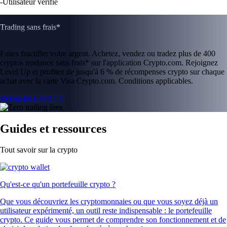
-
Utilisateur vérifié
Trading sans frais*
Faites fructifier votre argent. Achetez, vendez ou tradez plus de 400
cryptos tendance sans frais* sur l'application Crypto.com. Rejoignez
Level Up et profitez de jusqu'à 6 % de récompenses crypto sur chaque
achat avec la carte Visa Crypto.com. Conditions applicables.
Rejoindre Level Up
Guides et ressources
Tout savoir sur la crypto
Qu'est-ce qu'un portefeuille crypto ?
Que vous découvriez les cryptomonnaies ou que vous soyez déjà un
utilisateur expérimenté, un outil reste indispensable : le portefeuille
crypto. Ce guide vous permet de comprendre son fonctionnement et de