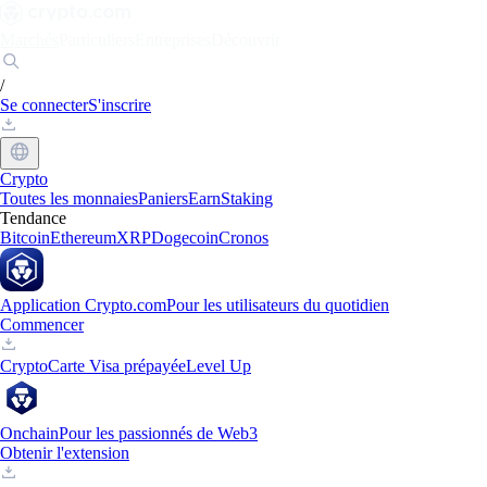
Marchés
Particuliers
Entreprises
Découvrir
/
Se connecter
S'inscrire
Crypto
Toutes les monnaies
Paniers
Earn
Staking
Tendance
Bitcoin
Ethereum
XRP
Dogecoin
Cronos
Application Crypto.com
Pour les utilisateurs du quotidien
Commencer
Crypto
Carte Visa prépayée
Level Up
Onchain
Pour les passionnés de Web3
Obtenir l'extension