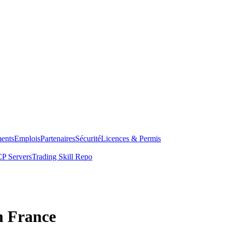
ents
Emplois
Partenaires
Sécurité
Licences & Permis
P Servers
Trading Skill Repo
n France