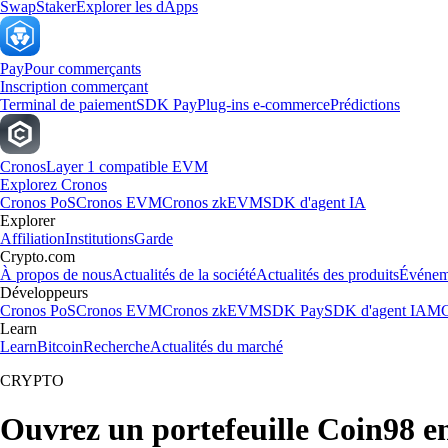
Swap
Staker
Explorer les dApps
Pay
Pour commerçants
Inscription commerçant
Terminal de paiement
SDK Pay
Plug-ins e-commerce
Prédictions
Cronos
Layer 1 compatible EVM
Explorez Cronos
Cronos PoS
Cronos EVM
Cronos zkEVM
SDK d'agent IA
Explorer
Affiliation
Institutions
Garde
Crypto.com
À propos de nous
Actualités de la société
Actualités des produits
Événem
Développeurs
Cronos PoS
Cronos EVM
Cronos zkEVM
SDK Pay
SDK d'agent IA
MC
Learn
Learn
Bitcoin
Recherche
Actualités du marché
CRYPTO
Ouvrez un portefeuille Coin98 e