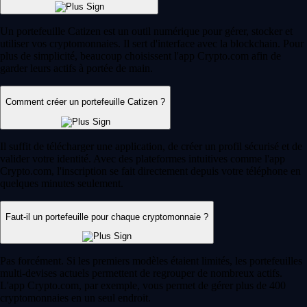
Un portefeuille Catizen est un outil numérique pour gérer, stocker et
utiliser vos cryptomonnaies. Il sert d'interface avec la blockchain. Pour
plus de simplicité, beaucoup choisissent l'app Crypto.com afin de
garder leurs actifs à portée de main.
Comment créer un portefeuille Catizen ?
Il suffit de télécharger une application, de créer un profil sécurisé et de
valider votre identité. Avec des plateformes intuitives comme l'app
Crypto.com, l'inscription se fait directement depuis votre téléphone en
quelques minutes seulement.
Faut-il un portefeuille pour chaque cryptomonnaie ?
Pas forcément. Si les premiers modèles étaient limités, les portefeuilles
multi-devises actuels permettent de regrouper de nombreux actifs.
L'app Crypto.com, par exemple, vous permet de gérer plus de 400
cryptomonnaies en un seul endroit.