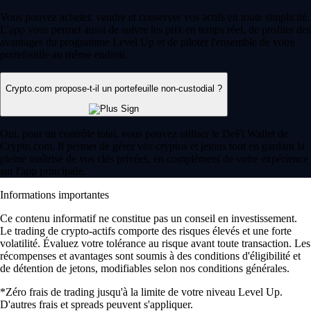
Vous pouvez acheter, vendre et conserver vos actifs en toute simplicité.
L'app vous permet aussi de suivre les prix en temps réel, de profiter des
avantages du programme Level Up et de piloter l'ensemble de votre
portefeuille au même endroit.
Crypto.com propose-t-il un portefeuille non-custodial ?
Oui, pour un contrôle total, vous pouvez utiliser le DeFi Wallet de
Crypto.com. Il permet de gérer vos cryptos et jetons tout en gardant la
pleine maîtrise de vos clés privées, en complément de votre expérience
sur l'app principale.
Informations importantes
Ce contenu informatif ne constitue pas un conseil en investissement.
Le trading de crypto-actifs comporte des risques élevés et une forte
volatilité. Évaluez votre tolérance au risque avant toute transaction. Les
récompenses et avantages sont soumis à des conditions d'éligibilité et
de détention de jetons, modifiables selon nos conditions générales.
*Zéro frais de trading jusqu'à la limite de votre niveau Level Up.
D'autres frais et spreads peuvent s'appliquer.