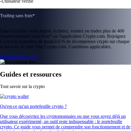
-
Utilisateur vérifié
Trading sans frais*
Faites fructifier votre argent. Achetez, vendez ou tradez plus de 400
cryptos tendance sans frais* sur l'application Crypto.com. Rejoignez
Level Up et profitez de jusqu'à 6 % de récompenses crypto sur chaque
achat avec la carte Visa Crypto.com. Conditions applicables.
Rejoindre Level Up
Guides et ressources
Tout savoir sur la crypto
Qu'est-ce qu'un portefeuille crypto ?
Que vous découvriez les cryptomonnaies ou que vous soyez déjà un
utilisateur expérimenté, un outil reste indispensable : le portefeuille
crypto. Ce guide vous permet de comprendre son fonctionnement et de