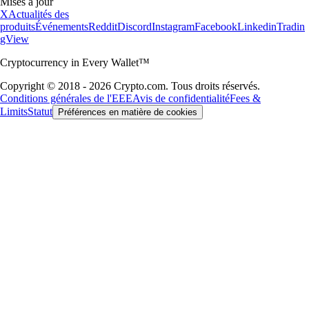
Mises à jour
X
Actualités des
produits
Événements
Reddit
Discord
Instagram
Facebook
Linkedin
Tradin
gView
Cryptocurrency in Every Wallet™
Copyright © 2018 - 2026 Crypto.com. Tous droits réservés.
Conditions générales de l'EEE
Avis de confidentialité
Fees &
Limits
Statut
Préférences en matière de cookies