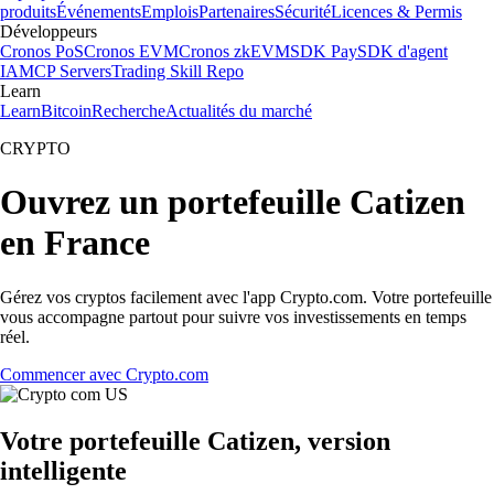
produits
Événements
Emplois
Partenaires
Sécurité
Licences & Permis
Développeurs
Cronos PoS
Cronos EVM
Cronos zkEVM
SDK Pay
SDK d'agent
IA
MCP Servers
Trading Skill Repo
Learn
Learn
Bitcoin
Recherche
Actualités du marché
CRYPTO
Ouvrez un portefeuille Catizen
en France
Gérez vos cryptos facilement avec l'app Crypto.com. Votre portefeuille
vous accompagne partout pour suivre vos investissements en temps
réel.
Commencer avec Crypto.com
Votre portefeuille Catizen, version
intelligente