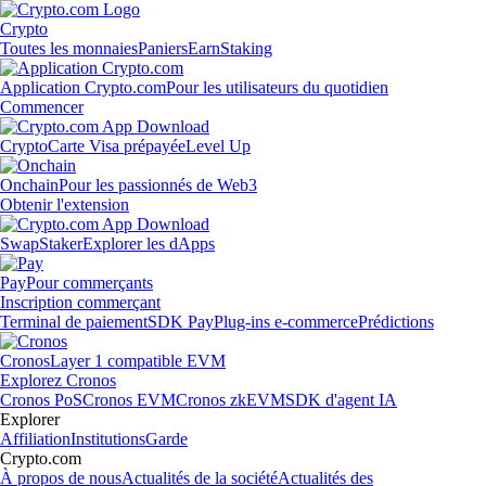
Crypto
Toutes les monnaies
Paniers
Earn
Staking
Application Crypto.com
Pour les utilisateurs du quotidien
Commencer
Crypto
Carte Visa prépayée
Level Up
Onchain
Pour les passionnés de Web3
Obtenir l'extension
Swap
Staker
Explorer les dApps
Pay
Pour commerçants
Inscription commerçant
Terminal de paiement
SDK Pay
Plug-ins e-commerce
Prédictions
Cronos
Layer 1 compatible EVM
Explorez Cronos
Cronos PoS
Cronos EVM
Cronos zkEVM
SDK d'agent IA
Explorer
Affiliation
Institutions
Garde
Crypto.com
À propos de nous
Actualités de la société
Actualités des