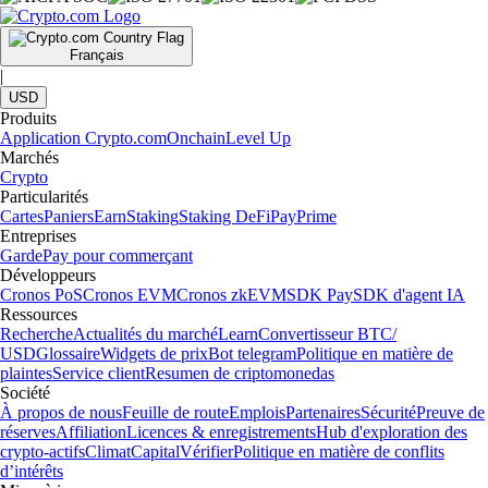
Français
|
USD
Produits
Application Crypto.com
Onchain
Level Up
Marchés
Crypto
Particularités
Cartes
Paniers
Earn
Staking
Staking DeFi
Pay
Prime
Entreprises
Garde
Pay pour commerçant
Développeurs
Cronos PoS
Cronos EVM
Cronos zkEVM
SDK Pay
SDK d'agent IA
Ressources
Recherche
Actualités du marché
Learn
Convertisseur BTC/
USD
Glossaire
Widgets de prix
Bot telegram
Politique en matière de
plaintes
Service client
Resumen de criptomonedas
Société
À propos de nous
Feuille de route
Emplois
Partenaires
Sécurité
Preuve de
réserves
Affiliation
Licences & enregistrements
Hub d'exploration des
crypto-actifs
Climat
Capital
Vérifier
Politique en matière de conflits
d’intérêts