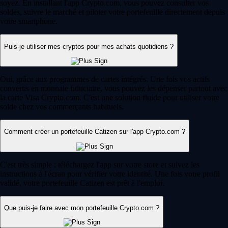
soyez. En installant l'app Crypto.com, vous pouvez consulter vos
soldes, suivre le marché et piloter votre portefeuille directement depuis
votre smartphone.
Puis-je utiliser mes cryptos pour mes achats quotidiens ?
Oui, grâce aux programmes de cartes intégrés. Une fois vos actifs
convertis en monnaie fiduciaire, vous pouvez les dépenser partout avec
la carte Visa Crypto.com. C'est une solution fluide pour utiliser votre
solde chez vos commerçants habituels.
Comment créer un portefeuille Catizen sur l'app Crypto.com ?
C'est très simple : téléchargez l'app sur votre store et suivez les
instructions à l'écran pour vérifier votre identité. Une fois votre profil
validé, votre portefeuille Catizen est prêt à l'emploi.
Que puis-je faire avec mon portefeuille Crypto.com ?