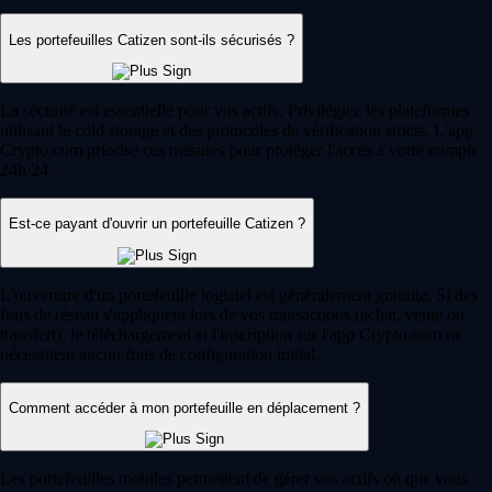
Les portefeuilles Catizen sont-ils sécurisés ?
La sécurité est essentielle pour vos actifs. Privilégiez les plateformes
utilisant le cold storage et des protocoles de vérification stricts. L'app
Crypto.com priorise ces mesures pour protéger l'accès à votre compte
24h/24.
Est-ce payant d'ouvrir un portefeuille Catizen ?
L'ouverture d'un portefeuille logiciel est généralement gratuite. Si des
frais de réseau s'appliquent lors de vos transactions (achat, vente ou
transfert), le téléchargement et l'inscription sur l'app Crypto.com ne
nécessitent aucun frais de configuration initial.
Comment accéder à mon portefeuille en déplacement ?
Les portefeuilles mobiles permettent de gérer vos actifs où que vous