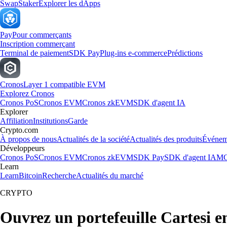
Swap
Staker
Explorer les dApps
Pay
Pour commerçants
Inscription commerçant
Terminal de paiement
SDK Pay
Plug-ins e-commerce
Prédictions
Cronos
Layer 1 compatible EVM
Explorez Cronos
Cronos PoS
Cronos EVM
Cronos zkEVM
SDK d'agent IA
Explorer
Affiliation
Institutions
Garde
Crypto.com
À propos de nous
Actualités de la société
Actualités des produits
Événem
Développeurs
Cronos PoS
Cronos EVM
Cronos zkEVM
SDK Pay
SDK d'agent IA
MC
Learn
Learn
Bitcoin
Recherche
Actualités du marché
CRYPTO
Ouvrez un portefeuille Cartesi e