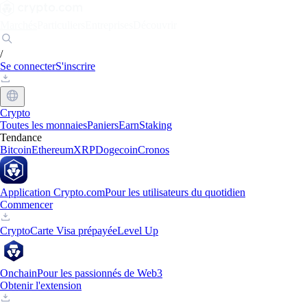
Marchés
Particuliers
Entreprises
Découvrir
/
Se connecter
S'inscrire
Crypto
Toutes les monnaies
Paniers
Earn
Staking
Tendance
Bitcoin
Ethereum
XRP
Dogecoin
Cronos
Application Crypto.com
Pour les utilisateurs du quotidien
Commencer
Crypto
Carte Visa prépayée
Level Up
Onchain
Pour les passionnés de Web3
Obtenir l'extension