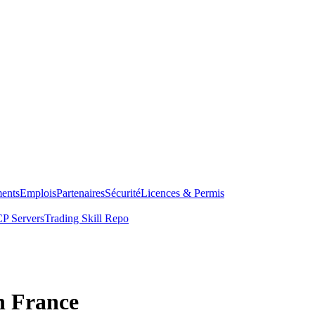
ents
Emplois
Partenaires
Sécurité
Licences & Permis
P Servers
Trading Skill Repo
n France