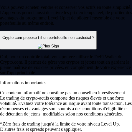
Vous pouvez acheter, vendre et conserver vos actifs en toute simplicité.
L'app vous permet aussi de suivre les prix en temps réel, de profiter des
avantages du programme Level Up et de piloter l'ensemble de votre
portefeuille au même endroit.
Crypto.com propose-t-il un portefeuille non-custodial ?
Oui, pour un contrôle total, vous pouvez utiliser le DeFi Wallet de
Crypto.com. Il permet de gérer vos cryptos et jetons tout en gardant la
pleine maîtrise de vos clés privées, en complément de votre expérience
sur l'app principale.
Informations importantes
Ce contenu informatif ne constitue pas un conseil en investissement.
Le trading de crypto-actifs comporte des risques élevés et une forte
volatilité. Évaluez votre tolérance au risque avant toute transaction. Les
récompenses et avantages sont soumis à des conditions d'éligibilité et
de détention de jetons, modifiables selon nos conditions générales.
*Zéro frais de trading jusqu'à la limite de votre niveau Level Up.
D'autres frais et spreads peuvent s'appliquer.