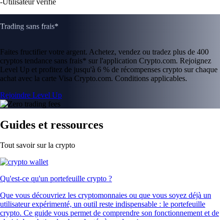
-
Utilisateur vérifié
Trading sans frais*
Faites fructifier votre argent. Achetez, vendez ou tradez plus de 400
cryptos tendance sans frais* sur l'application Crypto.com. Rejoignez
Level Up et profitez de jusqu'à 6 % de récompenses crypto sur chaque
achat avec la carte Visa Crypto.com. Conditions applicables.
Rejoindre Level Up
Guides et ressources
Tout savoir sur la crypto
Qu'est-ce qu'un portefeuille crypto ?
Que vous découvriez les cryptomonnaies ou que vous soyez déjà un
utilisateur expérimenté, un outil reste indispensable : le portefeuille
crypto. Ce guide vous permet de comprendre son fonctionnement et de