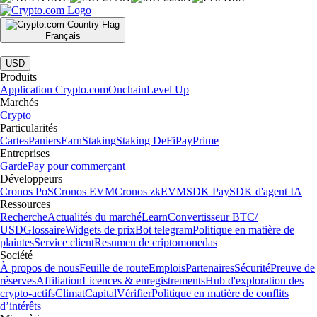
Français
|
USD
Produits
Application Crypto.com
Onchain
Level Up
Marchés
Crypto
Particularités
Cartes
Paniers
Earn
Staking
Staking DeFi
Pay
Prime
Entreprises
Garde
Pay pour commerçant
Développeurs
Cronos PoS
Cronos EVM
Cronos zkEVM
SDK Pay
SDK d'agent IA
Ressources
Recherche
Actualités du marché
Learn
Convertisseur BTC/
USD
Glossaire
Widgets de prix
Bot telegram
Politique en matière de
plaintes
Service client
Resumen de criptomonedas
Société
À propos de nous
Feuille de route
Emplois
Partenaires
Sécurité
Preuve de
réserves
Affiliation
Licences & enregistrements
Hub d'exploration des
crypto-actifs
Climat
Capital
Vérifier
Politique en matière de conflits
d’intérêts