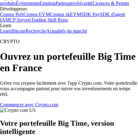
produits
Événements
Emplois
Partenaires
Sécurité
Licences & Permis
Développeurs
Cronos PoS
Cronos EVM
Cronos zkEVM
SDK Pay
SDK d'agent
IA
MCP Servers
Trading Skill Repo
Learn
Learn
Bitcoin
Recherche
Actualités du marché
CRYPTO
Ouvrez un portefeuille Big Time
en France
Gérez vos cryptos facilement avec l'app Crypto.com. Votre portefeuille
vous accompagne partout pour suivre vos investissements en temps
réel.
Commencer avec Crypto.com
Votre portefeuille Big Time, version
intelligente