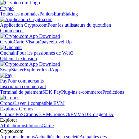
Crypto
Toutes les monnaies
Paniers
Earn
Staking
Application Crypto.com
Pour les utilisateurs du quotidien
Commencer
Crypto
Carte Visa prépayée
Level Up
Onchain
Pour les passionnés de Web3
Obtenir l'extension
Swap
Staker
Explorer les dApps
Pay
Pour commerçants
Inscription commerçant
Terminal de paiement
SDK Pay
Plug-ins e-commerce
Prédictions
Cronos
Layer 1 compatible EVM
Explorez Cronos
Cronos PoS
Cronos EVM
Cronos zkEVM
SDK d'agent IA
Explorer
Affiliation
Institutions
Garde
Crypto.com
À propos de nous
Actualités de la société
Actualités des