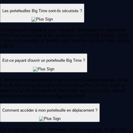
Les portefeuilles Big Time sont-ils sécurisés ?
La sécurité est essentielle pour vos actifs. Privilégiez les plateformes
utilisant le cold storage et des protocoles de vérification stricts. L'app
Crypto.com priorise ces mesures pour protéger l'accès à votre compte
24h/24.
Est-ce payant d'ouvrir un portefeuille Big Time ?
L'ouverture d'un portefeuille logiciel est généralement gratuite. Si des
frais de réseau s'appliquent lors de vos transactions (achat, vente ou
transfert), le téléchargement et l'inscription sur l'app Crypto.com ne
nécessitent aucun frais de configuration initial.
Comment accéder à mon portefeuille en déplacement ?
Les portefeuilles mobiles permettent de gérer vos actifs où que vous