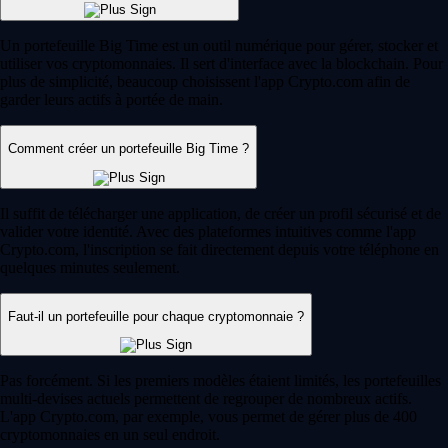
Un portefeuille Big Time est un outil numérique pour gérer, stocker et
utiliser vos cryptomonnaies. Il sert d'interface avec la blockchain. Pour
plus de simplicité, beaucoup choisissent l'app Crypto.com afin de
garder leurs actifs à portée de main.
Comment créer un portefeuille Big Time ?
Il suffit de télécharger une application, de créer un profil sécurisé et de
valider votre identité. Avec des plateformes intuitives comme l'app
Crypto.com, l'inscription se fait directement depuis votre téléphone en
quelques minutes seulement.
Faut-il un portefeuille pour chaque cryptomonnaie ?
Pas forcément. Si les premiers modèles étaient limités, les portefeuilles
multi-devises actuels permettent de regrouper de nombreux actifs.
L'app Crypto.com, par exemple, vous permet de gérer plus de 400
cryptomonnaies en un seul endroit.