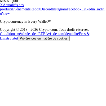
Mises à jour
X
Actualités des
produits
Événements
Reddit
Discord
Instagram
Facebook
Linkedin
Tradin
gView
Cryptocurrency in Every Wallet™
Copyright © 2018 - 2026 Crypto.com. Tous droits réservés.
Conditions générales de l'EEE
Avis de confidentialité
Fees &
Limits
Statut
Préférences en matière de cookies