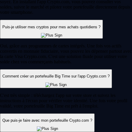
soyez. En installant l'app Crypto.com, vous pouvez consulter vos
soldes, suivre le marché et piloter votre portefeuille directement depuis
votre smartphone.
Puis-je utiliser mes cryptos pour mes achats quotidiens ?
Oui, grâce aux programmes de cartes intégrés. Une fois vos actifs
convertis en monnaie fiduciaire, vous pouvez les dépenser partout avec
la carte Visa Crypto.com. C'est une solution fluide pour utiliser votre
solde chez vos commerçants habituels.
Comment créer un portefeuille Big Time sur l'app Crypto.com ?
C'est très simple : téléchargez l'app sur votre store et suivez les
instructions à l'écran pour vérifier votre identité. Une fois votre profil
validé, votre portefeuille Big Time est prêt à l'emploi.
Que puis-je faire avec mon portefeuille Crypto.com ?