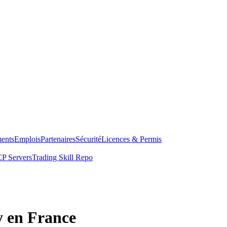
ents
Emplois
Partenaires
Sécurité
Licences & Permis
P Servers
Trading Skill Repo
y en France