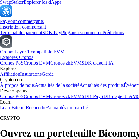
Swap
Staker
Explorer les dApps
Pay
Pour commerçants
Inscription commerçant
Terminal de paiement
SDK Pay
Plug-ins e-commerce
Prédictions
Cronos
Layer 1 compatible EVM
Explorez Cronos
Cronos PoS
Cronos EVM
Cronos zkEVM
SDK d'agent IA
Explorer
Affiliation
Institutions
Garde
Crypto.com
À propos de nous
Actualités de la société
Actualités des produits
Événem
Développeurs
Cronos PoS
Cronos EVM
Cronos zkEVM
SDK Pay
SDK d'agent IA
MC
Learn
Learn
Bitcoin
Recherche
Actualités du marché
CRYPTO
Ouvrez un portefeuille Biconom