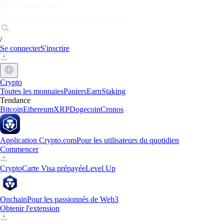
Marchés
Particuliers
Entreprises
Découvrir
/
Se connecter
S'inscrire
Crypto
Toutes les monnaies
Paniers
Earn
Staking
Tendance
Bitcoin
Ethereum
XRP
Dogecoin
Cronos
Application Crypto.com
Pour les utilisateurs du quotidien
Commencer
Crypto
Carte Visa prépayée
Level Up
Onchain
Pour les passionnés de Web3
Obtenir l'extension