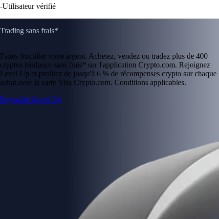
-
Utilisateur vérifié
Trading sans frais*
Faites fructifier votre argent. Achetez, vendez ou tradez plus de 400
cryptos tendance sans frais* sur l'application Crypto.com. Rejoignez
Level Up et profitez de jusqu'à 6 % de récompenses crypto sur chaque
achat avec la carte Visa Crypto.com. Conditions applicables.
Rejoindre Level Up