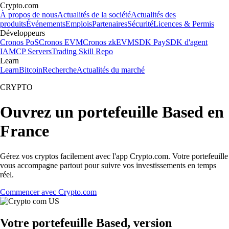
Crypto.com
À propos de nous
Actualités de la société
Actualités des
produits
Événements
Emplois
Partenaires
Sécurité
Licences & Permis
Développeurs
Cronos PoS
Cronos EVM
Cronos zkEVM
SDK Pay
SDK d'agent
IA
MCP Servers
Trading Skill Repo
Learn
Learn
Bitcoin
Recherche
Actualités du marché
CRYPTO
Ouvrez un portefeuille Based en
France
Gérez vos cryptos facilement avec l'app Crypto.com. Votre portefeuille
vous accompagne partout pour suivre vos investissements en temps
réel.
Commencer avec Crypto.com
Votre portefeuille Based, version