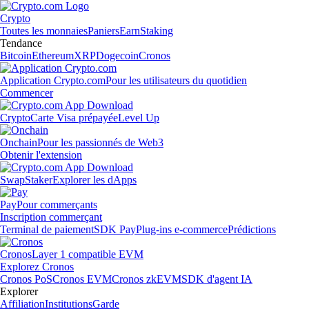
Crypto
Toutes les monnaies
Paniers
Earn
Staking
Tendance
Bitcoin
Ethereum
XRP
Dogecoin
Cronos
Application Crypto.com
Pour les utilisateurs du quotidien
Commencer
Crypto
Carte Visa prépayée
Level Up
Onchain
Pour les passionnés de Web3
Obtenir l'extension
Swap
Staker
Explorer les dApps
Pay
Pour commerçants
Inscription commerçant
Terminal de paiement
SDK Pay
Plug-ins e-commerce
Prédictions
Cronos
Layer 1 compatible EVM
Explorez Cronos
Cronos PoS
Cronos EVM
Cronos zkEVM
SDK d'agent IA
Explorer
Affiliation
Institutions
Garde