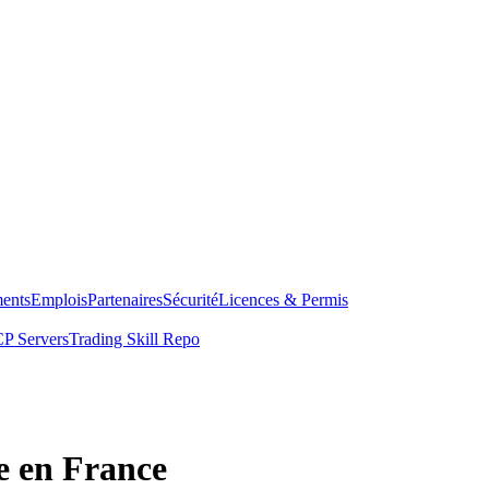
ents
Emplois
Partenaires
Sécurité
Licences & Permis
P Servers
Trading Skill Repo
e en France