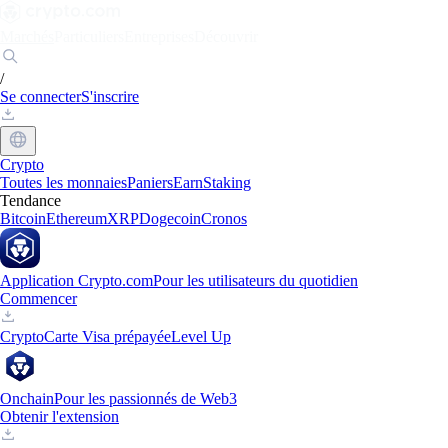
Marchés
Particuliers
Entreprises
Découvrir
/
Se connecter
S'inscrire
Crypto
Toutes les monnaies
Paniers
Earn
Staking
Tendance
Bitcoin
Ethereum
XRP
Dogecoin
Cronos
Application Crypto.com
Pour les utilisateurs du quotidien
Commencer
Crypto
Carte Visa prépayée
Level Up
Onchain
Pour les passionnés de Web3
Obtenir l'extension