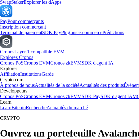
Swap
Staker
Explorer les dApps
Pay
Pour commerçants
Inscription commerçant
Terminal de paiement
SDK Pay
Plug-ins e-commerce
Prédictions
Cronos
Layer 1 compatible EVM
Explorez Cronos
Cronos PoS
Cronos EVM
Cronos zkEVM
SDK d'agent IA
Explorer
Affiliation
Institutions
Garde
Crypto.com
À propos de nous
Actualités de la société
Actualités des produits
Événem
Développeurs
Cronos PoS
Cronos EVM
Cronos zkEVM
SDK Pay
SDK d'agent IA
MC
Learn
Learn
Bitcoin
Recherche
Actualités du marché
CRYPTO
Ouvrez un portefeuille Avalanch