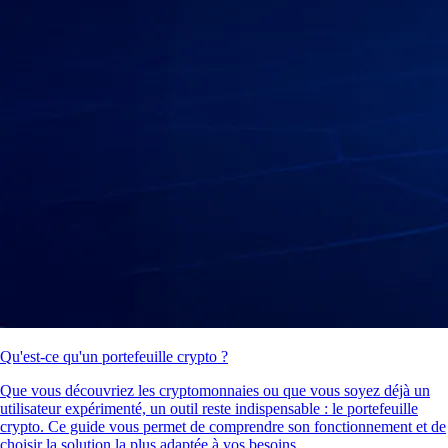
Qu'est-ce qu'un portefeuille crypto ?
Que vous découvriez les cryptomonnaies ou que vous soyez déjà un
utilisateur expérimenté, un outil reste indispensable : le portefeuille
crypto. Ce guide vous permet de comprendre son fonctionnement et de
choisir la solution la plus adaptée à vos besoins.