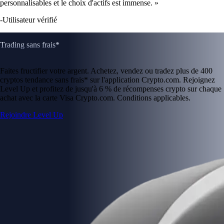
personnalisables et le choix d'actifs est immense. »
-
Utilisateur vérifié
Trading sans frais*
Faites fructifier votre argent. Achetez, vendez ou tradez plus de 400
cryptos tendance sans frais* sur l'application Crypto.com. Rejoignez
Level Up et profitez de jusqu'à 6 % de récompenses crypto sur chaque
achat avec la carte Visa Crypto.com. Conditions applicables.
Rejoindre Level Up