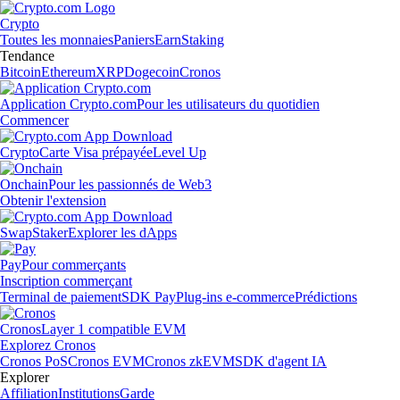
Crypto
Toutes les monnaies
Paniers
Earn
Staking
Tendance
Bitcoin
Ethereum
XRP
Dogecoin
Cronos
Application Crypto.com
Pour les utilisateurs du quotidien
Commencer
Crypto
Carte Visa prépayée
Level Up
Onchain
Pour les passionnés de Web3
Obtenir l'extension
Swap
Staker
Explorer les dApps
Pay
Pour commerçants
Inscription commerçant
Terminal de paiement
SDK Pay
Plug-ins e-commerce
Prédictions
Cronos
Layer 1 compatible EVM
Explorez Cronos
Cronos PoS
Cronos EVM
Cronos zkEVM
SDK d'agent IA
Explorer
Affiliation
Institutions
Garde