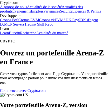
Crypto.com
À propos de nous
Actualités de la société
Actualités des
produits
Événements
Emplois
Partenaires
Sécurité
Licences & Permis
Développeurs
Cronos PoS
Cronos EVM
Cronos zkEVM
SDK Pay
SDK d'agent
IA
MCP Servers
Trading Skill Repo
Learn
Learn
Bitcoin
Recherche
Actualités du marché
CRYPTO
Ouvrez un portefeuille Arena-Z
en France
Gérez vos cryptos facilement avec l'app Crypto.com. Votre portefeuille
vous accompagne partout pour suivre vos investissements en temps
réel.
Commencer avec Crypto.com
Votre portefeuille Arena-Z, version