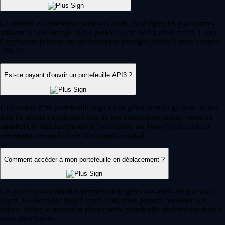
La sécurité est essentielle pour vos actifs. Privilégiez les plateformes
utilisant le cold storage et des protocoles de vérification stricts. L'app
Crypto.com priorise ces mesures pour protéger l'accès à votre compte
24h/24.
Est-ce payant d'ouvrir un portefeuille API3 ?
L'ouverture d'un portefeuille logiciel est généralement gratuite. Si des
frais de réseau s'appliquent lors de vos transactions (achat, vente ou
transfert), le téléchargement et l'inscription sur l'app Crypto.com ne
nécessitent aucun frais de configuration initial.
Comment accéder à mon portefeuille en déplacement ?
Les portefeuilles mobiles permettent de gérer vos actifs où que vous
soyez. En installant l'app Crypto.com, vous pouvez consulter vos
soldes, suivre le marché et piloter votre portefeuille directement depuis
votre smartphone.