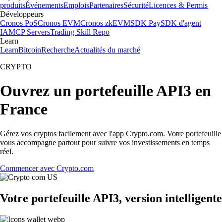
produits
Événements
Emplois
Partenaires
Sécurité
Licences & Permis
Développeurs
Cronos PoS
Cronos EVM
Cronos zkEVM
SDK Pay
SDK d'agent
IA
MCP Servers
Trading Skill Repo
Learn
Learn
Bitcoin
Recherche
Actualités du marché
CRYPTO
Ouvrez un portefeuille API3 en
France
Gérez vos cryptos facilement avec l'app Crypto.com. Votre portefeuille
vous accompagne partout pour suivre vos investissements en temps
réel.
Commencer avec Crypto.com
Votre portefeuille API3, version intelligente