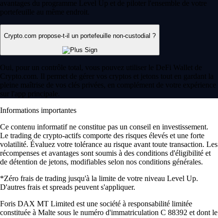
avantages du programme Level Up et de piloter l'ensemble de votre
portefeuille au même endroit.
Crypto.com propose-t-il un portefeuille non-custodial ?
Oui, pour un contrôle total, vous pouvez utiliser le DeFi Wallet de
Crypto.com. Il permet de gérer vos cryptos et jetons tout en gardant la
pleine maîtrise de vos clés privées, en complément de votre expérience
sur l'app principale.
Informations importantes
Ce contenu informatif ne constitue pas un conseil en investissement.
Le trading de crypto-actifs comporte des risques élevés et une forte
volatilité. Évaluez votre tolérance au risque avant toute transaction. Les
récompenses et avantages sont soumis à des conditions d'éligibilité et
de détention de jetons, modifiables selon nos conditions générales.
*Zéro frais de trading jusqu'à la limite de votre niveau Level Up.
D'autres frais et spreads peuvent s'appliquer.
Foris DAX MT Limited est une société à responsabilité limitée
constituée à Malte sous le numéro d'immatriculation C 88392 et dont le