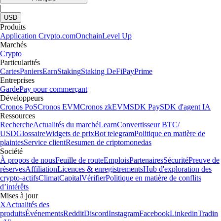
|
USD
Produits
Application Crypto.com
Onchain
Level Up
Marchés
Crypto
Particularités
Cartes
Paniers
Earn
Staking
Staking DeFi
Pay
Prime
Entreprises
Garde
Pay pour commerçant
Développeurs
Cronos PoS
Cronos EVM
Cronos zkEVM
SDK Pay
SDK d'agent IA
Ressources
Recherche
Actualités du marché
Learn
Convertisseur BTC/
USD
Glossaire
Widgets de prix
Bot telegram
Politique en matière de
plaintes
Service client
Resumen de criptomonedas
Société
À propos de nous
Feuille de route
Emplois
Partenaires
Sécurité
Preuve de
réserves
Affiliation
Licences & enregistrements
Hub d'exploration des
crypto-actifs
Climat
Capital
Vérifier
Politique en matière de conflits
d’intérêts
Mises à jour
X
Actualités des
produits
Événements
Reddit
Discord
Instagram
Facebook
Linkedin
Tradin