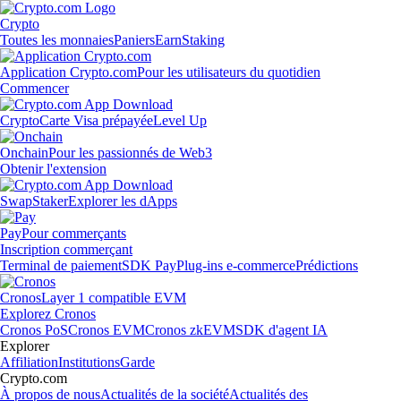
Crypto
Toutes les monnaies
Paniers
Earn
Staking
Application Crypto.com
Pour les utilisateurs du quotidien
Commencer
Crypto
Carte Visa prépayée
Level Up
Onchain
Pour les passionnés de Web3
Obtenir l'extension
Swap
Staker
Explorer les dApps
Pay
Pour commerçants
Inscription commerçant
Terminal de paiement
SDK Pay
Plug-ins e-commerce
Prédictions
Cronos
Layer 1 compatible EVM
Explorez Cronos
Cronos PoS
Cronos EVM
Cronos zkEVM
SDK d'agent IA
Explorer
Affiliation
Institutions
Garde
Crypto.com
À propos de nous
Actualités de la société
Actualités des