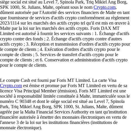
siège social est situé au Level 7, Spinola Park, Triq Mikiel Ang Borg,
SPK 1000, St. Julians, Malte, opérant sous le nom
Crypto.com
,
dûment autorisée par l'Autorité des services financiers de Malte en tant
que fournisseur de services d'actifs crypto conformément au règlement
2023/1114 sur les marchés des actifs crypto tel qu'il est mis en œuvre à
Malte par la loi sur les marchés des actifs crypto. Foris DAX MT
Limited est autorisé à fournir les services suivants : 1. Échange d'actifs
crypto contre des fonds ; 2. Échange d'actifs crypto contre d'autres
actifs crypto ; 3. Réception et transmission d'ordres d'actifs crypto pour
le compte de clients ; 4. Exécution d'ordres d'actifs crypto pour le
compte de clients ; 5. Services de transfert d'actifs crypto pour le
compte de clients ; et 6. Conservation et administration d'actifs crypto
pour le compte de clients.
Le compte Cash est fourni par Foris MT Limited. La carte Visa
Crypto.com
est émise et promue par Foris MT Limited en vertu de sa
licence Visa Principal Member (émission). Foris MT Limited est une
société à responsabilité limitée constituée à Malte, immatriculée sous le
numéro C 90348 et dont le siège social est situé au Level 7, Spinola
Park, Triq Mikiel Ang Borg, SPK 1000, St. Julians, Malte, dûment
agréée par la Malta Financial Services Authority en tant qu'institution
financière autorisée à émettre des monnaies électroniques en vertu de
l'annexe 3 de la loi sur les institutions financières (institutions de
monnaie électronique).