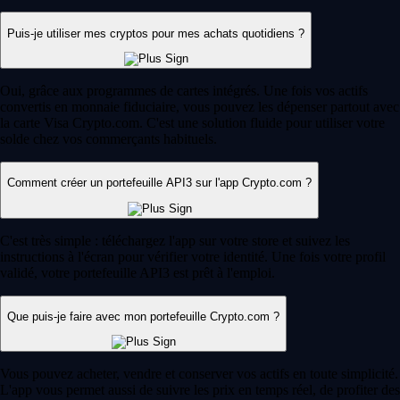
Puis-je utiliser mes cryptos pour mes achats quotidiens ?
Oui, grâce aux programmes de cartes intégrés. Une fois vos actifs
convertis en monnaie fiduciaire, vous pouvez les dépenser partout avec
la carte Visa Crypto.com. C'est une solution fluide pour utiliser votre
solde chez vos commerçants habituels.
Comment créer un portefeuille API3 sur l'app Crypto.com ?
C'est très simple : téléchargez l'app sur votre store et suivez les
instructions à l'écran pour vérifier votre identité. Une fois votre profil
validé, votre portefeuille API3 est prêt à l'emploi.
Que puis-je faire avec mon portefeuille Crypto.com ?
Vous pouvez acheter, vendre et conserver vos actifs en toute simplicité.
L'app vous permet aussi de suivre les prix en temps réel, de profiter des