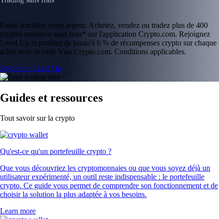
Faites fructifier votre argent. Achetez, vendez ou tradez plus de 400
cryptos tendance sans frais* sur l'application Crypto.com. Rejoignez
Level Up et profitez de jusqu'à 6 % de récompenses crypto sur chaque
achat avec la carte Visa Crypto.com. Conditions applicables.
Rejoindre Level Up
Guides et ressources
Tout savoir sur la crypto
Qu'est-ce qu'un portefeuille crypto ?
Que vous découvriez les cryptomonnaies ou que vous soyez déjà un
utilisateur expérimenté, un outil reste indispensable : le portefeuille
crypto. Ce guide vous permet de comprendre son fonctionnement et de
choisir la solution la plus adaptée à vos besoins.
Learn more