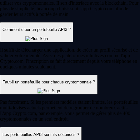
utiliser vos cryptomonnaies. Il sert d'interface avec la blockchain. Pour
plus de simplicité, beaucoup choisissent l'app Crypto.com afin de
garder leurs actifs à portée de main.
Comment créer un portefeuille API3 ?
Il suffit de télécharger une application, de créer un profil sécurisé et de
valider votre identité. Avec des plateformes intuitives comme l'app
Crypto.com, l'inscription se fait directement depuis votre téléphone en
quelques minutes seulement.
Faut-il un portefeuille pour chaque cryptomonnaie ?
Pas forcément. Si les premiers modèles étaient limités, les portefeuilles
multi-devises actuels permettent de regrouper de nombreux actifs.
L'app Crypto.com, par exemple, vous permet de gérer plus de 400
cryptomonnaies en un seul endroit.
Les portefeuilles API3 sont-ils sécurisés ?