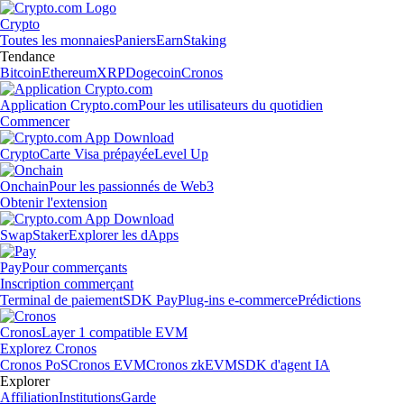
Crypto
Toutes les monnaies
Paniers
Earn
Staking
Tendance
Bitcoin
Ethereum
XRP
Dogecoin
Cronos
Application Crypto.com
Pour les utilisateurs du quotidien
Commencer
Crypto
Carte Visa prépayée
Level Up
Onchain
Pour les passionnés de Web3
Obtenir l'extension
Swap
Staker
Explorer les dApps
Pay
Pour commerçants
Inscription commerçant
Terminal de paiement
SDK Pay
Plug-ins e-commerce
Prédictions
Cronos
Layer 1 compatible EVM
Explorez Cronos
Cronos PoS
Cronos EVM
Cronos zkEVM
SDK d'agent IA
Explorer
Affiliation
Institutions
Garde