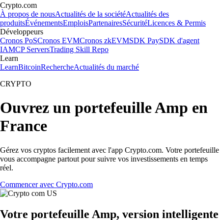
Crypto.com
À propos de nous
Actualités de la société
Actualités des
produits
Événements
Emplois
Partenaires
Sécurité
Licences & Permis
Développeurs
Cronos PoS
Cronos EVM
Cronos zkEVM
SDK Pay
SDK d'agent
IA
MCP Servers
Trading Skill Repo
Learn
Learn
Bitcoin
Recherche
Actualités du marché
CRYPTO
Ouvrez un portefeuille Amp en
France
Gérez vos cryptos facilement avec l'app Crypto.com. Votre portefeuille
vous accompagne partout pour suivre vos investissements en temps
réel.
Commencer avec Crypto.com
Votre portefeuille Amp, version intelligente