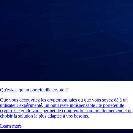
Qu'est-ce qu'un portefeuille crypto ?
Que vous découvriez les cryptomonnaies ou que vous soyez déjà un
utilisateur expérimenté, un outil reste indispensable : le portefeuille
crypto. Ce guide vous permet de comprendre son fonctionnement et de
choisir la solution la plus adaptée à vos besoins.
Learn more