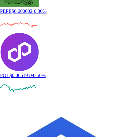
PEPE
$
0.000002
-0.36
%
POL
$
0.065195
+
0.56
%