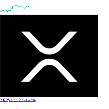
XRP
$
0.909799
-1.46
%