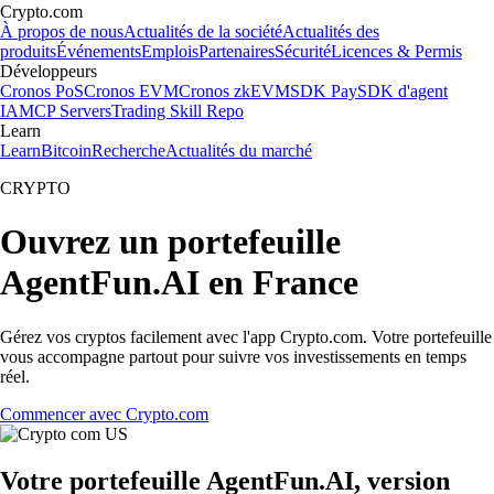
Crypto.com
À propos de nous
Actualités de la société
Actualités des
produits
Événements
Emplois
Partenaires
Sécurité
Licences & Permis
Développeurs
Cronos PoS
Cronos EVM
Cronos zkEVM
SDK Pay
SDK d'agent
IA
MCP Servers
Trading Skill Repo
Learn
Learn
Bitcoin
Recherche
Actualités du marché
CRYPTO
Ouvrez un portefeuille
AgentFun.AI en France
Gérez vos cryptos facilement avec l'app Crypto.com. Votre portefeuille
vous accompagne partout pour suivre vos investissements en temps
réel.
Commencer avec Crypto.com
Votre portefeuille AgentFun.AI, version