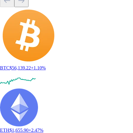
BTC
$
56,139.22
+
1.10
%
ETH
$
1,655.90
+
2.47
%