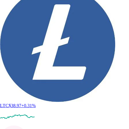
LTC
$
38.97
+
0.31
%