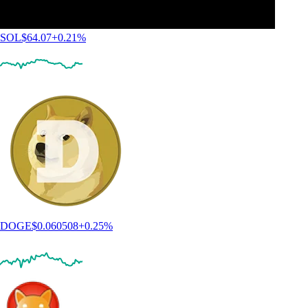
SOL
$
64.07
+
0.21
%
DOGE
$
0.060508
+
0.25
%