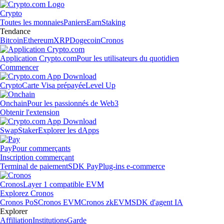
Crypto
Toutes les monnaies
Paniers
Earn
Staking
Tendance
Bitcoin
Ethereum
XRP
Dogecoin
Cronos
Application Crypto.com
Pour les utilisateurs du quotidien
Commencer
Crypto
Carte Visa prépayée
Level Up
Onchain
Pour les passionnés de Web3
Obtenir l'extension
Swap
Staker
Explorer les dApps
Pay
Pour commerçants
Inscription commerçant
Terminal de paiement
SDK Pay
Plug-ins e-commerce
Cronos
Layer 1 compatible EVM
Explorez Cronos
Cronos PoS
Cronos EVM
Cronos zkEVM
SDK d'agent IA
Explorer
Affiliation
Institutions
Garde