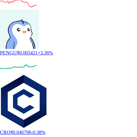
PENGU
$
0.005421
+
3.36
%
CRO
$
0.046798
-0.38
%