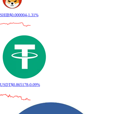
SHIB
$
0.000004
-1.31
%
USDT
$
0.865178
-0.09
%