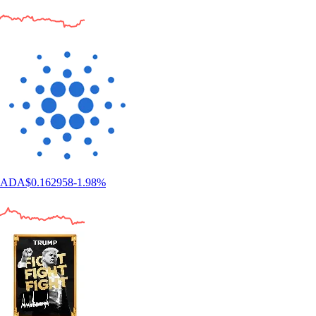
ADA
$
0.162958
-1.98
%