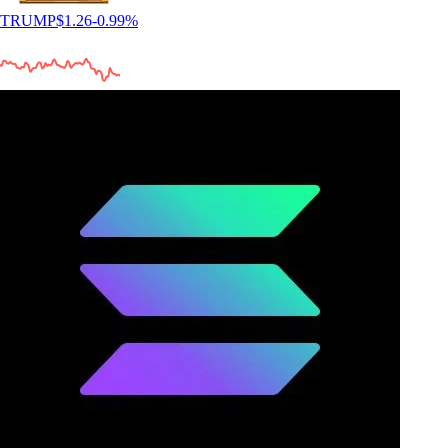
TRUMP
$
1.26
-0.99
%