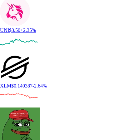
UNI
$
3.50
+
2.35
%
XLM
$
0.140387
-2.64
%