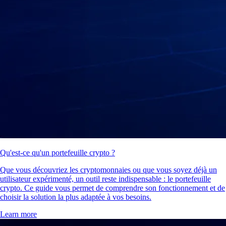
Qu'est-ce qu'un portefeuille crypto ?
Que vous découvriez les cryptomonnaies ou que vous soyez déjà un
utilisateur expérimenté, un outil reste indispensable : le portefeuille
crypto. Ce guide vous permet de comprendre son fonctionnement et de
choisir la solution la plus adaptée à vos besoins.
Learn more