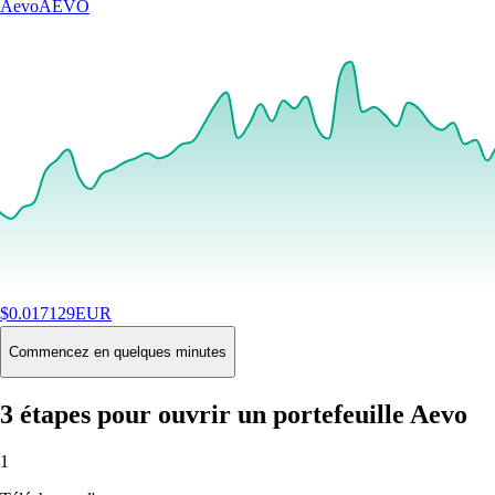
Aevo
AEVO
$
0.017129
EUR
+
0.46
%
24H
Buy
Commencez en quelques minutes
3 étapes pour ouvrir un portefeuille Aevo
1