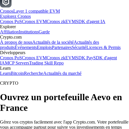
Cronos
Layer 1 compatible EVM
Explorez Cronos
Cronos PoS
Cronos EVM
Cronos zkEVM
SDK d'agent IA
Explorer
Affiliation
Institutions
Garde
Crypto.com
À propos de nous
Actualités de la société
Actualités des
produits
Événements
Emplois
Partenaires
Sécurité
Licences & Permis
Développeurs
Cronos PoS
Cronos EVM
Cronos zkEVM
SDK Pay
SDK d'agent
IA
MCP Servers
Trading Skill Repo
Learn
Learn
Bitcoin
Recherche
Actualités du marché
CRYPTO
Ouvrez un portefeuille Aevo en
France
Gérez vos cryptos facilement avec l'app Crypto.com. Votre portefeuille
vous accompagne partout pour suivre vos investissements en temps