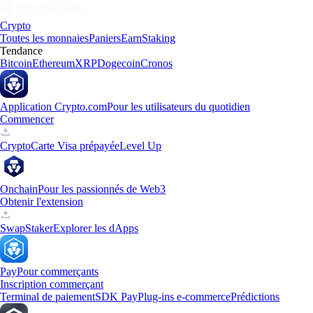
Crypto
Toutes les monnaies
Paniers
Earn
Staking
Tendance
Bitcoin
Ethereum
XRP
Dogecoin
Cronos
Application Crypto.com
Pour les utilisateurs du quotidien
Commencer
Crypto
Carte Visa prépayée
Level Up
Onchain
Pour les passionnés de Web3
Obtenir l'extension
Swap
Staker
Explorer les dApps
Pay
Pour commerçants
Inscription commerçant
Terminal de paiement
SDK Pay
Plug-ins e-commerce
Prédictions