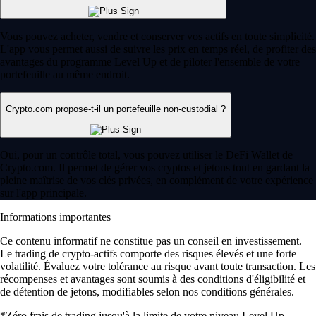
Vous pouvez acheter, vendre et conserver vos actifs en toute simplicité.
L'app vous permet aussi de suivre les prix en temps réel, de profiter des
avantages du programme Level Up et de piloter l'ensemble de votre
portefeuille au même endroit.
Crypto.com propose-t-il un portefeuille non-custodial ?
Oui, pour un contrôle total, vous pouvez utiliser le DeFi Wallet de
Crypto.com. Il permet de gérer vos cryptos et jetons tout en gardant la
pleine maîtrise de vos clés privées, en complément de votre expérience
sur l'app principale.
Informations importantes
Ce contenu informatif ne constitue pas un conseil en investissement.
Le trading de crypto-actifs comporte des risques élevés et une forte
volatilité. Évaluez votre tolérance au risque avant toute transaction. Les
récompenses et avantages sont soumis à des conditions d'éligibilité et
de détention de jetons, modifiables selon nos conditions générales.
*Zéro frais de trading jusqu'à la limite de votre niveau Level Up.