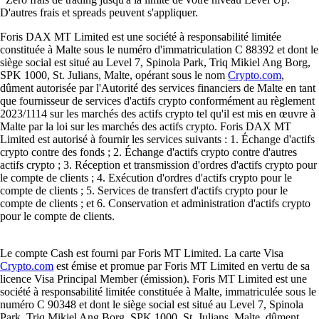
D'autres frais et spreads peuvent s'appliquer.
Foris DAX MT Limited est une société à responsabilité limitée
constituée à Malte sous le numéro d'immatriculation C 88392 et dont le
siège social est situé au Level 7, Spinola Park, Triq Mikiel Ang Borg,
SPK 1000, St. Julians, Malte, opérant sous le nom
Crypto.com
,
dûment autorisée par l'Autorité des services financiers de Malte en tant
que fournisseur de services d'actifs crypto conformément au règlement
2023/1114 sur les marchés des actifs crypto tel qu'il est mis en œuvre à
Malte par la loi sur les marchés des actifs crypto. Foris DAX MT
Limited est autorisé à fournir les services suivants : 1. Échange d'actifs
crypto contre des fonds ; 2. Échange d'actifs crypto contre d'autres
actifs crypto ; 3. Réception et transmission d'ordres d'actifs crypto pour
le compte de clients ; 4. Exécution d'ordres d'actifs crypto pour le
compte de clients ; 5. Services de transfert d'actifs crypto pour le
compte de clients ; et 6. Conservation et administration d'actifs crypto
pour le compte de clients.
Le compte Cash est fourni par Foris MT Limited. La carte Visa
Crypto.com
est émise et promue par Foris MT Limited en vertu de sa
licence Visa Principal Member (émission). Foris MT Limited est une
société à responsabilité limitée constituée à Malte, immatriculée sous le
numéro C 90348 et dont le siège social est situé au Level 7, Spinola
Park, Triq Mikiel Ang Borg, SPK 1000, St. Julians, Malte, dûment