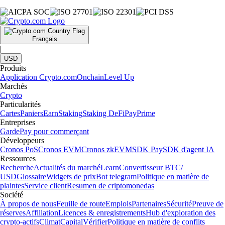
Français
|
USD
Produits
Application Crypto.com
Onchain
Level Up
Marchés
Crypto
Particularités
Cartes
Paniers
Earn
Staking
Staking DeFi
Pay
Prime
Entreprises
Garde
Pay pour commerçant
Développeurs
Cronos PoS
Cronos EVM
Cronos zkEVM
SDK Pay
SDK d'agent IA
Ressources
Recherche
Actualités du marché
Learn
Convertisseur BTC/
USD
Glossaire
Widgets de prix
Bot telegram
Politique en matière de
plaintes
Service client
Resumen de criptomonedas
Société
À propos de nous
Feuille de route
Emplois
Partenaires
Sécurité
Preuve de
réserves
Affiliation
Licences & enregistrements
Hub d'exploration des
crypto-actifs
Climat
Capital
Vérifier
Politique en matière de conflits