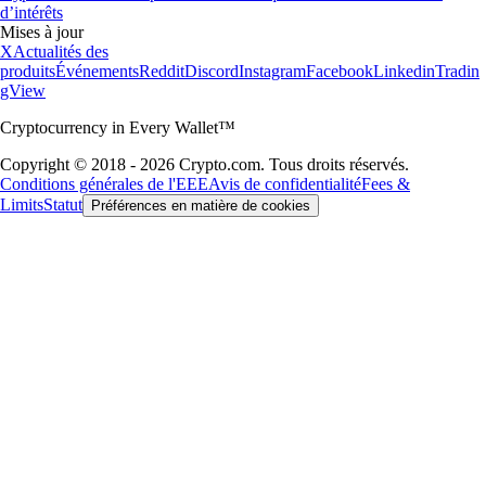
d’intérêts
Mises à jour
X
Actualités des
produits
Événements
Reddit
Discord
Instagram
Facebook
Linkedin
Tradin
gView
Cryptocurrency in Every Wallet™
Copyright © 2018 - 2026 Crypto.com. Tous droits réservés.
Conditions générales de l'EEE
Avis de confidentialité
Fees &
Limits
Statut
Préférences en matière de cookies