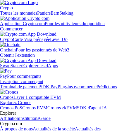
Crypto
Toutes les monnaies
Paniers
Earn
Staking
Application Crypto.com
Pour les utilisateurs du quotidien
Commencer
Crypto
Carte Visa prépayée
Level Up
Onchain
Pour les passionnés de Web3
Obtenir l'extension
Swap
Staker
Explorer les dApps
Pay
Pour commerçants
Inscription commerçant
Terminal de paiement
SDK Pay
Plug-ins e-commerce
Prédictions
Cronos
Layer 1 compatible EVM
Explorez Cronos
Cronos PoS
Cronos EVM
Cronos zkEVM
SDK d'agent IA
Explorer
Affiliation
Institutions
Garde
Crypto.com
À propos de nous
Actualités de la société
Actualités des