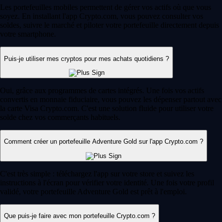
Les portefeuilles mobiles permettent de gérer vos actifs où que vous
soyez. En installant l'app Crypto.com, vous pouvez consulter vos
soldes, suivre le marché et piloter votre portefeuille directement depuis
votre smartphone.
Puis-je utiliser mes cryptos pour mes achats quotidiens ?
Oui, grâce aux programmes de cartes intégrés. Une fois vos actifs
convertis en monnaie fiduciaire, vous pouvez les dépenser partout avec
la carte Visa Crypto.com. C'est une solution fluide pour utiliser votre
solde chez vos commerçants habituels.
Comment créer un portefeuille Adventure Gold sur l'app Crypto.com ?
C'est très simple : téléchargez l'app sur votre store et suivez les
instructions à l'écran pour vérifier votre identité. Une fois votre profil
validé, votre portefeuille Adventure Gold est prêt à l'emploi.
Que puis-je faire avec mon portefeuille Crypto.com ?