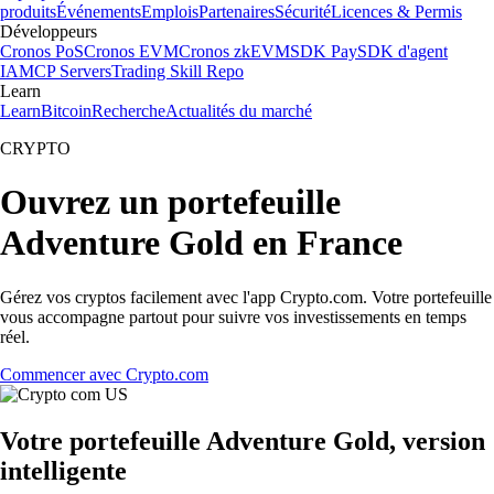
produits
Événements
Emplois
Partenaires
Sécurité
Licences & Permis
Développeurs
Cronos PoS
Cronos EVM
Cronos zkEVM
SDK Pay
SDK d'agent
IA
MCP Servers
Trading Skill Repo
Learn
Learn
Bitcoin
Recherche
Actualités du marché
CRYPTO
Ouvrez un portefeuille
Adventure Gold en France
Gérez vos cryptos facilement avec l'app Crypto.com. Votre portefeuille
vous accompagne partout pour suivre vos investissements en temps
réel.
Commencer avec Crypto.com
Votre portefeuille Adventure Gold, version
intelligente