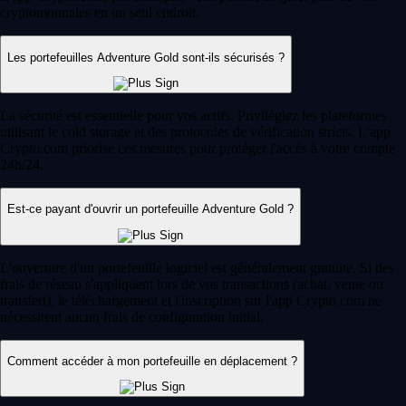
cryptomonnaies en un seul endroit.
Les portefeuilles Adventure Gold sont-ils sécurisés ?
La sécurité est essentielle pour vos actifs. Privilégiez les plateformes
utilisant le cold storage et des protocoles de vérification stricts. L'app
Crypto.com priorise ces mesures pour protéger l'accès à votre compte
24h/24.
Est-ce payant d'ouvrir un portefeuille Adventure Gold ?
L'ouverture d'un portefeuille logiciel est généralement gratuite. Si des
frais de réseau s'appliquent lors de vos transactions (achat, vente ou
transfert), le téléchargement et l'inscription sur l'app Crypto.com ne
nécessitent aucun frais de configuration initial.
Comment accéder à mon portefeuille en déplacement ?