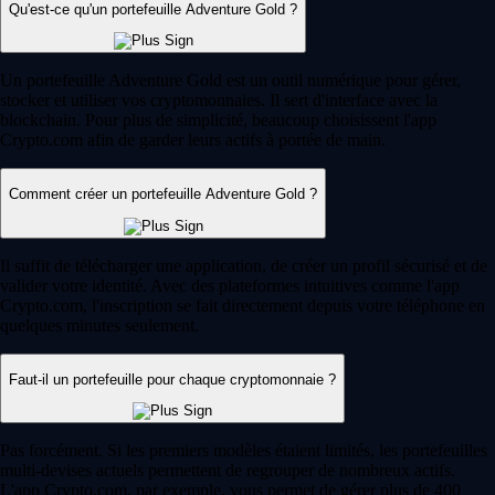
Qu'est-ce qu'un portefeuille Adventure Gold ?
Un portefeuille Adventure Gold est un outil numérique pour gérer,
stocker et utiliser vos cryptomonnaies. Il sert d'interface avec la
blockchain. Pour plus de simplicité, beaucoup choisissent l'app
Crypto.com afin de garder leurs actifs à portée de main.
Comment créer un portefeuille Adventure Gold ?
Il suffit de télécharger une application, de créer un profil sécurisé et de
valider votre identité. Avec des plateformes intuitives comme l'app
Crypto.com, l'inscription se fait directement depuis votre téléphone en
quelques minutes seulement.
Faut-il un portefeuille pour chaque cryptomonnaie ?
Pas forcément. Si les premiers modèles étaient limités, les portefeuilles
multi-devises actuels permettent de regrouper de nombreux actifs.
L'app Crypto.com, par exemple, vous permet de gérer plus de 400