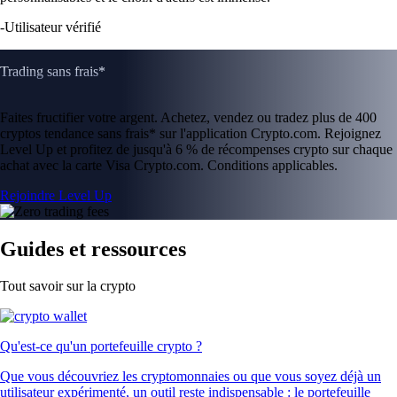
-
Utilisateur vérifié
Trading sans frais*
Faites fructifier votre argent. Achetez, vendez ou tradez plus de 400
cryptos tendance sans frais* sur l'application Crypto.com. Rejoignez
Level Up et profitez de jusqu'à 6 % de récompenses crypto sur chaque
achat avec la carte Visa Crypto.com. Conditions applicables.
Rejoindre Level Up
Guides et ressources
Tout savoir sur la crypto
Qu'est-ce qu'un portefeuille crypto ?
Que vous découvriez les cryptomonnaies ou que vous soyez déjà un
utilisateur expérimenté, un outil reste indispensable : le portefeuille