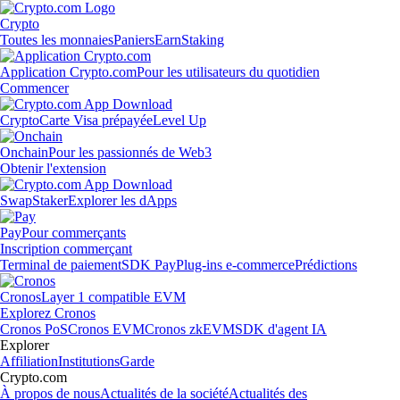
Crypto
Toutes les monnaies
Paniers
Earn
Staking
Application Crypto.com
Pour les utilisateurs du quotidien
Commencer
Crypto
Carte Visa prépayée
Level Up
Onchain
Pour les passionnés de Web3
Obtenir l'extension
Swap
Staker
Explorer les dApps
Pay
Pour commerçants
Inscription commerçant
Terminal de paiement
SDK Pay
Plug-ins e-commerce
Prédictions
Cronos
Layer 1 compatible EVM
Explorez Cronos
Cronos PoS
Cronos EVM
Cronos zkEVM
SDK d'agent IA
Explorer
Affiliation
Institutions
Garde
Crypto.com
À propos de nous
Actualités de la société
Actualités des