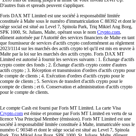
D'autres frais et spreads peuvent s'appliquer.
Foris DAX MT Limited est une société à responsabilité limitée
constituée à Malte sous le numéro d'immatriculation C 88392 et dont le
siège social est situé au Level 7, Spinola Park, Triq Mikiel Ang Borg,
SPK 1000, St. Julians, Malte, opérant sous le nom
Crypto.com
,
dûment autorisée par l'Autorité des services financiers de Malte en tant
que fournisseur de services d'actifs crypto conformément au règlement
2023/1114 sur les marchés des actifs crypto tel qu'il est mis en œuvre à
Malte par la loi sur les marchés des actifs crypto. Foris DAX MT
Limited est autorisé à fournir les services suivants : 1. Échange d'actifs
crypto contre des fonds ; 2. Échange d'actifs crypto contre d'autres
actifs crypto ; 3. Réception et transmission d'ordres d'actifs crypto pour
le compte de clients ; 4. Exécution d'ordres d'actifs crypto pour le
compte de clients ; 5. Services de transfert d'actifs crypto pour le
compte de clients ; et 6. Conservation et administration d'actifs crypto
pour le compte de clients.
Le compte Cash est fourni par Foris MT Limited. La carte Visa
Crypto.com
est émise et promue par Foris MT Limited en vertu de sa
licence Visa Principal Member (émission). Foris MT Limited est une
société à responsabilité limitée constituée à Malte, immatriculée sous le
numéro C 90348 et dont le siège social est situé au Level 7, Spinola
Park, Triq Mikiel Ang Borg, SPK 1000, St. Julians, Malte, dûment