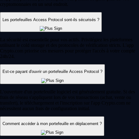
cryptomonnaies en un seul endroit.
Les portefeuilles Access Protocol sont-ils sécurisés ?
La sécurité est essentielle pour vos actifs. Privilégiez les plateformes
utilisant le cold storage et des protocoles de vérification stricts. L'app
Crypto.com priorise ces mesures pour protéger l'accès à votre compte
24h/24.
Est-ce payant d'ouvrir un portefeuille Access Protocol ?
L'ouverture d'un portefeuille logiciel est généralement gratuite. Si des
frais de réseau s'appliquent lors de vos transactions (achat, vente ou
transfert), le téléchargement et l'inscription sur l'app Crypto.com ne
nécessitent aucun frais de configuration initial.
Comment accéder à mon portefeuille en déplacement ?