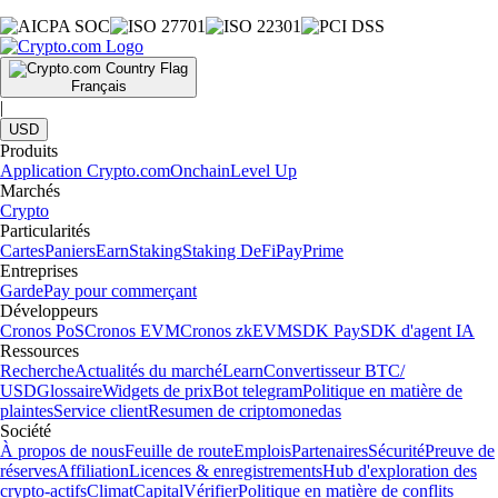
Français
|
USD
Produits
Application Crypto.com
Onchain
Level Up
Marchés
Crypto
Particularités
Cartes
Paniers
Earn
Staking
Staking DeFi
Pay
Prime
Entreprises
Garde
Pay pour commerçant
Développeurs
Cronos PoS
Cronos EVM
Cronos zkEVM
SDK Pay
SDK d'agent IA
Ressources
Recherche
Actualités du marché
Learn
Convertisseur BTC/
USD
Glossaire
Widgets de prix
Bot telegram
Politique en matière de
plaintes
Service client
Resumen de criptomonedas
Société
À propos de nous
Feuille de route
Emplois
Partenaires
Sécurité
Preuve de
réserves
Affiliation
Licences & enregistrements
Hub d'exploration des
crypto-actifs
Climat
Capital
Vérifier
Politique en matière de conflits