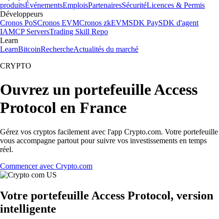
produits
Événements
Emplois
Partenaires
Sécurité
Licences & Permis
Développeurs
Cronos PoS
Cronos EVM
Cronos zkEVM
SDK Pay
SDK d'agent
IA
MCP Servers
Trading Skill Repo
Learn
Learn
Bitcoin
Recherche
Actualités du marché
CRYPTO
Ouvrez un portefeuille Access
Protocol en France
Gérez vos cryptos facilement avec l'app Crypto.com. Votre portefeuille
vous accompagne partout pour suivre vos investissements en temps
réel.
Commencer avec Crypto.com
Votre portefeuille Access Protocol, version
intelligente