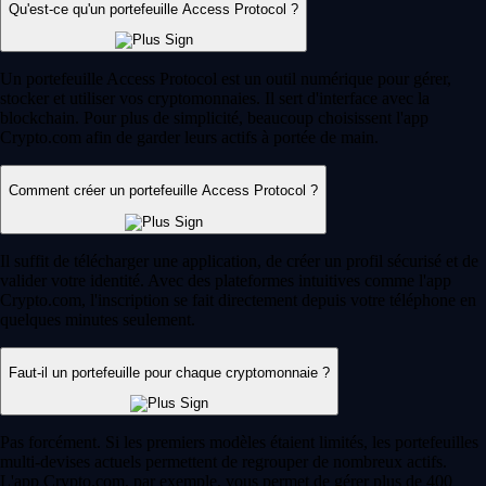
Qu'est-ce qu'un portefeuille Access Protocol ?
Un portefeuille Access Protocol est un outil numérique pour gérer,
stocker et utiliser vos cryptomonnaies. Il sert d'interface avec la
blockchain. Pour plus de simplicité, beaucoup choisissent l'app
Crypto.com afin de garder leurs actifs à portée de main.
Comment créer un portefeuille Access Protocol ?
Il suffit de télécharger une application, de créer un profil sécurisé et de
valider votre identité. Avec des plateformes intuitives comme l'app
Crypto.com, l'inscription se fait directement depuis votre téléphone en
quelques minutes seulement.
Faut-il un portefeuille pour chaque cryptomonnaie ?
Pas forcément. Si les premiers modèles étaient limités, les portefeuilles
multi-devises actuels permettent de regrouper de nombreux actifs.
L'app Crypto.com, par exemple, vous permet de gérer plus de 400