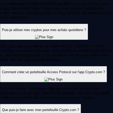
Les portefeuilles mobiles permettent de gérer vos actifs où que vous
soyez. En installant l'app Crypto.com, vous pouvez consulter vos
soldes, suivre le marché et piloter votre portefeuille directement depuis
votre smartphone.
Puis-je utiliser mes cryptos pour mes achats quotidiens ?
Oui, grâce aux programmes de cartes intégrés. Une fois vos actifs
convertis en monnaie fiduciaire, vous pouvez les dépenser partout avec
la carte Visa Crypto.com. C'est une solution fluide pour utiliser votre
solde chez vos commerçants habituels.
Comment créer un portefeuille Access Protocol sur l'app Crypto.com ?
C'est très simple : téléchargez l'app sur votre store et suivez les
instructions à l'écran pour vérifier votre identité. Une fois votre profil
validé, votre portefeuille Access Protocol est prêt à l'emploi.
Que puis-je faire avec mon portefeuille Crypto.com ?