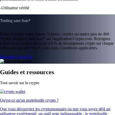
-
Utilisateur vérifié
Trading sans frais*
Faites fructifier votre argent. Achetez, vendez ou tradez plus de 400
cryptos tendance sans frais* sur l'application Crypto.com. Rejoignez
Level Up et profitez de jusqu'à 6 % de récompenses crypto sur chaque
achat avec la carte Visa Crypto.com. Conditions applicables.
Rejoindre Level Up
Guides et ressources
Tout savoir sur la crypto
Qu'est-ce qu'un portefeuille crypto ?
Que vous découvriez les cryptomonnaies ou que vous soyez déjà un
utilisateur expérimenté, un outil reste indispensable : le portefeuille