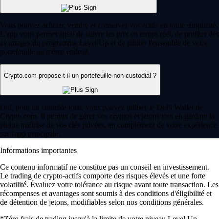
Vous pouvez acheter, vendre et conserver vos actifs en toute simplicité.
L'app vous permet aussi de suivre les prix en temps réel, de profiter des
avantages du programme Level Up et de piloter l'ensemble de votre
portefeuille au même endroit.
Crypto.com propose-t-il un portefeuille non-custodial ?
Oui, pour un contrôle total, vous pouvez utiliser le DeFi Wallet de
Crypto.com. Il permet de gérer vos cryptos et jetons tout en gardant la
pleine maîtrise de vos clés privées, en complément de votre expérience
sur l'app principale.
Informations importantes
Ce contenu informatif ne constitue pas un conseil en investissement.
Le trading de crypto-actifs comporte des risques élevés et une forte
volatilité. Évaluez votre tolérance au risque avant toute transaction. Les
récompenses et avantages sont soumis à des conditions d'éligibilité et
de détention de jetons, modifiables selon nos conditions générales.
*Zéro frais de trading jusqu'à la limite de votre niveau Level Up.