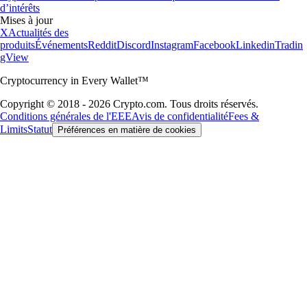
d’intérêts
Mises à jour
X
Actualités des
produits
Événements
Reddit
Discord
Instagram
Facebook
Linkedin
Tradin
gView
Cryptocurrency in Every Wallet™
Copyright © 2018 - 2026 Crypto.com. Tous droits réservés.
Conditions générales de l'EEE
Avis de confidentialité
Fees &
Limits
Statut
Préférences en matière de cookies