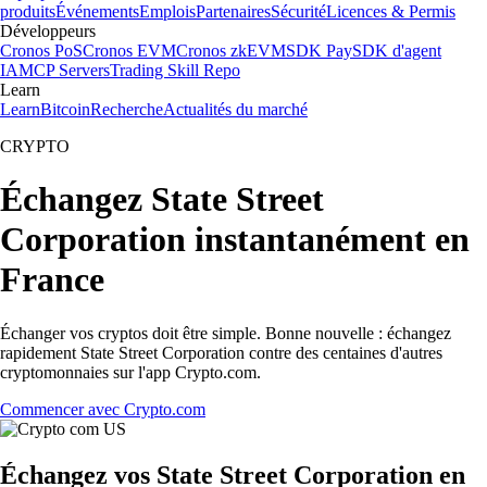
produits
Événements
Emplois
Partenaires
Sécurité
Licences & Permis
Développeurs
Cronos PoS
Cronos EVM
Cronos zkEVM
SDK Pay
SDK d'agent
IA
MCP Servers
Trading Skill Repo
Learn
Learn
Bitcoin
Recherche
Actualités du marché
CRYPTO
Échangez State Street
Corporation instantanément en
France
Échanger vos cryptos doit être simple. Bonne nouvelle : échangez
rapidement State Street Corporation contre des centaines d'autres
cryptomonnaies sur l'app Crypto.com.
Commencer avec Crypto.com
Échangez vos State Street Corporation en