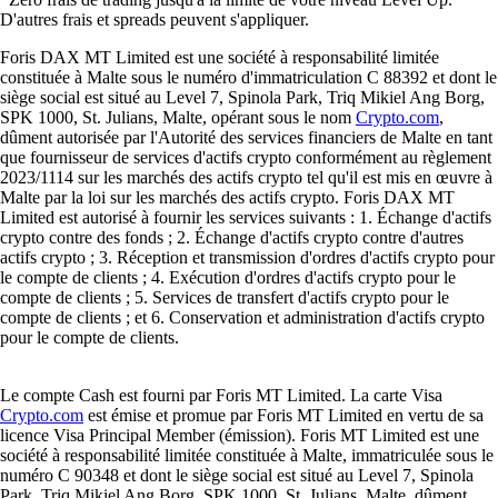
D'autres frais et spreads peuvent s'appliquer.
Foris DAX MT Limited est une société à responsabilité limitée
constituée à Malte sous le numéro d'immatriculation C 88392 et dont le
siège social est situé au Level 7, Spinola Park, Triq Mikiel Ang Borg,
SPK 1000, St. Julians, Malte, opérant sous le nom
Crypto.com
,
dûment autorisée par l'Autorité des services financiers de Malte en tant
que fournisseur de services d'actifs crypto conformément au règlement
2023/1114 sur les marchés des actifs crypto tel qu'il est mis en œuvre à
Malte par la loi sur les marchés des actifs crypto. Foris DAX MT
Limited est autorisé à fournir les services suivants : 1. Échange d'actifs
crypto contre des fonds ; 2. Échange d'actifs crypto contre d'autres
actifs crypto ; 3. Réception et transmission d'ordres d'actifs crypto pour
le compte de clients ; 4. Exécution d'ordres d'actifs crypto pour le
compte de clients ; 5. Services de transfert d'actifs crypto pour le
compte de clients ; et 6. Conservation et administration d'actifs crypto
pour le compte de clients.
Le compte Cash est fourni par Foris MT Limited. La carte Visa
Crypto.com
est émise et promue par Foris MT Limited en vertu de sa
licence Visa Principal Member (émission). Foris MT Limited est une
société à responsabilité limitée constituée à Malte, immatriculée sous le
numéro C 90348 et dont le siège social est situé au Level 7, Spinola
Park, Triq Mikiel Ang Borg, SPK 1000, St. Julians, Malte, dûment