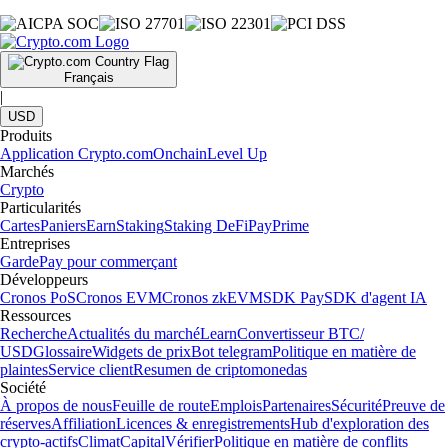
Français
|
USD
Produits
Application Crypto.com
Onchain
Level Up
Marchés
Crypto
Particularités
Cartes
Paniers
Earn
Staking
Staking DeFi
Pay
Prime
Entreprises
Garde
Pay pour commerçant
Développeurs
Cronos PoS
Cronos EVM
Cronos zkEVM
SDK Pay
SDK d'agent IA
Ressources
Recherche
Actualités du marché
Learn
Convertisseur BTC/
USD
Glossaire
Widgets de prix
Bot telegram
Politique en matière de
plaintes
Service client
Resumen de criptomonedas
Société
À propos de nous
Feuille de route
Emplois
Partenaires
Sécurité
Preuve de
réserves
Affiliation
Licences & enregistrements
Hub d'exploration des
crypto-actifs
Climat
Capital
Vérifier
Politique en matière de conflits