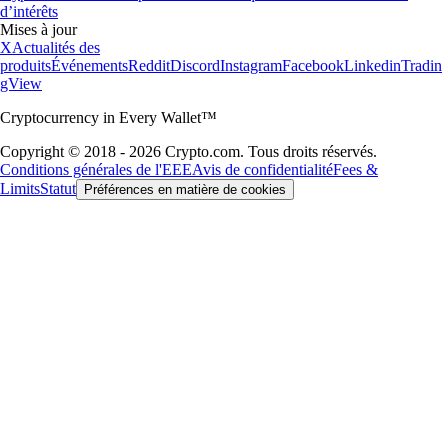
d’intérêts
Mises à jour
X
Actualités des
produits
Événements
Reddit
Discord
Instagram
Facebook
Linkedin
Tradin
gView
Cryptocurrency in Every Wallet™
Copyright © 2018 - 2026 Crypto.com. Tous droits réservés.
Conditions générales de l'EEE
Avis de confidentialité
Fees &
Limits
Statut
Préférences en matière de cookies