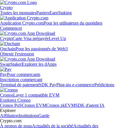
Crypto
Toutes les monnaies
Paniers
Earn
Staking
Application Crypto.com
Pour les utilisateurs du quotidien
Commencer
Crypto
Carte Visa prépayée
Level Up
Onchain
Pour les passionnés de Web3
Obtenir l'extension
Swap
Staker
Explorer les dApps
Pay
Pour commerçants
Inscription commerçant
Terminal de paiement
SDK Pay
Plug-ins e-commerce
Prédictions
Cronos
Layer 1 compatible EVM
Explorez Cronos
Cronos PoS
Cronos EVM
Cronos zkEVM
SDK d'agent IA
Explorer
Affiliation
Institutions
Garde
Crypto.com
À propos de nous
Actualités de la société
Actualités des