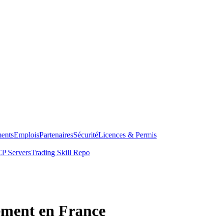
ents
Emplois
Partenaires
Sécurité
Licences & Permis
P Servers
Trading Skill Repo
ément en France