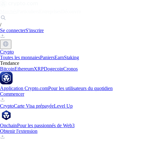
Marchés
Particuliers
Entreprises
Découvrir
/
Se connecter
S'inscrire
Crypto
Toutes les monnaies
Paniers
Earn
Staking
Tendance
Bitcoin
Ethereum
XRP
Dogecoin
Cronos
Application Crypto.com
Pour les utilisateurs du quotidien
Commencer
Crypto
Carte Visa prépayée
Level Up
Onchain
Pour les passionnés de Web3
Obtenir l'extension