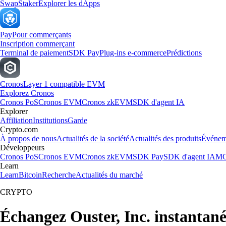
Swap
Staker
Explorer les dApps
Pay
Pour commerçants
Inscription commerçant
Terminal de paiement
SDK Pay
Plug-ins e-commerce
Prédictions
Cronos
Layer 1 compatible EVM
Explorez Cronos
Cronos PoS
Cronos EVM
Cronos zkEVM
SDK d'agent IA
Explorer
Affiliation
Institutions
Garde
Crypto.com
À propos de nous
Actualités de la société
Actualités des produits
Événem
Développeurs
Cronos PoS
Cronos EVM
Cronos zkEVM
SDK Pay
SDK d'agent IA
MC
Learn
Learn
Bitcoin
Recherche
Actualités du marché
CRYPTO
Échangez Ouster, Inc. instantan