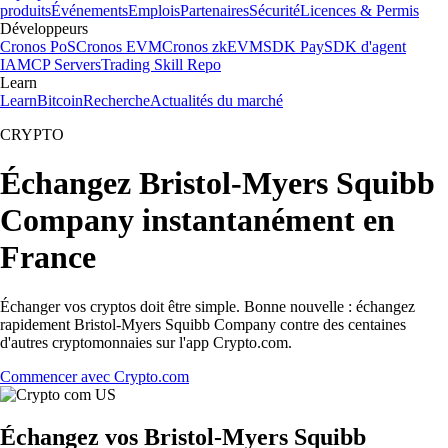
produits
Événements
Emplois
Partenaires
Sécurité
Licences & Permis
Développeurs
Cronos PoS
Cronos EVM
Cronos zkEVM
SDK Pay
SDK d'agent
IA
MCP Servers
Trading Skill Repo
Learn
Learn
Bitcoin
Recherche
Actualités du marché
CRYPTO
Échangez Bristol-Myers Squibb
Company instantanément en
France
Échanger vos cryptos doit être simple. Bonne nouvelle : échangez
rapidement Bristol-Myers Squibb Company contre des centaines
d'autres cryptomonnaies sur l'app Crypto.com.
Commencer avec Crypto.com
Échangez vos Bristol-Myers Squibb