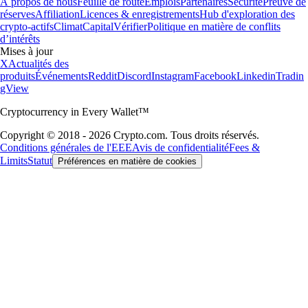
À propos de nous
Feuille de route
Emplois
Partenaires
Sécurité
Preuve de
réserves
Affiliation
Licences & enregistrements
Hub d'exploration des
crypto-actifs
Climat
Capital
Vérifier
Politique en matière de conflits
d’intérêts
Mises à jour
X
Actualités des
produits
Événements
Reddit
Discord
Instagram
Facebook
Linkedin
Tradin
gView
Cryptocurrency in Every Wallet™
Copyright © 2018 - 2026 Crypto.com. Tous droits réservés.
Conditions générales de l'EEE
Avis de confidentialité
Fees &
Limits
Statut
Préférences en matière de cookies