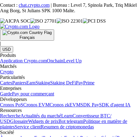
Contact :
chat.crypto.com
| Bureau : Level 7, Spinola Park, Triq Mikiel
Ang Borg, St Julians SPK 1000 Malte.
Français
|
USD
Produits
Application Crypto.com
Onchain
Level Up
Marchés
Crypto
Particularités
Cartes
Paniers
Earn
Staking
Staking DeFi
Pay
Prime
Entreprises
Garde
Pay pour commerçant
Développeurs
Cronos PoS
Cronos EVM
Cronos zkEVM
SDK Pay
SDK d'agent IA
Ressources
Recherche
Actualités du marché
Learn
Convertisseur BTC/
USD
Glossaire
Widgets de prix
Bot telegram
Politique en matière de
plaintes
Service client
Resumen de criptomonedas
Société