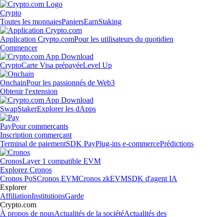
Crypto
Toutes les monnaies
Paniers
Earn
Staking
Application Crypto.com
Pour les utilisateurs du quotidien
Commencer
Crypto
Carte Visa prépayée
Level Up
Onchain
Pour les passionnés de Web3
Obtenir l'extension
Swap
Staker
Explorer les dApps
Pay
Pour commerçants
Inscription commerçant
Terminal de paiement
SDK Pay
Plug-ins e-commerce
Prédictions
Cronos
Layer 1 compatible EVM
Explorez Cronos
Cronos PoS
Cronos EVM
Cronos zkEVM
SDK d'agent IA
Explorer
Affiliation
Institutions
Garde
Crypto.com
À propos de nous
Actualités de la société
Actualités des