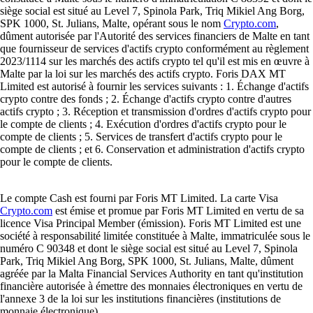
siège social est situé au Level 7, Spinola Park, Triq Mikiel Ang Borg,
SPK 1000, St. Julians, Malte, opérant sous le nom
Crypto.com
,
dûment autorisée par l'Autorité des services financiers de Malte en tant
que fournisseur de services d'actifs crypto conformément au règlement
2023/1114 sur les marchés des actifs crypto tel qu'il est mis en œuvre à
Malte par la loi sur les marchés des actifs crypto. Foris DAX MT
Limited est autorisé à fournir les services suivants : 1. Échange d'actifs
crypto contre des fonds ; 2. Échange d'actifs crypto contre d'autres
actifs crypto ; 3. Réception et transmission d'ordres d'actifs crypto pour
le compte de clients ; 4. Exécution d'ordres d'actifs crypto pour le
compte de clients ; 5. Services de transfert d'actifs crypto pour le
compte de clients ; et 6. Conservation et administration d'actifs crypto
pour le compte de clients.
Le compte Cash est fourni par Foris MT Limited. La carte Visa
Crypto.com
est émise et promue par Foris MT Limited en vertu de sa
licence Visa Principal Member (émission). Foris MT Limited est une
société à responsabilité limitée constituée à Malte, immatriculée sous le
numéro C 90348 et dont le siège social est situé au Level 7, Spinola
Park, Triq Mikiel Ang Borg, SPK 1000, St. Julians, Malte, dûment
agréée par la Malta Financial Services Authority en tant qu'institution
financière autorisée à émettre des monnaies électroniques en vertu de
l'annexe 3 de la loi sur les institutions financières (institutions de
monnaie électronique).