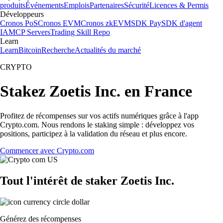
produits
Événements
Emplois
Partenaires
Sécurité
Licences & Permis
Développeurs
Cronos PoS
Cronos EVM
Cronos zkEVM
SDK Pay
SDK d'agent
IA
MCP Servers
Trading Skill Repo
Learn
Learn
Bitcoin
Recherche
Actualités du marché
CRYPTO
Stakez Zoetis Inc. en France
Profitez de récompenses sur vos actifs numériques grâce à l'app
Crypto.com. Nous rendons le staking simple : développez vos
positions, participez à la validation du réseau et plus encore.
Commencer avec Crypto.com
Tout l'intérêt de staker Zoetis Inc.
Générez des récompenses