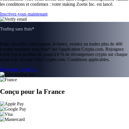
les conditions et confirmez : votre staking Zoetis Inc. est lancé.
Inscrivez-vous maintenant
Trading sans frais*
Faites fructifier votre argent. Achetez, vendez ou tradez plus de 400
cryptos tendance sans frais* sur l'application Crypto.com. Rejoignez
Level Up et profitez de jusqu'à 6 % de récompenses crypto sur chaque
achat avec la carte Visa Crypto.com. Conditions applicables.
Rejoindre Level Up
Conçu pour la France