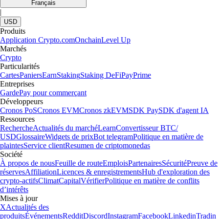
Français
|
USD
Produits
Application Crypto.com
Onchain
Level Up
Marchés
Crypto
Particularités
Cartes
Paniers
Earn
Staking
Staking DeFi
Pay
Prime
Entreprises
Garde
Pay pour commerçant
Développeurs
Cronos PoS
Cronos EVM
Cronos zkEVM
SDK Pay
SDK d'agent IA
Ressources
Recherche
Actualités du marché
Learn
Convertisseur BTC/
USD
Glossaire
Widgets de prix
Bot telegram
Politique en matière de
plaintes
Service client
Resumen de criptomonedas
Société
À propos de nous
Feuille de route
Emplois
Partenaires
Sécurité
Preuve de
réserves
Affiliation
Licences & enregistrements
Hub d'exploration des
crypto-actifs
Climat
Capital
Vérifier
Politique en matière de conflits
d’intérêts
Mises à jour
X
Actualités des
produits
Événements
Reddit
Discord
Instagram
Facebook
Linkedin
Tradin