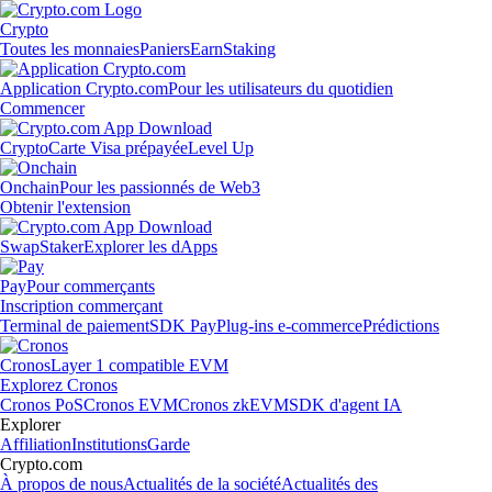
Crypto
Toutes les monnaies
Paniers
Earn
Staking
Application Crypto.com
Pour les utilisateurs du quotidien
Commencer
Crypto
Carte Visa prépayée
Level Up
Onchain
Pour les passionnés de Web3
Obtenir l'extension
Swap
Staker
Explorer les dApps
Pay
Pour commerçants
Inscription commerçant
Terminal de paiement
SDK Pay
Plug-ins e-commerce
Prédictions
Cronos
Layer 1 compatible EVM
Explorez Cronos
Cronos PoS
Cronos EVM
Cronos zkEVM
SDK d'agent IA
Explorer
Affiliation
Institutions
Garde
Crypto.com
À propos de nous
Actualités de la société
Actualités des