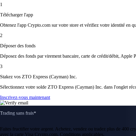
1
Télécharger l'app
Obtenez l'app Crypto.com sur votre store et vérifiez votre identité en 
2
Déposer des fonds
Déposez des fonds par virement bancaire, carte de crédit/débit, Apple P
3
Stakez vos ZTO Express (Cayman) Inc.
Sélectionnez votre solde ZTO Express (Cayman) Inc. dans l'onglet réco
Inscrivez-vous maintenant
Trading sans frais*
Faites fructifier votre argent. Achetez, vendez ou tradez plus de 400 c
avec la carte Visa Crypto.com. Conditions applicables.