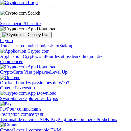
Marchés
Particuliers
Entreprises
Découvrir
/
Se connecter
S'inscrire
Crypto
Toutes les monnaies
Paniers
Earn
Staking
Application Crypto.com
Pour les utilisateurs du quotidien
Commencer
Crypto
Carte Visa prépayée
Level Up
Onchain
Pour les passionnés de Web3
Obtenir l'extension
Swap
Staker
Explorer les dApps
Pay
Pour commerçants
Inscription commerçant
Terminal de paiement
SDK Pay
Plug-ins e-commerce
Prédictions
Cronos
Layer 1 compatible EVM