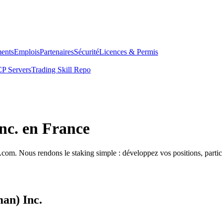
ents
Emplois
Partenaires
Sécurité
Licences & Permis
P Servers
Trading Skill Repo
nc. en France
com. Nous rendons le staking simple : développez vos positions, partici
an) Inc.