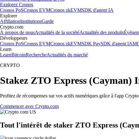
Explorez Cronos
Cronos PoS
Cronos EVM
Cronos zkEVM
SDK d'agent IA
Explorer
Affiliation
Institutions
Garde
Crypto.com
À propos de nous
Actualités de la société
Actualités des produits
Événem
Développeurs
Cronos PoS
Cronos EVM
Cronos zkEVM
SDK Pay
SDK d'agent IA
MC
Learn
Learn
Bitcoin
Recherche
Actualités du marché
CRYPTO
Stakez ZTO Express (Cayman) I
Profitez de récompenses sur vos actifs numériques grâce à l'app Crypto.
Commencer avec Crypto.com
Tout l'intérêt de staker ZTO Express (Caym