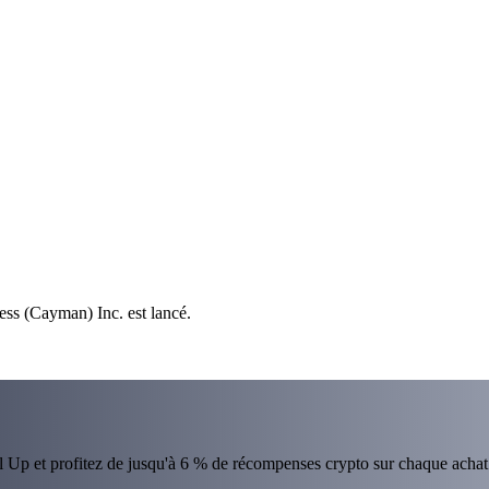
ess (Cayman) Inc. est lancé.
el Up et profitez de jusqu'à 6 % de récompenses crypto sur chaque achat