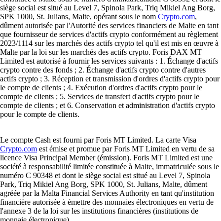
siège social est situé au Level 7, Spinola Park, Triq Mikiel Ang Borg,
SPK 1000, St. Julians, Malte, opérant sous le nom
Crypto.com
,
dûment autorisée par l'Autorité des services financiers de Malte en tant
que fournisseur de services d'actifs crypto conformément au règlement
2023/1114 sur les marchés des actifs crypto tel qu'il est mis en œuvre à
Malte par la loi sur les marchés des actifs crypto. Foris DAX MT
Limited est autorisé à fournir les services suivants : 1. Échange d'actifs
crypto contre des fonds ; 2. Échange d'actifs crypto contre d'autres
actifs crypto ; 3. Réception et transmission d'ordres d'actifs crypto pour
le compte de clients ; 4. Exécution d'ordres d'actifs crypto pour le
compte de clients ; 5. Services de transfert d'actifs crypto pour le
compte de clients ; et 6. Conservation et administration d'actifs crypto
pour le compte de clients.
Le compte Cash est fourni par Foris MT Limited. La carte Visa
Crypto.com
est émise et promue par Foris MT Limited en vertu de sa
licence Visa Principal Member (émission). Foris MT Limited est une
société à responsabilité limitée constituée à Malte, immatriculée sous le
numéro C 90348 et dont le siège social est situé au Level 7, Spinola
Park, Triq Mikiel Ang Borg, SPK 1000, St. Julians, Malte, dûment
agréée par la Malta Financial Services Authority en tant qu'institution
financière autorisée à émettre des monnaies électroniques en vertu de
l'annexe 3 de la loi sur les institutions financières (institutions de
monnaie électronique).