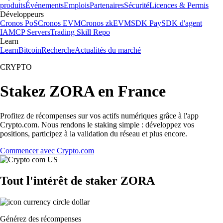
produits
Événements
Emplois
Partenaires
Sécurité
Licences & Permis
Développeurs
Cronos PoS
Cronos EVM
Cronos zkEVM
SDK Pay
SDK d'agent
IA
MCP Servers
Trading Skill Repo
Learn
Learn
Bitcoin
Recherche
Actualités du marché
CRYPTO
Stakez ZORA en France
Profitez de récompenses sur vos actifs numériques grâce à l'app
Crypto.com. Nous rendons le staking simple : développez vos
positions, participez à la validation du réseau et plus encore.
Commencer avec Crypto.com
Tout l'intérêt de staker ZORA
Générez des récompenses