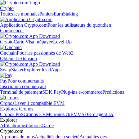
Crypto
Toutes les monnaies
Paniers
Earn
Staking
Application Crypto.com
Pour les utilisateurs du quotidien
Commencer
Crypto
Carte Visa prépayée
Level Up
Onchain
Pour les passionnés de Web3
Obtenir l'extension
Swap
Staker
Explorer les dApps
Pay
Pour commerçants
Inscription commerçant
Terminal de paiement
SDK Pay
Plug-ins e-commerce
Prédictions
Cronos
Layer 1 compatible EVM
Explorez Cronos
Cronos PoS
Cronos EVM
Cronos zkEVM
SDK d'agent IA
Explorer
Affiliation
Institutions
Garde
Crypto.com
À propos de nous
Actualités de la société
Actualités des