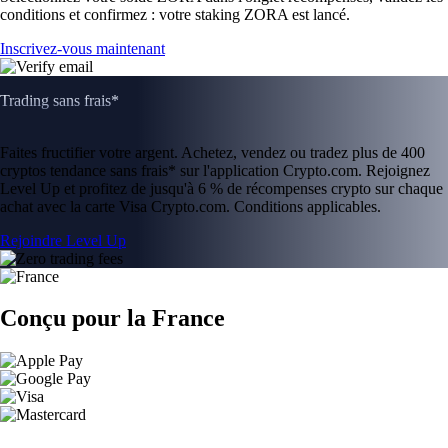
conditions et confirmez : votre staking ZORA est lancé.
Inscrivez-vous maintenant
Trading sans frais*
Faites fructifier votre argent. Achetez, vendez ou tradez plus de 400
cryptos tendance sans frais* sur l'application Crypto.com. Rejoignez
Level Up et profitez de jusqu'à 6 % de récompenses crypto sur chaque
achat avec la carte Visa Crypto.com. Conditions applicables.
Rejoindre Level Up
Conçu pour la France