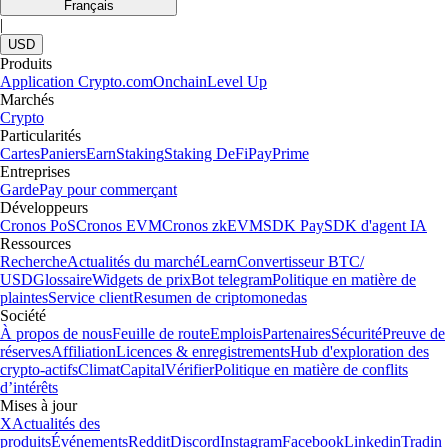
Français
|
USD
Produits
Application Crypto.com
Onchain
Level Up
Marchés
Crypto
Particularités
Cartes
Paniers
Earn
Staking
Staking DeFi
Pay
Prime
Entreprises
Garde
Pay pour commerçant
Développeurs
Cronos PoS
Cronos EVM
Cronos zkEVM
SDK Pay
SDK d'agent IA
Ressources
Recherche
Actualités du marché
Learn
Convertisseur BTC/
USD
Glossaire
Widgets de prix
Bot telegram
Politique en matière de
plaintes
Service client
Resumen de criptomonedas
Société
À propos de nous
Feuille de route
Emplois
Partenaires
Sécurité
Preuve de
réserves
Affiliation
Licences & enregistrements
Hub d'exploration des
crypto-actifs
Climat
Capital
Vérifier
Politique en matière de conflits
d’intérêts
Mises à jour
X
Actualités des
produits
Événements
Reddit
Discord
Instagram
Facebook
Linkedin
Tradin