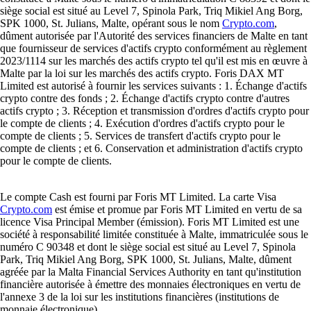
siège social est situé au Level 7, Spinola Park, Triq Mikiel Ang Borg,
SPK 1000, St. Julians, Malte, opérant sous le nom
Crypto.com
,
dûment autorisée par l'Autorité des services financiers de Malte en tant
que fournisseur de services d'actifs crypto conformément au règlement
2023/1114 sur les marchés des actifs crypto tel qu'il est mis en œuvre à
Malte par la loi sur les marchés des actifs crypto. Foris DAX MT
Limited est autorisé à fournir les services suivants : 1. Échange d'actifs
crypto contre des fonds ; 2. Échange d'actifs crypto contre d'autres
actifs crypto ; 3. Réception et transmission d'ordres d'actifs crypto pour
le compte de clients ; 4. Exécution d'ordres d'actifs crypto pour le
compte de clients ; 5. Services de transfert d'actifs crypto pour le
compte de clients ; et 6. Conservation et administration d'actifs crypto
pour le compte de clients.
Le compte Cash est fourni par Foris MT Limited. La carte Visa
Crypto.com
est émise et promue par Foris MT Limited en vertu de sa
licence Visa Principal Member (émission). Foris MT Limited est une
société à responsabilité limitée constituée à Malte, immatriculée sous le
numéro C 90348 et dont le siège social est situé au Level 7, Spinola
Park, Triq Mikiel Ang Borg, SPK 1000, St. Julians, Malte, dûment
agréée par la Malta Financial Services Authority en tant qu'institution
financière autorisée à émettre des monnaies électroniques en vertu de
l'annexe 3 de la loi sur les institutions financières (institutions de
monnaie électronique).