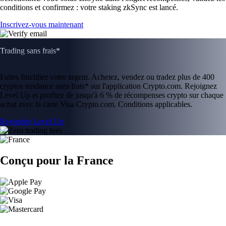
conditions et confirmez : votre staking zkSync est lancé.
Inscrivez-vous maintenant
Trading sans frais*
Faites fructifier votre argent. Achetez, vendez ou tradez plus de 400
cryptos tendance sans frais* sur l'application Crypto.com. Rejoignez
Level Up et profitez de jusqu'à 6 % de récompenses crypto sur chaque
achat avec la carte Visa Crypto.com. Conditions applicables.
Rejoindre Level Up
Conçu pour la France