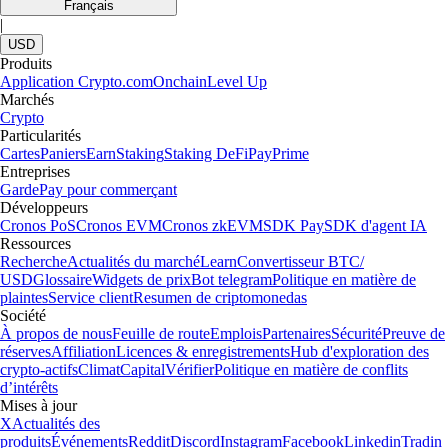
Français
|
USD
Produits
Application Crypto.com
Onchain
Level Up
Marchés
Crypto
Particularités
Cartes
Paniers
Earn
Staking
Staking DeFi
Pay
Prime
Entreprises
Garde
Pay pour commerçant
Développeurs
Cronos PoS
Cronos EVM
Cronos zkEVM
SDK Pay
SDK d'agent IA
Ressources
Recherche
Actualités du marché
Learn
Convertisseur BTC/
USD
Glossaire
Widgets de prix
Bot telegram
Politique en matière de
plaintes
Service client
Resumen de criptomonedas
Société
À propos de nous
Feuille de route
Emplois
Partenaires
Sécurité
Preuve de
réserves
Affiliation
Licences & enregistrements
Hub d'exploration des
crypto-actifs
Climat
Capital
Vérifier
Politique en matière de conflits
d’intérêts
Mises à jour
X
Actualités des
produits
Événements
Reddit
Discord
Instagram
Facebook
Linkedin
Tradin