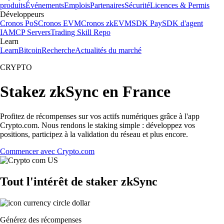
produits
Événements
Emplois
Partenaires
Sécurité
Licences & Permis
Développeurs
Cronos PoS
Cronos EVM
Cronos zkEVM
SDK Pay
SDK d'agent
IA
MCP Servers
Trading Skill Repo
Learn
Learn
Bitcoin
Recherche
Actualités du marché
CRYPTO
Stakez zkSync en France
Profitez de récompenses sur vos actifs numériques grâce à l'app
Crypto.com. Nous rendons le staking simple : développez vos
positions, participez à la validation du réseau et plus encore.
Commencer avec Crypto.com
Tout l'intérêt de staker zkSync
Générez des récompenses