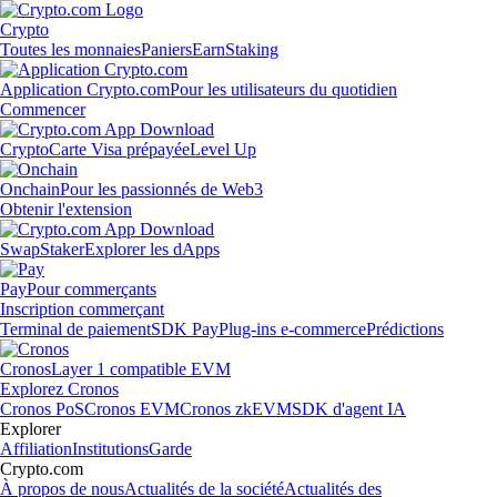
Crypto
Toutes les monnaies
Paniers
Earn
Staking
Application Crypto.com
Pour les utilisateurs du quotidien
Commencer
Crypto
Carte Visa prépayée
Level Up
Onchain
Pour les passionnés de Web3
Obtenir l'extension
Swap
Staker
Explorer les dApps
Pay
Pour commerçants
Inscription commerçant
Terminal de paiement
SDK Pay
Plug-ins e-commerce
Prédictions
Cronos
Layer 1 compatible EVM
Explorez Cronos
Cronos PoS
Cronos EVM
Cronos zkEVM
SDK d'agent IA
Explorer
Affiliation
Institutions
Garde
Crypto.com
À propos de nous
Actualités de la société
Actualités des