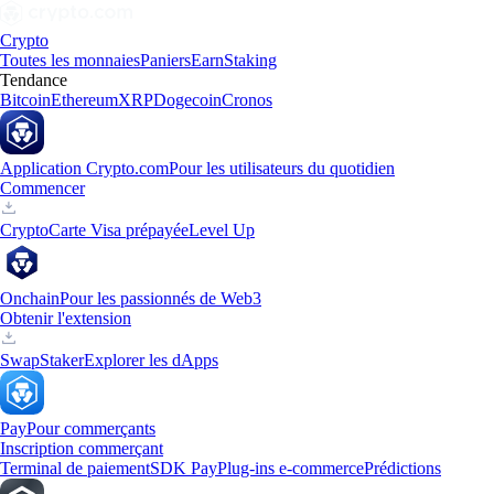
Crypto
Toutes les monnaies
Paniers
Earn
Staking
Tendance
Bitcoin
Ethereum
XRP
Dogecoin
Cronos
Application Crypto.com
Pour les utilisateurs du quotidien
Commencer
Crypto
Carte Visa prépayée
Level Up
Onchain
Pour les passionnés de Web3
Obtenir l'extension
Swap
Staker
Explorer les dApps
Pay
Pour commerçants
Inscription commerçant
Terminal de paiement
SDK Pay
Plug-ins e-commerce
Prédictions