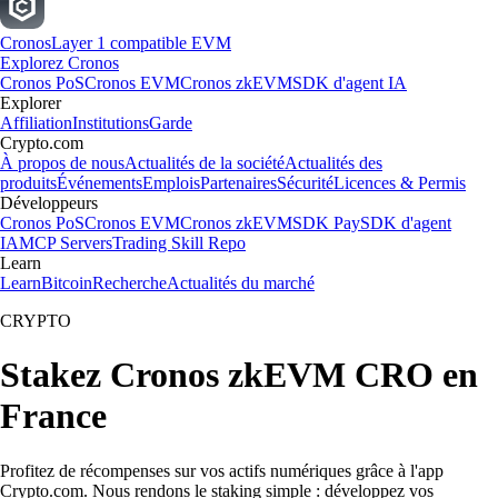
Cronos
Layer 1 compatible EVM
Explorez Cronos
Cronos PoS
Cronos EVM
Cronos zkEVM
SDK d'agent IA
Explorer
Affiliation
Institutions
Garde
Crypto.com
À propos de nous
Actualités de la société
Actualités des
produits
Événements
Emplois
Partenaires
Sécurité
Licences & Permis
Développeurs
Cronos PoS
Cronos EVM
Cronos zkEVM
SDK Pay
SDK d'agent
IA
MCP Servers
Trading Skill Repo
Learn
Learn
Bitcoin
Recherche
Actualités du marché
CRYPTO
Stakez Cronos zkEVM CRO en
France
Profitez de récompenses sur vos actifs numériques grâce à l'app
Crypto.com. Nous rendons le staking simple : développez vos