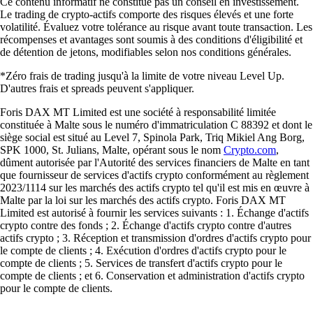
Ce contenu informatif ne constitue pas un conseil en investissement.
Le trading de crypto-actifs comporte des risques élevés et une forte
volatilité. Évaluez votre tolérance au risque avant toute transaction. Les
récompenses et avantages sont soumis à des conditions d'éligibilité et
de détention de jetons, modifiables selon nos conditions générales.
*Zéro frais de trading jusqu'à la limite de votre niveau Level Up.
D'autres frais et spreads peuvent s'appliquer.
Foris DAX MT Limited est une société à responsabilité limitée
constituée à Malte sous le numéro d'immatriculation C 88392 et dont le
siège social est situé au Level 7, Spinola Park, Triq Mikiel Ang Borg,
SPK 1000, St. Julians, Malte, opérant sous le nom
Crypto.com
,
dûment autorisée par l'Autorité des services financiers de Malte en tant
que fournisseur de services d'actifs crypto conformément au règlement
2023/1114 sur les marchés des actifs crypto tel qu'il est mis en œuvre à
Malte par la loi sur les marchés des actifs crypto. Foris DAX MT
Limited est autorisé à fournir les services suivants : 1. Échange d'actifs
crypto contre des fonds ; 2. Échange d'actifs crypto contre d'autres
actifs crypto ; 3. Réception et transmission d'ordres d'actifs crypto pour
le compte de clients ; 4. Exécution d'ordres d'actifs crypto pour le
compte de clients ; 5. Services de transfert d'actifs crypto pour le
compte de clients ; et 6. Conservation et administration d'actifs crypto
pour le compte de clients.