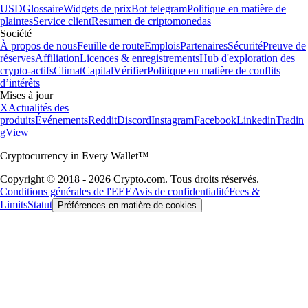
USD
Glossaire
Widgets de prix
Bot telegram
Politique en matière de
plaintes
Service client
Resumen de criptomonedas
Société
À propos de nous
Feuille de route
Emplois
Partenaires
Sécurité
Preuve de
réserves
Affiliation
Licences & enregistrements
Hub d'exploration des
crypto-actifs
Climat
Capital
Vérifier
Politique en matière de conflits
d’intérêts
Mises à jour
X
Actualités des
produits
Événements
Reddit
Discord
Instagram
Facebook
Linkedin
Tradin
gView
Cryptocurrency in Every Wallet™
Copyright © 2018 - 2026 Crypto.com. Tous droits réservés.
Conditions générales de l'EEE
Avis de confidentialité
Fees &
Limits
Statut
Préférences en matière de cookies