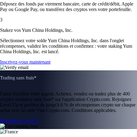
Déposez des fonds par virement bancaire, carte de crédit/débit, Apple
Pay ou Google Pay, ou transférez des cryptos vers votre portefeuille.
3
Stakez vos Yum China Holdings, Inc.
Sélectionnez votre solde Yum China Holdings, Inc. dans l'onglet
récompenses, validez les conditions et confirmez : votre staking Yum
China Holdings, Inc. est lancé.
Inscrivez-vous maintenant
Trading sans frais*
Faites fructifier votre argent. Achetez, vendez ou tradez plus de 400
cryptos tendance sans frais* sur l'application Crypto.com. Rejoignez
Level Up et profitez de jusqu'à 6 % de récompenses crypto sur chaque
achat avec la carte Visa Crypto.com. Conditions applicables.
Rejoindre Level Up