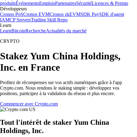
produits
Événements
Emplois
Partenaires
Sécurité
Licences & Permis
Développeurs
Cronos PoS
Cronos EVM
Cronos zkEVM
SDK Pay
SDK d'agent
IA
MCP Servers
Trading Skill Repo
Learn
Learn
Bitcoin
Recherche
Actualités du marché
CRYPTO
Stakez Yum China Holdings,
Inc. en France
Profitez de récompenses sur vos actifs numériques grâce à l'app
Crypto.com. Nous rendons le staking simple : développez vos
positions, participez à la validation du réseau et plus encore.
Commencer avec Crypto.com
Tout l'intérêt de staker Yum China
Holdings, Inc.