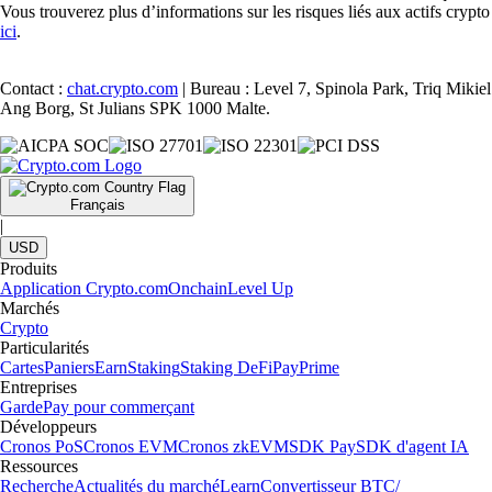
Vous trouverez plus d’informations sur les risques liés aux actifs crypto
ici
.
Contact :
chat.crypto.com
| Bureau : Level 7, Spinola Park, Triq Mikiel
Ang Borg, St Julians SPK 1000 Malte.
Français
|
USD
Produits
Application Crypto.com
Onchain
Level Up
Marchés
Crypto
Particularités
Cartes
Paniers
Earn
Staking
Staking DeFi
Pay
Prime
Entreprises
Garde
Pay pour commerçant
Développeurs
Cronos PoS
Cronos EVM
Cronos zkEVM
SDK Pay
SDK d'agent IA
Ressources
Recherche
Actualités du marché
Learn
Convertisseur BTC/