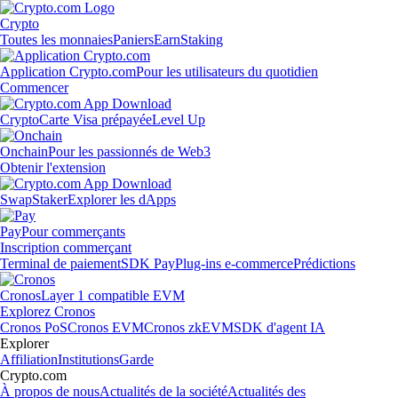
Crypto
Toutes les monnaies
Paniers
Earn
Staking
Application Crypto.com
Pour les utilisateurs du quotidien
Commencer
Crypto
Carte Visa prépayée
Level Up
Onchain
Pour les passionnés de Web3
Obtenir l'extension
Swap
Staker
Explorer les dApps
Pay
Pour commerçants
Inscription commerçant
Terminal de paiement
SDK Pay
Plug-ins e-commerce
Prédictions
Cronos
Layer 1 compatible EVM
Explorez Cronos
Cronos PoS
Cronos EVM
Cronos zkEVM
SDK d'agent IA
Explorer
Affiliation
Institutions
Garde
Crypto.com
À propos de nous
Actualités de la société
Actualités des