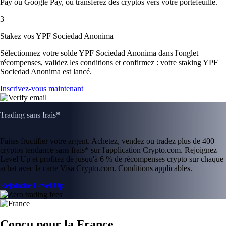
Pay ou Google Pay, ou transférez des cryptos vers votre portefeuille.
3
Stakez vos YPF Sociedad Anonima
Sélectionnez votre solde YPF Sociedad Anonima dans l'onglet
récompenses, validez les conditions et confirmez : votre staking YPF
Sociedad Anonima est lancé.
Inscrivez-vous maintenant
Trading sans frais*
Faites fructifier votre argent. Achetez, vendez ou tradez plus de 400
cryptos tendance sans frais* sur l'application Crypto.com. Rejoignez
Level Up et profitez de jusqu'à 6 % de récompenses crypto sur chaque
achat avec la carte Visa Crypto.com. Conditions applicables.
Rejoindre Level Up
Conçu pour la France