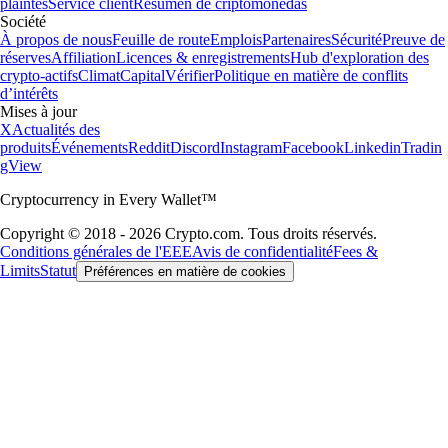
plaintes
Service client
Resumen de criptomonedas
Société
À propos de nous
Feuille de route
Emplois
Partenaires
Sécurité
Preuve de
réserves
Affiliation
Licences & enregistrements
Hub d'exploration des
crypto-actifs
Climat
Capital
Vérifier
Politique en matière de conflits
d’intérêts
Mises à jour
X
Actualités des
produits
Événements
Reddit
Discord
Instagram
Facebook
Linkedin
Tradin
gView
Cryptocurrency in Every Wallet™
Copyright © 2018 - 2026 Crypto.com. Tous droits réservés.
Conditions générales de l'EEE
Avis de confidentialité
Fees &
Limits
Statut
Préférences en matière de cookies