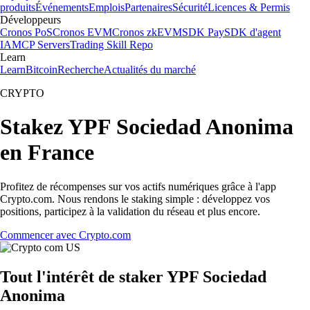
produits
Événements
Emplois
Partenaires
Sécurité
Licences & Permis
Développeurs
Cronos PoS
Cronos EVM
Cronos zkEVM
SDK Pay
SDK d'agent
IA
MCP Servers
Trading Skill Repo
Learn
Learn
Bitcoin
Recherche
Actualités du marché
CRYPTO
Stakez YPF Sociedad Anonima
en France
Profitez de récompenses sur vos actifs numériques grâce à l'app
Crypto.com. Nous rendons le staking simple : développez vos
positions, participez à la validation du réseau et plus encore.
Commencer avec Crypto.com
Tout l'intérêt de staker YPF Sociedad
Anonima