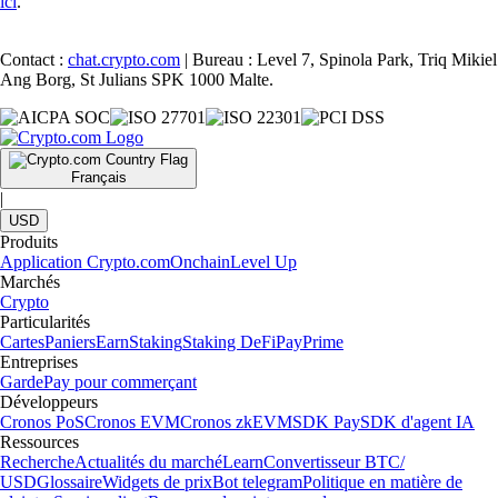
ici
.
Contact :
chat.crypto.com
| Bureau : Level 7, Spinola Park, Triq Mikiel
Ang Borg, St Julians SPK 1000 Malte.
Français
|
USD
Produits
Application Crypto.com
Onchain
Level Up
Marchés
Crypto
Particularités
Cartes
Paniers
Earn
Staking
Staking DeFi
Pay
Prime
Entreprises
Garde
Pay pour commerçant
Développeurs
Cronos PoS
Cronos EVM
Cronos zkEVM
SDK Pay
SDK d'agent IA
Ressources
Recherche
Actualités du marché
Learn
Convertisseur BTC/
USD
Glossaire
Widgets de prix
Bot telegram
Politique en matière de