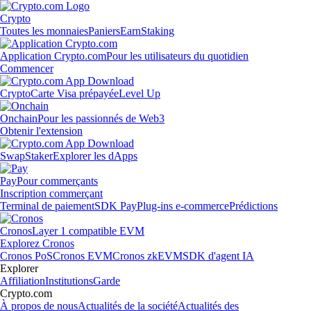
Crypto
Toutes les monnaies
Paniers
Earn
Staking
Application Crypto.com
Pour les utilisateurs du quotidien
Commencer
Crypto
Carte Visa prépayée
Level Up
Onchain
Pour les passionnés de Web3
Obtenir l'extension
Swap
Staker
Explorer les dApps
Pay
Pour commerçants
Inscription commerçant
Terminal de paiement
SDK Pay
Plug-ins e-commerce
Prédictions
Cronos
Layer 1 compatible EVM
Explorez Cronos
Cronos PoS
Cronos EVM
Cronos zkEVM
SDK d'agent IA
Explorer
Affiliation
Institutions
Garde
Crypto.com
À propos de nous
Actualités de la société
Actualités des