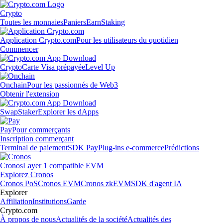
Crypto
Toutes les monnaies
Paniers
Earn
Staking
Application Crypto.com
Pour les utilisateurs du quotidien
Commencer
Crypto
Carte Visa prépayée
Level Up
Onchain
Pour les passionnés de Web3
Obtenir l'extension
Swap
Staker
Explorer les dApps
Pay
Pour commerçants
Inscription commerçant
Terminal de paiement
SDK Pay
Plug-ins e-commerce
Prédictions
Cronos
Layer 1 compatible EVM
Explorez Cronos
Cronos PoS
Cronos EVM
Cronos zkEVM
SDK d'agent IA
Explorer
Affiliation
Institutions
Garde
Crypto.com
À propos de nous
Actualités de la société
Actualités des