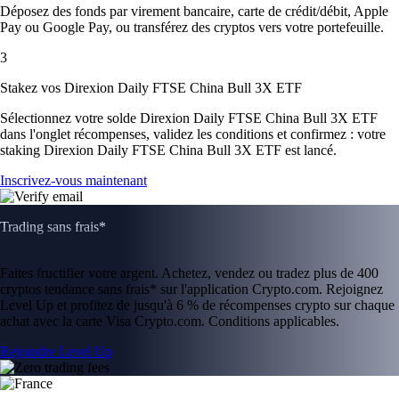
Déposez des fonds par virement bancaire, carte de crédit/débit, Apple
Pay ou Google Pay, ou transférez des cryptos vers votre portefeuille.
3
Stakez vos Direxion Daily FTSE China Bull 3X ETF
Sélectionnez votre solde Direxion Daily FTSE China Bull 3X ETF
dans l'onglet récompenses, validez les conditions et confirmez : votre
staking Direxion Daily FTSE China Bull 3X ETF est lancé.
Inscrivez-vous maintenant
Trading sans frais*
Faites fructifier votre argent. Achetez, vendez ou tradez plus de 400
cryptos tendance sans frais* sur l'application Crypto.com. Rejoignez
Level Up et profitez de jusqu'à 6 % de récompenses crypto sur chaque
achat avec la carte Visa Crypto.com. Conditions applicables.
Rejoindre Level Up