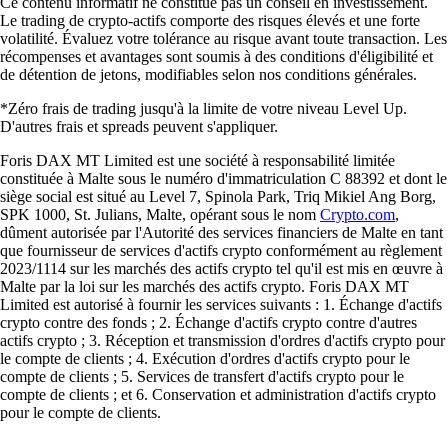
Ce contenu informatif ne constitue pas un conseil en investissement.
Le trading de crypto-actifs comporte des risques élevés et une forte
volatilité. Évaluez votre tolérance au risque avant toute transaction. Les
récompenses et avantages sont soumis à des conditions d'éligibilité et
de détention de jetons, modifiables selon nos conditions générales.
*Zéro frais de trading jusqu'à la limite de votre niveau Level Up.
D'autres frais et spreads peuvent s'appliquer.
Foris DAX MT Limited est une société à responsabilité limitée
constituée à Malte sous le numéro d'immatriculation C 88392 et dont le
siège social est situé au Level 7, Spinola Park, Triq Mikiel Ang Borg,
SPK 1000, St. Julians, Malte, opérant sous le nom
Crypto.com
,
dûment autorisée par l'Autorité des services financiers de Malte en tant
que fournisseur de services d'actifs crypto conformément au règlement
2023/1114 sur les marchés des actifs crypto tel qu'il est mis en œuvre à
Malte par la loi sur les marchés des actifs crypto. Foris DAX MT
Limited est autorisé à fournir les services suivants : 1. Échange d'actifs
crypto contre des fonds ; 2. Échange d'actifs crypto contre d'autres
actifs crypto ; 3. Réception et transmission d'ordres d'actifs crypto pour
le compte de clients ; 4. Exécution d'ordres d'actifs crypto pour le
compte de clients ; 5. Services de transfert d'actifs crypto pour le
compte de clients ; et 6. Conservation et administration d'actifs crypto
pour le compte de clients.