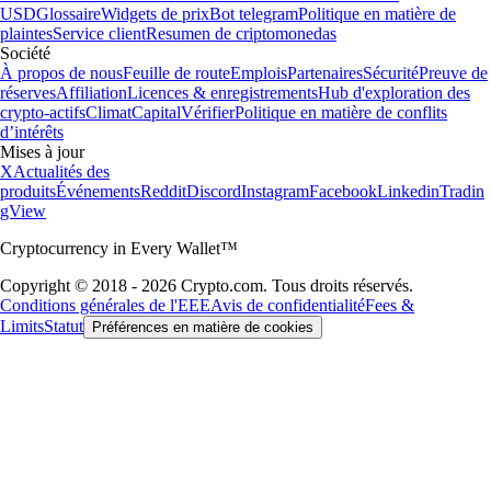
USD
Glossaire
Widgets de prix
Bot telegram
Politique en matière de
plaintes
Service client
Resumen de criptomonedas
Société
À propos de nous
Feuille de route
Emplois
Partenaires
Sécurité
Preuve de
réserves
Affiliation
Licences & enregistrements
Hub d'exploration des
crypto-actifs
Climat
Capital
Vérifier
Politique en matière de conflits
d’intérêts
Mises à jour
X
Actualités des
produits
Événements
Reddit
Discord
Instagram
Facebook
Linkedin
Tradin
gView
Cryptocurrency in Every Wallet™
Copyright © 2018 - 2026 Crypto.com. Tous droits réservés.
Conditions générales de l'EEE
Avis de confidentialité
Fees &
Limits
Statut
Préférences en matière de cookies