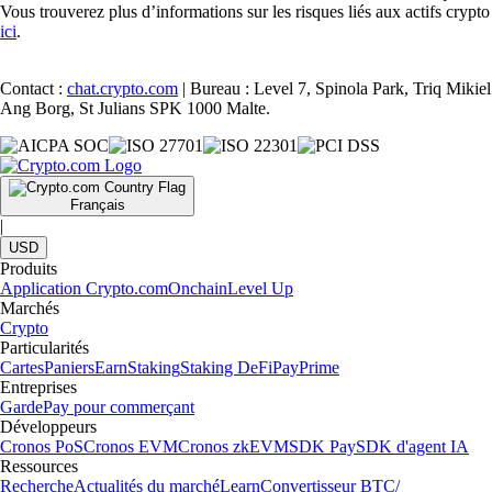
Vous trouverez plus d’informations sur les risques liés aux actifs crypto
ici
.
Contact :
chat.crypto.com
| Bureau : Level 7, Spinola Park, Triq Mikiel
Ang Borg, St Julians SPK 1000 Malte.
Français
|
USD
Produits
Application Crypto.com
Onchain
Level Up
Marchés
Crypto
Particularités
Cartes
Paniers
Earn
Staking
Staking DeFi
Pay
Prime
Entreprises
Garde
Pay pour commerçant
Développeurs
Cronos PoS
Cronos EVM
Cronos zkEVM
SDK Pay
SDK d'agent IA
Ressources
Recherche
Actualités du marché
Learn
Convertisseur BTC/