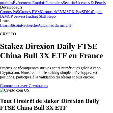
produits
Événements
Emplois
Partenaires
Sécurité
Licences & Permis
Développeurs
Cronos PoS
Cronos EVM
Cronos zkEVM
SDK Pay
SDK d'agent
IA
MCP Servers
Trading Skill Repo
Learn
Learn
Bitcoin
Recherche
Actualités du marché
CRYPTO
Stakez Direxion Daily FTSE
China Bull 3X ETF en France
Profitez de récompenses sur vos actifs numériques grâce à l'app
Crypto.com. Nous rendons le staking simple : développez vos
positions, participez à la validation du réseau et plus encore.
Commencer avec Crypto.com
Tout l'intérêt de staker Direxion Daily
FTSE China Bull 3X ETF