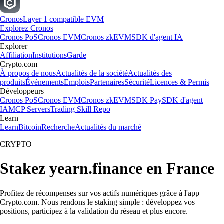
Cronos
Layer 1 compatible EVM
Explorez Cronos
Cronos PoS
Cronos EVM
Cronos zkEVM
SDK d'agent IA
Explorer
Affiliation
Institutions
Garde
Crypto.com
À propos de nous
Actualités de la société
Actualités des
produits
Événements
Emplois
Partenaires
Sécurité
Licences & Permis
Développeurs
Cronos PoS
Cronos EVM
Cronos zkEVM
SDK Pay
SDK d'agent
IA
MCP Servers
Trading Skill Repo
Learn
Learn
Bitcoin
Recherche
Actualités du marché
CRYPTO
Stakez yearn.finance en France
Profitez de récompenses sur vos actifs numériques grâce à l'app
Crypto.com. Nous rendons le staking simple : développez vos
positions, participez à la validation du réseau et plus encore.