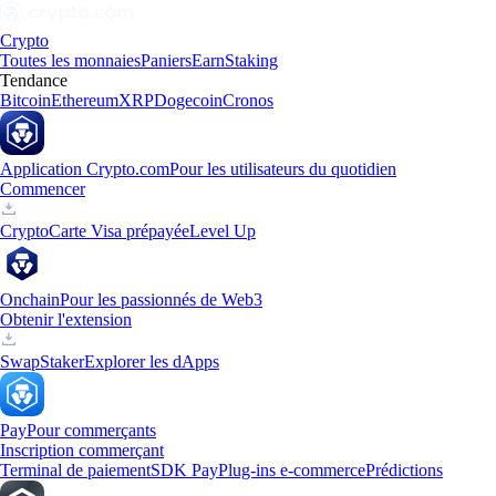
Crypto
Toutes les monnaies
Paniers
Earn
Staking
Tendance
Bitcoin
Ethereum
XRP
Dogecoin
Cronos
Application Crypto.com
Pour les utilisateurs du quotidien
Commencer
Crypto
Carte Visa prépayée
Level Up
Onchain
Pour les passionnés de Web3
Obtenir l'extension
Swap
Staker
Explorer les dApps
Pay
Pour commerçants
Inscription commerçant
Terminal de paiement
SDK Pay
Plug-ins e-commerce
Prédictions