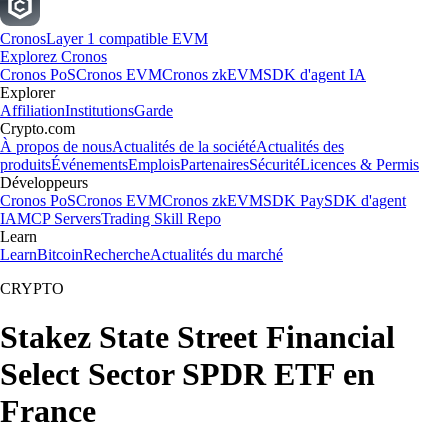
Cronos
Layer 1 compatible EVM
Explorez Cronos
Cronos PoS
Cronos EVM
Cronos zkEVM
SDK d'agent IA
Explorer
Affiliation
Institutions
Garde
Crypto.com
À propos de nous
Actualités de la société
Actualités des
produits
Événements
Emplois
Partenaires
Sécurité
Licences & Permis
Développeurs
Cronos PoS
Cronos EVM
Cronos zkEVM
SDK Pay
SDK d'agent
IA
MCP Servers
Trading Skill Repo
Learn
Learn
Bitcoin
Recherche
Actualités du marché
CRYPTO
Stakez State Street Financial
Select Sector SPDR ETF en
France