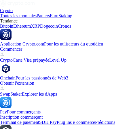
Crypto
Toutes les monnaies
Paniers
Earn
Staking
Tendance
Bitcoin
Ethereum
XRP
Dogecoin
Cronos
Application Crypto.com
Pour les utilisateurs du quotidien
Commencer
Crypto
Carte Visa prépayée
Level Up
Onchain
Pour les passionnés de Web3
Obtenir l'extension
Swap
Staker
Explorer les dApps
Pay
Pour commerçants
Inscription commerçant
Terminal de paiement
SDK Pay
Plug-ins e-commerce
Prédictions