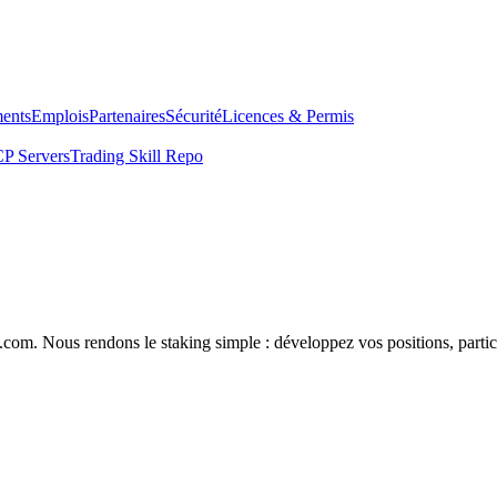
ents
Emplois
Partenaires
Sécurité
Licences & Permis
P Servers
Trading Skill Repo
com. Nous rendons le staking simple : développez vos positions, partici