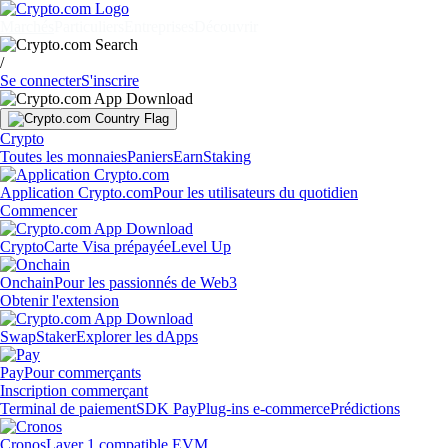
Marchés
Particuliers
Entreprises
Découvrir
/
Se connecter
S'inscrire
Crypto
Toutes les monnaies
Paniers
Earn
Staking
Application Crypto.com
Pour les utilisateurs du quotidien
Commencer
Crypto
Carte Visa prépayée
Level Up
Onchain
Pour les passionnés de Web3
Obtenir l'extension
Swap
Staker
Explorer les dApps
Pay
Pour commerçants
Inscription commerçant
Terminal de paiement
SDK Pay
Plug-ins e-commerce
Prédictions
Cronos
Layer 1 compatible EVM