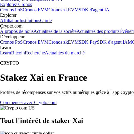
Explorez Cronos
Cronos PoS
Cronos EVM
Cronos zkEVM
SDK d'agent IA
Explorer
Affiliation
Institutions
Garde
Crypto.com
À propos de nous
Actualités de la société
Actualités des produits
Événem
Développeurs
Cronos PoS
Cronos EVM
Cronos zkEVM
SDK Pay
SDK d'agent IA
MC
Learn
Learn
Bitcoin
Recherche
Actualités du marché
CRYPTO
Stakez Xai en France
Profitez de récompenses sur vos actifs numériques grâce à l'app Crypto.
Commencer avec Crypto.com
Tout l'intérêt de staker Xai