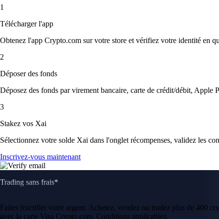
1
Télécharger l'app
Obtenez l'app Crypto.com sur votre store et vérifiez votre identité en 
2
Déposer des fonds
Déposez des fonds par virement bancaire, carte de crédit/débit, Apple P
3
Stakez vos Xai
Sélectionnez votre solde Xai dans l'onglet récompenses, validez les cond
Inscrivez-vous maintenant
Trading sans frais*
Faites fructifier votre argent. Achetez, vendez ou tradez plus de 400 c
avec la carte Visa Crypto.com. Conditions applicables.