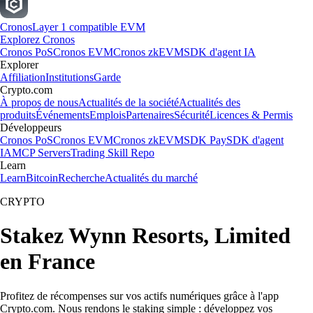
Cronos
Layer 1 compatible EVM
Explorez Cronos
Cronos PoS
Cronos EVM
Cronos zkEVM
SDK d'agent IA
Explorer
Affiliation
Institutions
Garde
Crypto.com
À propos de nous
Actualités de la société
Actualités des
produits
Événements
Emplois
Partenaires
Sécurité
Licences & Permis
Développeurs
Cronos PoS
Cronos EVM
Cronos zkEVM
SDK Pay
SDK d'agent
IA
MCP Servers
Trading Skill Repo
Learn
Learn
Bitcoin
Recherche
Actualités du marché
CRYPTO
Stakez Wynn Resorts, Limited
en France
Profitez de récompenses sur vos actifs numériques grâce à l'app
Crypto.com. Nous rendons le staking simple : développez vos