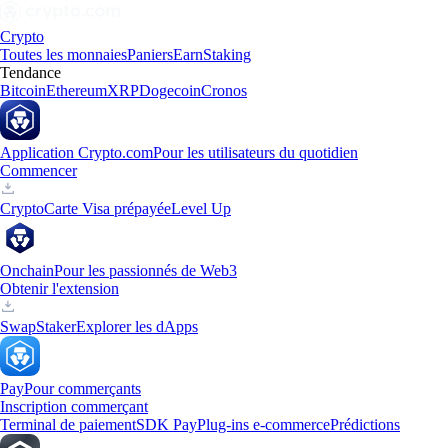
Crypto
Toutes les monnaies
Paniers
Earn
Staking
Tendance
Bitcoin
Ethereum
XRP
Dogecoin
Cronos
Application Crypto.com
Pour les utilisateurs du quotidien
Commencer
Crypto
Carte Visa prépayée
Level Up
Onchain
Pour les passionnés de Web3
Obtenir l'extension
Swap
Staker
Explorer les dApps
Pay
Pour commerçants
Inscription commerçant
Terminal de paiement
SDK Pay
Plug-ins e-commerce
Prédictions