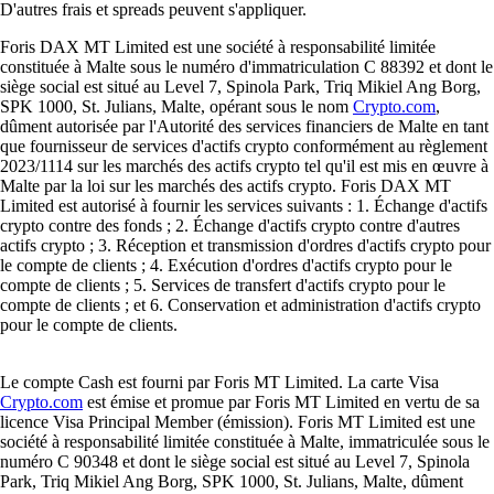
D'autres frais et spreads peuvent s'appliquer.
Foris DAX MT Limited est une société à responsabilité limitée
constituée à Malte sous le numéro d'immatriculation C 88392 et dont le
siège social est situé au Level 7, Spinola Park, Triq Mikiel Ang Borg,
SPK 1000, St. Julians, Malte, opérant sous le nom
Crypto.com
,
dûment autorisée par l'Autorité des services financiers de Malte en tant
que fournisseur de services d'actifs crypto conformément au règlement
2023/1114 sur les marchés des actifs crypto tel qu'il est mis en œuvre à
Malte par la loi sur les marchés des actifs crypto. Foris DAX MT
Limited est autorisé à fournir les services suivants : 1. Échange d'actifs
crypto contre des fonds ; 2. Échange d'actifs crypto contre d'autres
actifs crypto ; 3. Réception et transmission d'ordres d'actifs crypto pour
le compte de clients ; 4. Exécution d'ordres d'actifs crypto pour le
compte de clients ; 5. Services de transfert d'actifs crypto pour le
compte de clients ; et 6. Conservation et administration d'actifs crypto
pour le compte de clients.
Le compte Cash est fourni par Foris MT Limited. La carte Visa
Crypto.com
est émise et promue par Foris MT Limited en vertu de sa
licence Visa Principal Member (émission). Foris MT Limited est une
société à responsabilité limitée constituée à Malte, immatriculée sous le
numéro C 90348 et dont le siège social est situé au Level 7, Spinola
Park, Triq Mikiel Ang Borg, SPK 1000, St. Julians, Malte, dûment