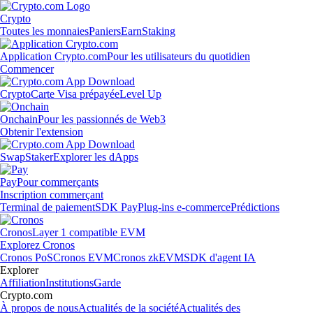
Crypto
Toutes les monnaies
Paniers
Earn
Staking
Application Crypto.com
Pour les utilisateurs du quotidien
Commencer
Crypto
Carte Visa prépayée
Level Up
Onchain
Pour les passionnés de Web3
Obtenir l'extension
Swap
Staker
Explorer les dApps
Pay
Pour commerçants
Inscription commerçant
Terminal de paiement
SDK Pay
Plug-ins e-commerce
Prédictions
Cronos
Layer 1 compatible EVM
Explorez Cronos
Cronos PoS
Cronos EVM
Cronos zkEVM
SDK d'agent IA
Explorer
Affiliation
Institutions
Garde
Crypto.com
À propos de nous
Actualités de la société
Actualités des