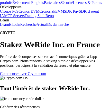
produits
Événements
Emplois
Partenaires
Sécurité
Licences & Permis
Développeurs
Cronos PoS
Cronos EVM
Cronos zkEVM
SDK Pay
SDK d'agent
IA
MCP Servers
Trading Skill Repo
Learn
Learn
Bitcoin
Recherche
Actualités du marché
CRYPTO
Stakez WeRide Inc. en France
Profitez de récompenses sur vos actifs numériques grâce à l'app
Crypto.com. Nous rendons le staking simple : développez vos
positions, participez à la validation du réseau et plus encore.
Commencer avec Crypto.com
Tout l'intérêt de staker WeRide Inc.
Générez des récompenses