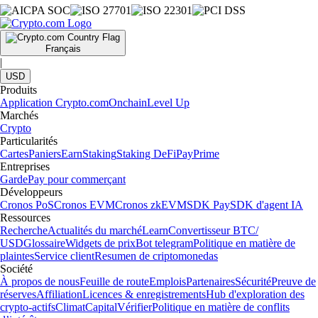
Français
|
USD
Produits
Application Crypto.com
Onchain
Level Up
Marchés
Crypto
Particularités
Cartes
Paniers
Earn
Staking
Staking DeFi
Pay
Prime
Entreprises
Garde
Pay pour commerçant
Développeurs
Cronos PoS
Cronos EVM
Cronos zkEVM
SDK Pay
SDK d'agent IA
Ressources
Recherche
Actualités du marché
Learn
Convertisseur BTC/
USD
Glossaire
Widgets de prix
Bot telegram
Politique en matière de
plaintes
Service client
Resumen de criptomonedas
Société
À propos de nous
Feuille de route
Emplois
Partenaires
Sécurité
Preuve de
réserves
Affiliation
Licences & enregistrements
Hub d'exploration des
crypto-actifs
Climat
Capital
Vérifier
Politique en matière de conflits