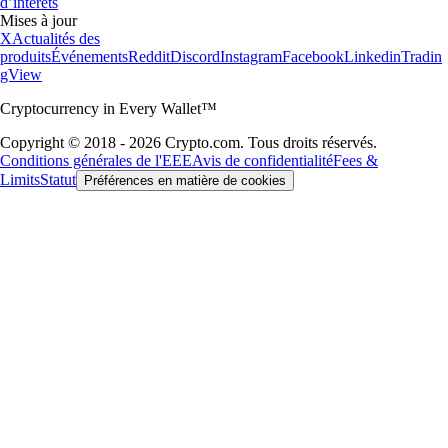
d’intérêts
Mises à jour
X
Actualités des
produits
Événements
Reddit
Discord
Instagram
Facebook
Linkedin
Tradin
gView
Cryptocurrency in Every Wallet™
Copyright © 2018 - 2026 Crypto.com. Tous droits réservés.
Conditions générales de l'EEE
Avis de confidentialité
Fees &
Limits
Statut
Préférences en matière de cookies