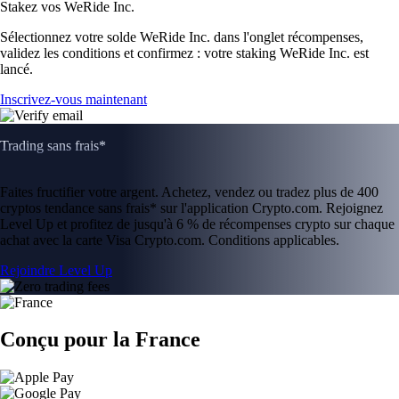
Stakez vos WeRide Inc.
Sélectionnez votre solde WeRide Inc. dans l'onglet récompenses,
validez les conditions et confirmez : votre staking WeRide Inc. est
lancé.
Inscrivez-vous maintenant
Trading sans frais*
Faites fructifier votre argent. Achetez, vendez ou tradez plus de 400
cryptos tendance sans frais* sur l'application Crypto.com. Rejoignez
Level Up et profitez de jusqu'à 6 % de récompenses crypto sur chaque
achat avec la carte Visa Crypto.com. Conditions applicables.
Rejoindre Level Up
Conçu pour la France