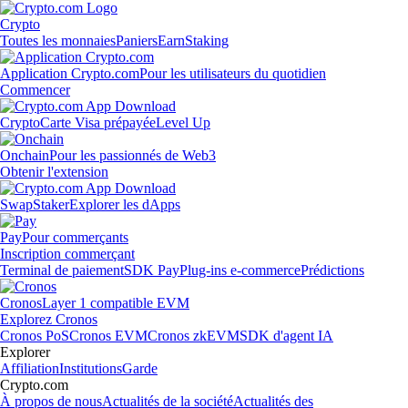
Crypto
Toutes les monnaies
Paniers
Earn
Staking
Application Crypto.com
Pour les utilisateurs du quotidien
Commencer
Crypto
Carte Visa prépayée
Level Up
Onchain
Pour les passionnés de Web3
Obtenir l'extension
Swap
Staker
Explorer les dApps
Pay
Pour commerçants
Inscription commerçant
Terminal de paiement
SDK Pay
Plug-ins e-commerce
Prédictions
Cronos
Layer 1 compatible EVM
Explorez Cronos
Cronos PoS
Cronos EVM
Cronos zkEVM
SDK d'agent IA
Explorer
Affiliation
Institutions
Garde
Crypto.com
À propos de nous
Actualités de la société
Actualités des