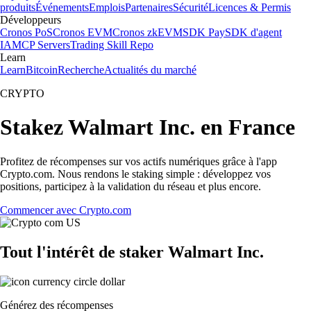
produits
Événements
Emplois
Partenaires
Sécurité
Licences & Permis
Développeurs
Cronos PoS
Cronos EVM
Cronos zkEVM
SDK Pay
SDK d'agent
IA
MCP Servers
Trading Skill Repo
Learn
Learn
Bitcoin
Recherche
Actualités du marché
CRYPTO
Stakez Walmart Inc. en France
Profitez de récompenses sur vos actifs numériques grâce à l'app
Crypto.com. Nous rendons le staking simple : développez vos
positions, participez à la validation du réseau et plus encore.
Commencer avec Crypto.com
Tout l'intérêt de staker Walmart Inc.
Générez des récompenses