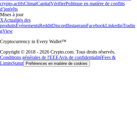
crypto-actifs
Climat
Capital
Vérifier
Politique en matière de conflits
d’intérêts
Mises à jour
X
Actualités des
produits
Événements
Reddit
Discord
Instagram
Facebook
Linkedin
Tradin
gView
Cryptocurrency in Every Wallet™
Copyright © 2018 - 2026 Crypto.com. Tous droits réservés.
Conditions générales de l'EEE
Avis de confidentialité
Fees &
Limits
Statut
Préférences en matière de cookies