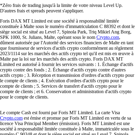
*Zéro frais de trading jusqu'à la limite de votre niveau Level Up.
D'autres frais et spreads peuvent s'appliquer.
Foris DAX MT Limited est une société à responsabilité limitée
constituée à Malte sous le numéro d'immatriculation C 88392 et dont le
siège social est situé au Level 7, Spinola Park, Triq Mikiel Ang Borg,
SPK 1000, St. Julians, Malte, opérant sous le nom
Crypto.com
,
dûment autorisée par l'Autorité des services financiers de Malte en tant
que fournisseur de services d'actifs crypto conformément au règlement
2023/1114 sur les marchés des actifs crypto tel qu'il est mis en œuvre à
Malte par la loi sur les marchés des actifs crypto. Foris DAX MT
Limited est autorisé à fournir les services suivants : 1. Échange d'actifs
crypto contre des fonds ; 2. Échange d'actifs crypto contre d'autres
actifs crypto ; 3. Réception et transmission d'ordres d'actifs crypto pour
le compte de clients ; 4. Exécution d'ordres d'actifs crypto pour le
compte de clients ; 5. Services de transfert d'actifs crypto pour le
compte de clients ; et 6. Conservation et administration d'actifs crypto
pour le compte de clients.
Le compte Cash est fourni par Foris MT Limited. La carte Visa
Crypto.com
est émise et promue par Foris MT Limited en vertu de sa
licence Visa Principal Member (émission). Foris MT Limited est une
société à responsabilité limitée constituée à Malte, immatriculée sous le
numéro C 90348 et dont le siège social est situé au Level 7, Spinola