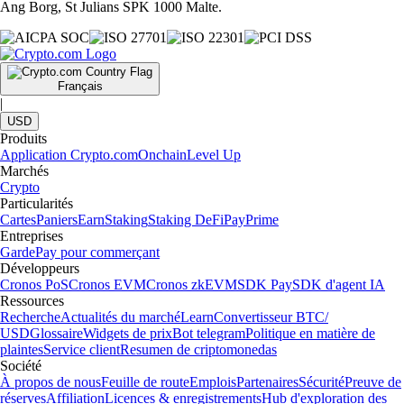
Ang Borg, St Julians SPK 1000 Malte.
Français
|
USD
Produits
Application Crypto.com
Onchain
Level Up
Marchés
Crypto
Particularités
Cartes
Paniers
Earn
Staking
Staking DeFi
Pay
Prime
Entreprises
Garde
Pay pour commerçant
Développeurs
Cronos PoS
Cronos EVM
Cronos zkEVM
SDK Pay
SDK d'agent IA
Ressources
Recherche
Actualités du marché
Learn
Convertisseur BTC/
USD
Glossaire
Widgets de prix
Bot telegram
Politique en matière de
plaintes
Service client
Resumen de criptomonedas
Société
À propos de nous
Feuille de route
Emplois
Partenaires
Sécurité
Preuve de
réserves
Affiliation
Licences & enregistrements
Hub d'exploration des