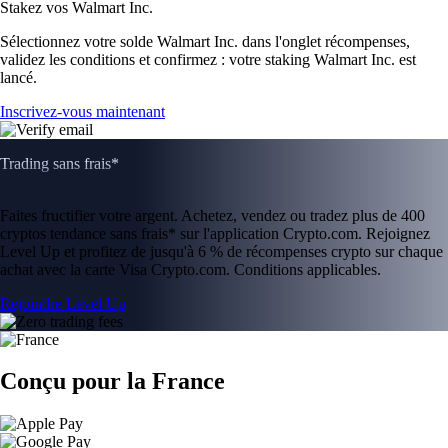
Stakez vos Walmart Inc.
Sélectionnez votre solde Walmart Inc. dans l'onglet récompenses,
validez les conditions et confirmez : votre staking Walmart Inc. est
lancé.
Inscrivez-vous maintenant
Trading sans frais*
Faites fructifier votre argent. Achetez, vendez ou tradez plus de 400
cryptos tendance sans frais* sur l'application Crypto.com. Rejoignez
Level Up et profitez de jusqu'à 6 % de récompenses crypto sur chaque
achat avec la carte Visa Crypto.com. Conditions applicables.
Rejoindre Level Up
Conçu pour la France