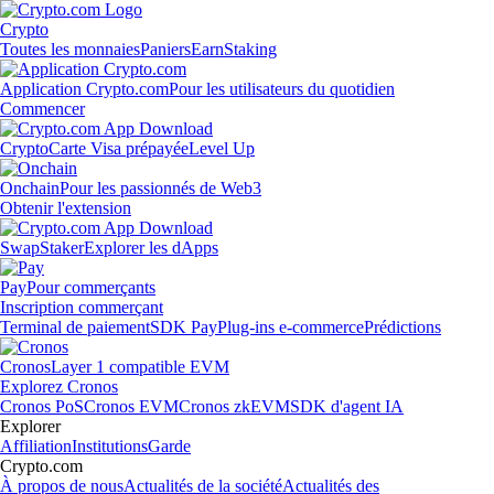
Crypto
Toutes les monnaies
Paniers
Earn
Staking
Application Crypto.com
Pour les utilisateurs du quotidien
Commencer
Crypto
Carte Visa prépayée
Level Up
Onchain
Pour les passionnés de Web3
Obtenir l'extension
Swap
Staker
Explorer les dApps
Pay
Pour commerçants
Inscription commerçant
Terminal de paiement
SDK Pay
Plug-ins e-commerce
Prédictions
Cronos
Layer 1 compatible EVM
Explorez Cronos
Cronos PoS
Cronos EVM
Cronos zkEVM
SDK d'agent IA
Explorer
Affiliation
Institutions
Garde
Crypto.com
À propos de nous
Actualités de la société
Actualités des