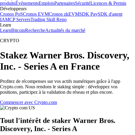
produits
Événements
Emplois
Partenaires
Sécurité
Licences & Permis
Développeurs
Cronos PoS
Cronos EVM
Cronos zkEVM
SDK Pay
SDK d'agent
IA
MCP Servers
Trading Skill Repo
Learn
Learn
Bitcoin
Recherche
Actualités du marché
CRYPTO
Stakez Warner Bros. Discovery,
Inc. - Series A en France
Profitez de récompenses sur vos actifs numériques grâce à l'app
Crypto.com. Nous rendons le staking simple : développez vos
positions, participez à la validation du réseau et plus encore.
Commencer avec Crypto.com
Tout l'intérêt de staker Warner Bros.
Discovery, Inc. - Series A