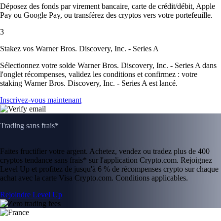
Déposez des fonds par virement bancaire, carte de crédit/débit, Apple
Pay ou Google Pay, ou transférez des cryptos vers votre portefeuille.
3
Stakez vos Warner Bros. Discovery, Inc. - Series A
Sélectionnez votre solde Warner Bros. Discovery, Inc. - Series A dans
l'onglet récompenses, validez les conditions et confirmez : votre
staking Warner Bros. Discovery, Inc. - Series A est lancé.
Inscrivez-vous maintenant
Trading sans frais*
Faites fructifier votre argent. Achetez, vendez ou tradez plus de 400
cryptos tendance sans frais* sur l'application Crypto.com. Rejoignez
Level Up et profitez de jusqu'à 6 % de récompenses crypto sur chaque
achat avec la carte Visa Crypto.com. Conditions applicables.
Rejoindre Level Up