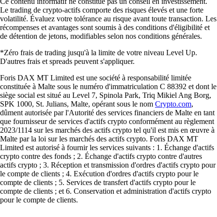
Ce contenu informatif ne constitue pas un conseil en investissement.
Le trading de crypto-actifs comporte des risques élevés et une forte
volatilité. Évaluez votre tolérance au risque avant toute transaction. Les
récompenses et avantages sont soumis à des conditions d'éligibilité et
de détention de jetons, modifiables selon nos conditions générales.
*Zéro frais de trading jusqu'à la limite de votre niveau Level Up.
D'autres frais et spreads peuvent s'appliquer.
Foris DAX MT Limited est une société à responsabilité limitée
constituée à Malte sous le numéro d'immatriculation C 88392 et dont le
siège social est situé au Level 7, Spinola Park, Triq Mikiel Ang Borg,
SPK 1000, St. Julians, Malte, opérant sous le nom
Crypto.com
,
dûment autorisée par l'Autorité des services financiers de Malte en tant
que fournisseur de services d'actifs crypto conformément au règlement
2023/1114 sur les marchés des actifs crypto tel qu'il est mis en œuvre à
Malte par la loi sur les marchés des actifs crypto. Foris DAX MT
Limited est autorisé à fournir les services suivants : 1. Échange d'actifs
crypto contre des fonds ; 2. Échange d'actifs crypto contre d'autres
actifs crypto ; 3. Réception et transmission d'ordres d'actifs crypto pour
le compte de clients ; 4. Exécution d'ordres d'actifs crypto pour le
compte de clients ; 5. Services de transfert d'actifs crypto pour le
compte de clients ; et 6. Conservation et administration d'actifs crypto
pour le compte de clients.