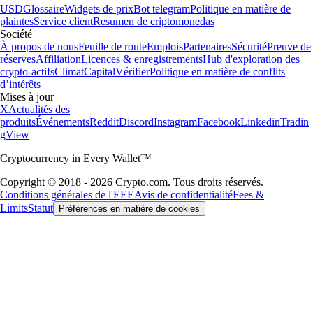
USD
Glossaire
Widgets de prix
Bot telegram
Politique en matière de
plaintes
Service client
Resumen de criptomonedas
Société
À propos de nous
Feuille de route
Emplois
Partenaires
Sécurité
Preuve de
réserves
Affiliation
Licences & enregistrements
Hub d'exploration des
crypto-actifs
Climat
Capital
Vérifier
Politique en matière de conflits
d’intérêts
Mises à jour
X
Actualités des
produits
Événements
Reddit
Discord
Instagram
Facebook
Linkedin
Tradin
gView
Cryptocurrency in Every Wallet™
Copyright © 2018 - 2026 Crypto.com. Tous droits réservés.
Conditions générales de l'EEE
Avis de confidentialité
Fees &
Limits
Statut
Préférences en matière de cookies