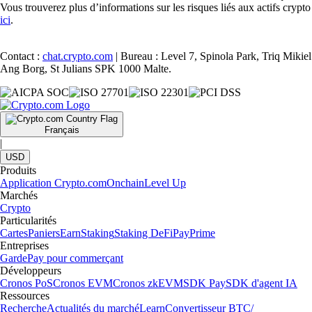
Vous trouverez plus d’informations sur les risques liés aux actifs crypto
ici
.
Contact :
chat.crypto.com
| Bureau : Level 7, Spinola Park, Triq Mikiel
Ang Borg, St Julians SPK 1000 Malte.
Français
|
USD
Produits
Application Crypto.com
Onchain
Level Up
Marchés
Crypto
Particularités
Cartes
Paniers
Earn
Staking
Staking DeFi
Pay
Prime
Entreprises
Garde
Pay pour commerçant
Développeurs
Cronos PoS
Cronos EVM
Cronos zkEVM
SDK Pay
SDK d'agent IA
Ressources
Recherche
Actualités du marché
Learn
Convertisseur BTC/