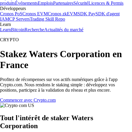
produits
Événements
Emplois
Partenaires
Sécurité
Licences & Permis
Développeurs
Cronos PoS
Cronos EVM
Cronos zkEVM
SDK Pay
SDK d'agent
IA
MCP Servers
Trading Skill Repo
Learn
Learn
Bitcoin
Recherche
Actualités du marché
CRYPTO
Stakez Waters Corporation en
France
Profitez de récompenses sur vos actifs numériques grâce à l'app
Crypto.com. Nous rendons le staking simple : développez vos
positions, participez à la validation du réseau et plus encore.
Commencer avec Crypto.com
Tout l'intérêt de staker Waters
Corporation