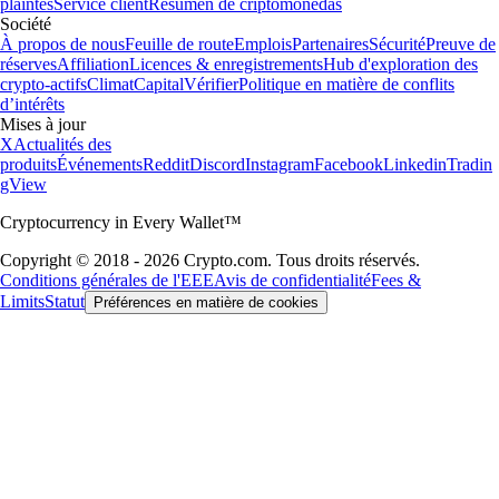
plaintes
Service client
Resumen de criptomonedas
Société
À propos de nous
Feuille de route
Emplois
Partenaires
Sécurité
Preuve de
réserves
Affiliation
Licences & enregistrements
Hub d'exploration des
crypto-actifs
Climat
Capital
Vérifier
Politique en matière de conflits
d’intérêts
Mises à jour
X
Actualités des
produits
Événements
Reddit
Discord
Instagram
Facebook
Linkedin
Tradin
gView
Cryptocurrency in Every Wallet™
Copyright © 2018 - 2026 Crypto.com. Tous droits réservés.
Conditions générales de l'EEE
Avis de confidentialité
Fees &
Limits
Statut
Préférences en matière de cookies