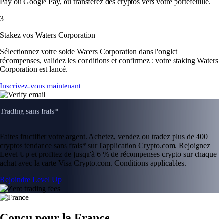
Pay ou Google Pay, ou transférez des cryptos vers votre portefeuille.
3
Stakez vos Waters Corporation
Sélectionnez votre solde Waters Corporation dans l'onglet
récompenses, validez les conditions et confirmez : votre staking Waters
Corporation est lancé.
Inscrivez-vous maintenant
Trading sans frais*
Faites fructifier votre argent. Achetez, vendez ou tradez plus de 400
cryptos tendance sans frais* sur l'application Crypto.com. Rejoignez
Level Up et profitez de jusqu'à 6 % de récompenses crypto sur chaque
achat avec la carte Visa Crypto.com. Conditions applicables.
Rejoindre Level Up
Conçu pour la France