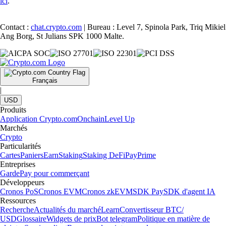
ici
.
Contact :
chat.crypto.com
| Bureau : Level 7, Spinola Park, Triq Mikiel
Ang Borg, St Julians SPK 1000 Malte.
Français
|
USD
Produits
Application Crypto.com
Onchain
Level Up
Marchés
Crypto
Particularités
Cartes
Paniers
Earn
Staking
Staking DeFi
Pay
Prime
Entreprises
Garde
Pay pour commerçant
Développeurs
Cronos PoS
Cronos EVM
Cronos zkEVM
SDK Pay
SDK d'agent IA
Ressources
Recherche
Actualités du marché
Learn
Convertisseur BTC/
USD
Glossaire
Widgets de prix
Bot telegram
Politique en matière de