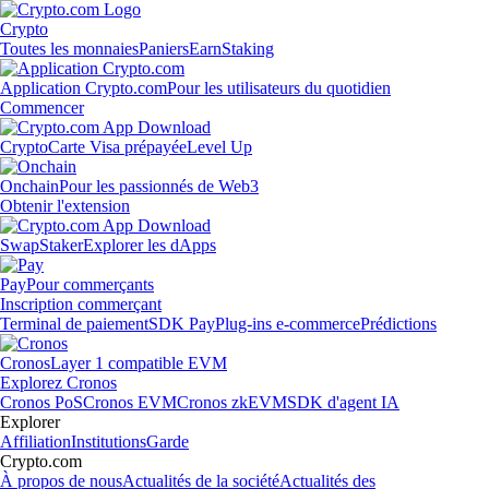
Crypto
Toutes les monnaies
Paniers
Earn
Staking
Application Crypto.com
Pour les utilisateurs du quotidien
Commencer
Crypto
Carte Visa prépayée
Level Up
Onchain
Pour les passionnés de Web3
Obtenir l'extension
Swap
Staker
Explorer les dApps
Pay
Pour commerçants
Inscription commerçant
Terminal de paiement
SDK Pay
Plug-ins e-commerce
Prédictions
Cronos
Layer 1 compatible EVM
Explorez Cronos
Cronos PoS
Cronos EVM
Cronos zkEVM
SDK d'agent IA
Explorer
Affiliation
Institutions
Garde
Crypto.com
À propos de nous
Actualités de la société
Actualités des