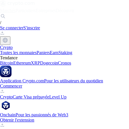
Marchés
Particuliers
Entreprises
Découvrir
/
Se connecter
S'inscrire
Crypto
Toutes les monnaies
Paniers
Earn
Staking
Tendance
Bitcoin
Ethereum
XRP
Dogecoin
Cronos
Application Crypto.com
Pour les utilisateurs du quotidien
Commencer
Crypto
Carte Visa prépayée
Level Up
Onchain
Pour les passionnés de Web3
Obtenir l'extension