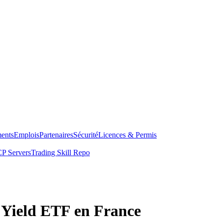
ents
Emplois
Partenaires
Sécurité
Licences & Permis
P Servers
Trading Skill Repo
 Yield ETF en France