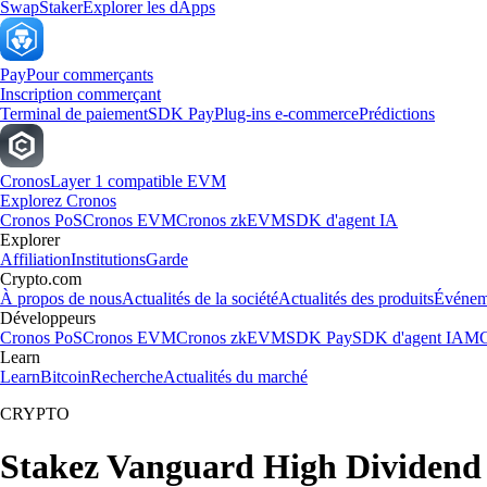
Swap
Staker
Explorer les dApps
Pay
Pour commerçants
Inscription commerçant
Terminal de paiement
SDK Pay
Plug-ins e-commerce
Prédictions
Cronos
Layer 1 compatible EVM
Explorez Cronos
Cronos PoS
Cronos EVM
Cronos zkEVM
SDK d'agent IA
Explorer
Affiliation
Institutions
Garde
Crypto.com
À propos de nous
Actualités de la société
Actualités des produits
Événem
Développeurs
Cronos PoS
Cronos EVM
Cronos zkEVM
SDK Pay
SDK d'agent IA
MC
Learn
Learn
Bitcoin
Recherche
Actualités du marché
CRYPTO
Stakez Vanguard High Dividend