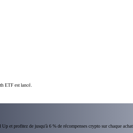
th ETF est lancé.
el Up et profitez de jusqu'à 6 % de récompenses crypto sur chaque achat