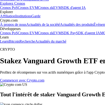
Explorez Cronos
Cronos PoS
Cronos EVM
Cronos zkEVM
SDK d'agent IA
Explorer
Affiliation
Institutions
Garde
Crypto.com
À propos de nous
Actualités de la société
Actualités des produits
Événem
Développeurs
Cronos PoS
Cronos EVM
Cronos zkEVM
SDK Pay
SDK d'agent IA
MC
Learn
Learn
Bitcoin
Recherche
Actualités du marché
CRYPTO
Stakez Vanguard Growth ETF e
Profitez de récompenses sur vos actifs numériques grâce à l'app Crypto.
Commencer avec Crypto.com
Tout l'intérêt de staker Vanguard Growth