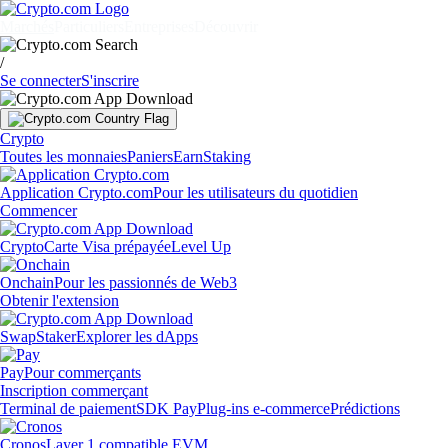
Marchés
Particuliers
Entreprises
Découvrir
/
Se connecter
S'inscrire
Crypto
Toutes les monnaies
Paniers
Earn
Staking
Application Crypto.com
Pour les utilisateurs du quotidien
Commencer
Crypto
Carte Visa prépayée
Level Up
Onchain
Pour les passionnés de Web3
Obtenir l'extension
Swap
Staker
Explorer les dApps
Pay
Pour commerçants
Inscription commerçant
Terminal de paiement
SDK Pay
Plug-ins e-commerce
Prédictions
Cronos
Layer 1 compatible EVM