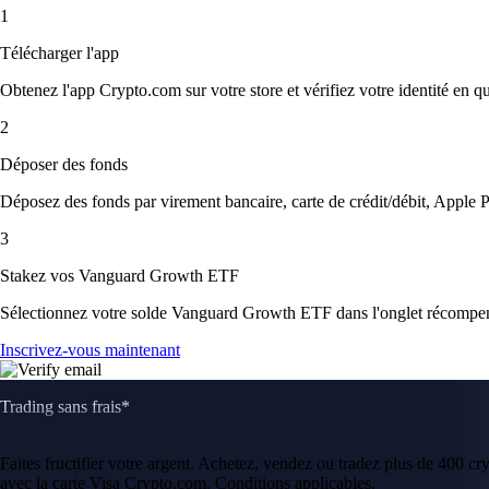
1
Télécharger l'app
Obtenez l'app Crypto.com sur votre store et vérifiez votre identité en 
2
Déposer des fonds
Déposez des fonds par virement bancaire, carte de crédit/débit, Apple P
3
Stakez vos Vanguard Growth ETF
Sélectionnez votre solde Vanguard Growth ETF dans l'onglet récompens
Inscrivez-vous maintenant
Trading sans frais*
Faites fructifier votre argent. Achetez, vendez ou tradez plus de 400 c
avec la carte Visa Crypto.com. Conditions applicables.