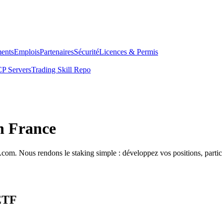
ents
Emplois
Partenaires
Sécurité
Licences & Permis
P Servers
Trading Skill Repo
n France
com. Nous rendons le staking simple : développez vos positions, partici
 ETF