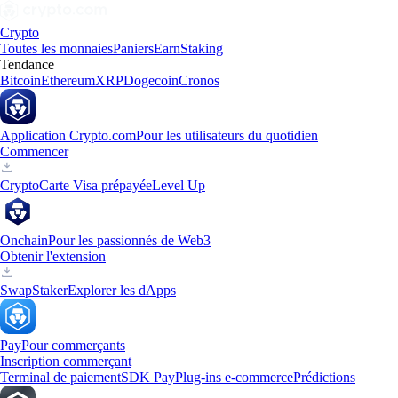
Crypto
Toutes les monnaies
Paniers
Earn
Staking
Tendance
Bitcoin
Ethereum
XRP
Dogecoin
Cronos
Application Crypto.com
Pour les utilisateurs du quotidien
Commencer
Crypto
Carte Visa prépayée
Level Up
Onchain
Pour les passionnés de Web3
Obtenir l'extension
Swap
Staker
Explorer les dApps
Pay
Pour commerçants
Inscription commerçant
Terminal de paiement
SDK Pay
Plug-ins e-commerce
Prédictions