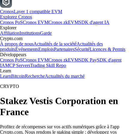
Cronos
Layer 1 compatible EVM
Explorez Cronos
Cronos PoS
Cronos EVM
Cronos zkEVM
SDK d'agent IA
Explorer
Affiliation
Institutions
Garde
Crypto.com
À propos de nous
Actualités de la société
Actualités des
produits
Événements
Emplois
Partenaires
Sécurité
Licences & Permis
Développeurs
Cronos PoS
Cronos EVM
Cronos zkEVM
SDK Pay
SDK d'agent
IA
MCP Servers
Trading Skill Repo
Learn
Learn
Bitcoin
Recherche
Actualités du marché
CRYPTO
Stakez Vestis Corporation en
France
Profitez de récompenses sur vos actifs numériques grâce à l'app
Crypto.com. Nous rendons le staking simple : développez vos